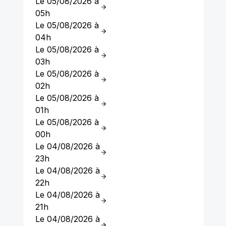
Le 05/08/2026 à
05h
Le 05/08/2026 à
04h
Le 05/08/2026 à
03h
Le 05/08/2026 à
02h
Le 05/08/2026 à
01h
Le 05/08/2026 à
00h
Le 04/08/2026 à
23h
Le 04/08/2026 à
22h
Le 04/08/2026 à
21h
Le 04/08/2026 à