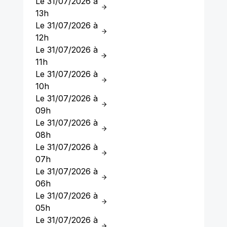
Le 31/07/2026 à
13h
Le 31/07/2026 à
12h
Le 31/07/2026 à
11h
Le 31/07/2026 à
10h
Le 31/07/2026 à
09h
Le 31/07/2026 à
08h
Le 31/07/2026 à
07h
Le 31/07/2026 à
06h
Le 31/07/2026 à
05h
Le 31/07/2026 à