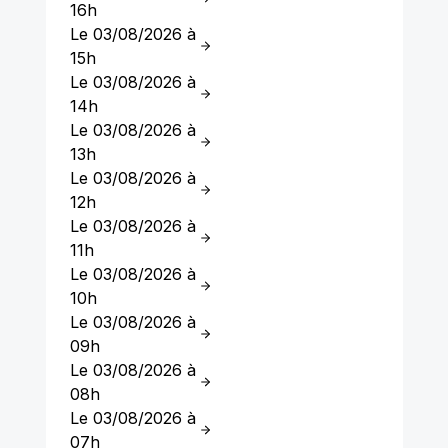
16h
Le 03/08/2026 à
15h
Le 03/08/2026 à
14h
Le 03/08/2026 à
13h
Le 03/08/2026 à
12h
Le 03/08/2026 à
11h
Le 03/08/2026 à
10h
Le 03/08/2026 à
09h
Le 03/08/2026 à
08h
Le 03/08/2026 à
07h