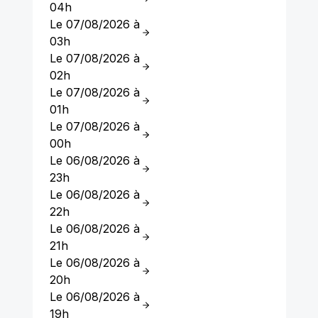
04h
Le 07/08/2026 à
03h
Le 07/08/2026 à
02h
Le 07/08/2026 à
01h
Le 07/08/2026 à
00h
Le 06/08/2026 à
23h
Le 06/08/2026 à
22h
Le 06/08/2026 à
21h
Le 06/08/2026 à
20h
Le 06/08/2026 à
19h