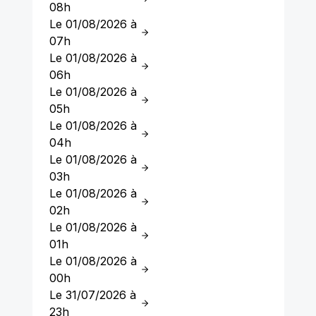
08h
Le 01/08/2026 à
07h
Le 01/08/2026 à
06h
Le 01/08/2026 à
05h
Le 01/08/2026 à
04h
Le 01/08/2026 à
03h
Le 01/08/2026 à
02h
Le 01/08/2026 à
01h
Le 01/08/2026 à
00h
Le 31/07/2026 à
23h