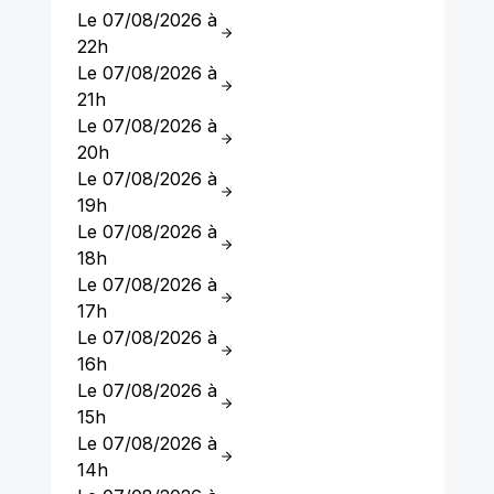
Le 07/08/2026 à
22h
Le 07/08/2026 à
21h
Le 07/08/2026 à
20h
Le 07/08/2026 à
19h
Le 07/08/2026 à
18h
Le 07/08/2026 à
17h
Le 07/08/2026 à
16h
Le 07/08/2026 à
15h
Le 07/08/2026 à
14h