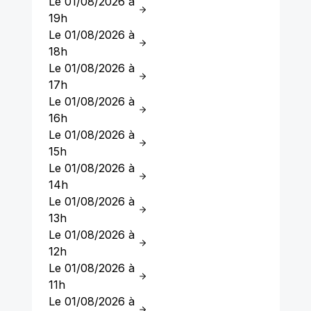
Le 01/08/2026 à
19h
Le 01/08/2026 à
18h
Le 01/08/2026 à
17h
Le 01/08/2026 à
16h
Le 01/08/2026 à
15h
Le 01/08/2026 à
14h
Le 01/08/2026 à
13h
Le 01/08/2026 à
12h
Le 01/08/2026 à
11h
Le 01/08/2026 à