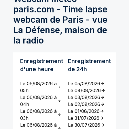
paris.com - Time lapse
webcam de Paris - vue
La Défense, maison de
la radio
Enregistrement
Enregistrement
d'une heure
de 24h
Le 06/08/2026 à
Le 05/08/2026
05h
Le 04/08/2026
Le 06/08/2026 à
Le 03/08/2026
04h
Le 02/08/2026
Le 06/08/2026 à
Le 01/08/2026
03h
Le 31/07/2026
Le 06/08/2026 à
Le 30/07/2026