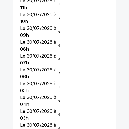
Le 30/07/2026 à
11h
Le 30/07/2026 à
10h
Le 30/07/2026 à
09h
Le 30/07/2026 à
08h
Le 30/07/2026 à
07h
Le 30/07/2026 à
06h
Le 30/07/2026 à
05h
Le 30/07/2026 à
04h
Le 30/07/2026 à
03h
Le 30/07/2026 à