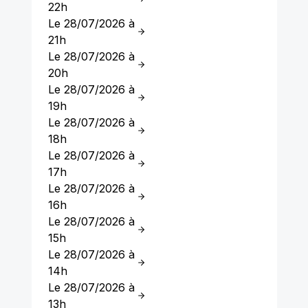
22h
Le 28/07/2026 à
21h
Le 28/07/2026 à
20h
Le 28/07/2026 à
19h
Le 28/07/2026 à
18h
Le 28/07/2026 à
17h
Le 28/07/2026 à
16h
Le 28/07/2026 à
15h
Le 28/07/2026 à
14h
Le 28/07/2026 à
13h