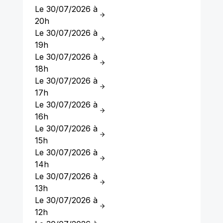
Le 30/07/2026 à
20h
Le 30/07/2026 à
19h
Le 30/07/2026 à
18h
Le 30/07/2026 à
17h
Le 30/07/2026 à
16h
Le 30/07/2026 à
15h
Le 30/07/2026 à
14h
Le 30/07/2026 à
13h
Le 30/07/2026 à
12h