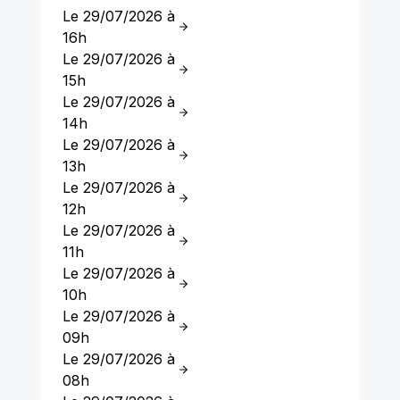
Le 29/07/2026 à
16h
Le 29/07/2026 à
15h
Le 29/07/2026 à
14h
Le 29/07/2026 à
13h
Le 29/07/2026 à
12h
Le 29/07/2026 à
11h
Le 29/07/2026 à
10h
Le 29/07/2026 à
09h
Le 29/07/2026 à
08h