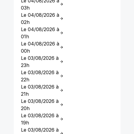
Le 04/08/2026 à
03h
Le 04/08/2026 à
02h
Le 04/08/2026 à
01h
Le 04/08/2026 à
00h
Le 03/08/2026 à
23h
Le 03/08/2026 à
22h
Le 03/08/2026 à
21h
Le 03/08/2026 à
20h
Le 03/08/2026 à
19h
Le 03/08/2026 à