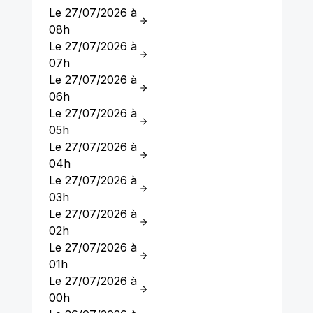
Le 27/07/2026 à
08h
Le 27/07/2026 à
07h
Le 27/07/2026 à
06h
Le 27/07/2026 à
05h
Le 27/07/2026 à
04h
Le 27/07/2026 à
03h
Le 27/07/2026 à
02h
Le 27/07/2026 à
01h
Le 27/07/2026 à
00h