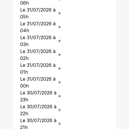
06h
Le 31/07/2026 à
05h
Le 31/07/2026 à
04h
Le 31/07/2026 à
03h
Le 31/07/2026 à
02h
Le 31/07/2026 à
01h
Le 31/07/2026 à
00h
Le 30/07/2026 à
23h
Le 30/07/2026 à
22h
Le 30/07/2026 à
21h