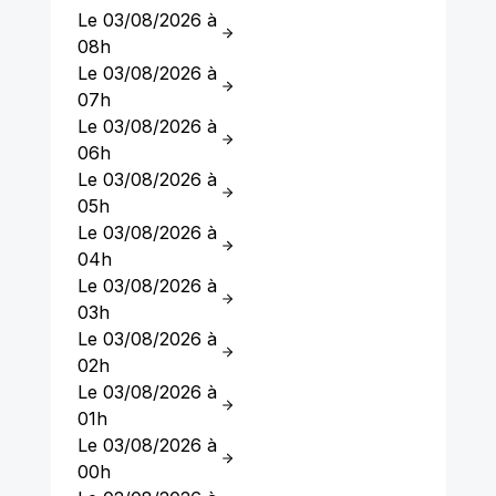
Le 03/08/2026 à
08h
Le 03/08/2026 à
07h
Le 03/08/2026 à
06h
Le 03/08/2026 à
05h
Le 03/08/2026 à
04h
Le 03/08/2026 à
03h
Le 03/08/2026 à
02h
Le 03/08/2026 à
01h
Le 03/08/2026 à
00h