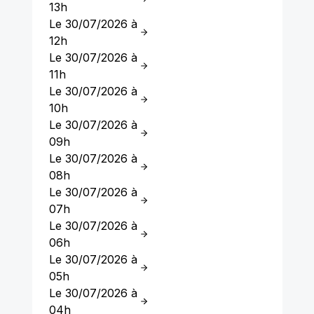
13h
Le 30/07/2026 à
12h
Le 30/07/2026 à
11h
Le 30/07/2026 à
10h
Le 30/07/2026 à
09h
Le 30/07/2026 à
08h
Le 30/07/2026 à
07h
Le 30/07/2026 à
06h
Le 30/07/2026 à
05h
Le 30/07/2026 à
04h