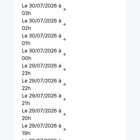
Le 30/07/2026 à
03h
Le 30/07/2026 à
02h
Le 30/07/2026 à
01h
Le 30/07/2026 à
00h
Le 29/07/2026 à
23h
Le 29/07/2026 à
22h
Le 29/07/2026 à
21h
Le 29/07/2026 à
20h
Le 29/07/2026 à
19h