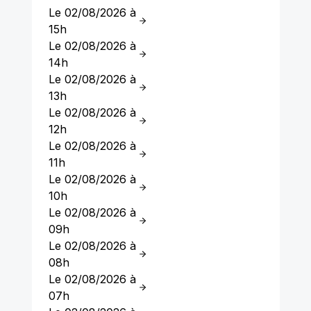
Le 02/08/2026 à
15h
Le 02/08/2026 à
14h
Le 02/08/2026 à
13h
Le 02/08/2026 à
12h
Le 02/08/2026 à
11h
Le 02/08/2026 à
10h
Le 02/08/2026 à
09h
Le 02/08/2026 à
08h
Le 02/08/2026 à
07h