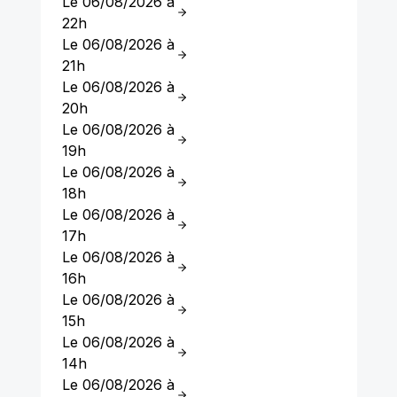
Le 06/08/2026 à
22h
Le 06/08/2026 à
21h
Le 06/08/2026 à
20h
Le 06/08/2026 à
19h
Le 06/08/2026 à
18h
Le 06/08/2026 à
17h
Le 06/08/2026 à
16h
Le 06/08/2026 à
15h
Le 06/08/2026 à
14h
Le 06/08/2026 à