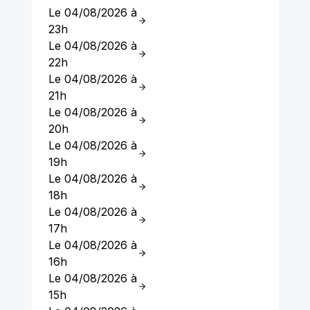
Le 04/08/2026 à
23h
Le 04/08/2026 à
22h
Le 04/08/2026 à
21h
Le 04/08/2026 à
20h
Le 04/08/2026 à
19h
Le 04/08/2026 à
18h
Le 04/08/2026 à
17h
Le 04/08/2026 à
16h
Le 04/08/2026 à
15h