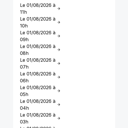
Le 01/08/2026 à
11h
Le 01/08/2026 à
10h
Le 01/08/2026 à
09h
Le 01/08/2026 à
08h
Le 01/08/2026 à
07h
Le 01/08/2026 à
06h
Le 01/08/2026 à
05h
Le 01/08/2026 à
04h
Le 01/08/2026 à
03h