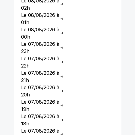
Le 08/08/2026 à
02h
Le 08/08/2026 à
01h
Le 08/08/2026 à
00h
Le 07/08/2026 à
23h
Le 07/08/2026 à
22h
Le 07/08/2026 à
21h
Le 07/08/2026 à
20h
Le 07/08/2026 à
19h
Le 07/08/2026 à
18h
Le 07/08/2026 à