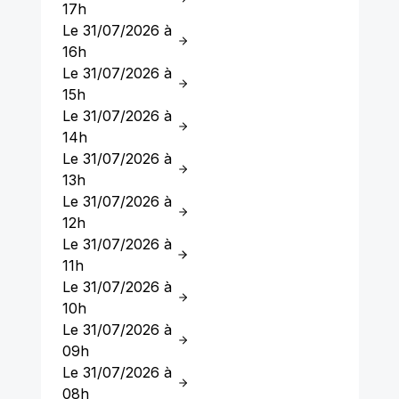
17h
Le 31/07/2026 à
16h
Le 31/07/2026 à
15h
Le 31/07/2026 à
14h
Le 31/07/2026 à
13h
Le 31/07/2026 à
12h
Le 31/07/2026 à
11h
Le 31/07/2026 à
10h
Le 31/07/2026 à
09h
Le 31/07/2026 à
08h