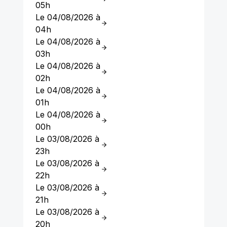
05h
Le 04/08/2026 à
04h
Le 04/08/2026 à
03h
Le 04/08/2026 à
02h
Le 04/08/2026 à
01h
Le 04/08/2026 à
00h
Le 03/08/2026 à
23h
Le 03/08/2026 à
22h
Le 03/08/2026 à
21h
Le 03/08/2026 à
20h