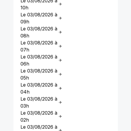
Le 03/08/2026 à
10h
Le 03/08/2026 à
09h
Le 03/08/2026 à
08h
Le 03/08/2026 à
07h
Le 03/08/2026 à
06h
Le 03/08/2026 à
05h
Le 03/08/2026 à
04h
Le 03/08/2026 à
03h
Le 03/08/2026 à
02h
Le 03/08/2026 à