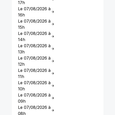
17h
Le 07/08/2026 à
16h
Le 07/08/2026 à
15h
Le 07/08/2026 à
14h
Le 07/08/2026 à
13h
Le 07/08/2026 à
12h
Le 07/08/2026 à
11h
Le 07/08/2026 à
10h
Le 07/08/2026 à
09h
Le 07/08/2026 à
08h