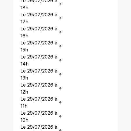
Le 29/07/2026 à
18h
Le 29/07/2026 à
17h
Le 29/07/2026 à
16h
Le 29/07/2026 à
15h
Le 29/07/2026 à
14h
Le 29/07/2026 à
13h
Le 29/07/2026 à
12h
Le 29/07/2026 à
11h
Le 29/07/2026 à
10h
Le 29/07/2026 à