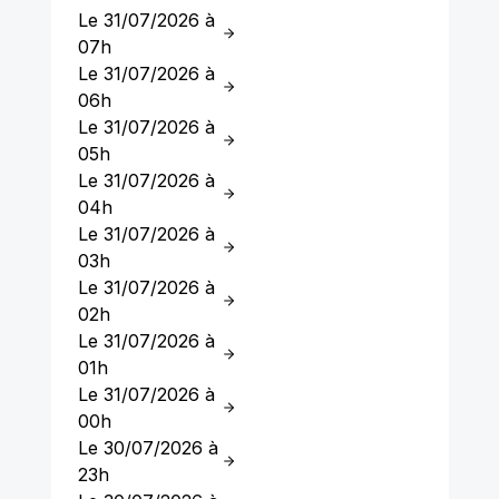
Le 31/07/2026 à
07h
Le 31/07/2026 à
06h
Le 31/07/2026 à
05h
Le 31/07/2026 à
04h
Le 31/07/2026 à
03h
Le 31/07/2026 à
02h
Le 31/07/2026 à
01h
Le 31/07/2026 à
00h
Le 30/07/2026 à
23h