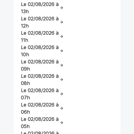
Le 02/08/2026 à
13h
Le 02/08/2026 à
12h
Le 02/08/2026 à
11h
Le 02/08/2026 à
10h
Le 02/08/2026 à
09h
Le 02/08/2026 à
08h
Le 02/08/2026 à
07h
Le 02/08/2026 à
06h
Le 02/08/2026 à
05h
Le 02/08/2026 à