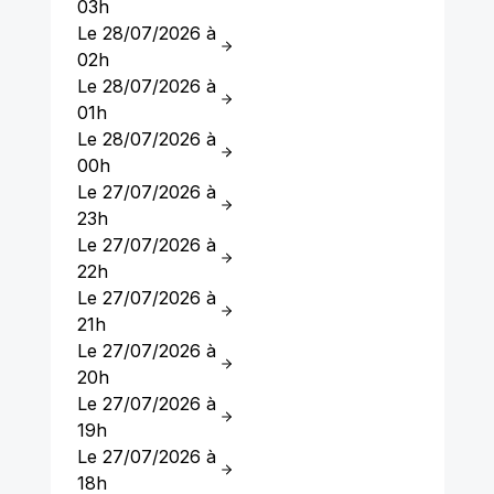
03h
Le 28/07/2026 à
02h
Le 28/07/2026 à
01h
Le 28/07/2026 à
00h
Le 27/07/2026 à
23h
Le 27/07/2026 à
22h
Le 27/07/2026 à
21h
Le 27/07/2026 à
20h
Le 27/07/2026 à
19h
Le 27/07/2026 à
18h