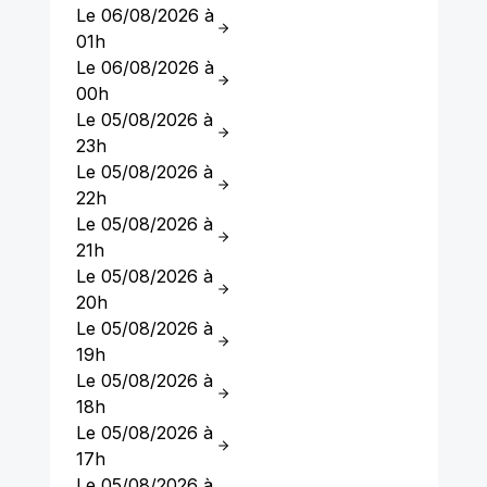
Le 06/08/2026 à
01h
Le 06/08/2026 à
00h
Le 05/08/2026 à
23h
Le 05/08/2026 à
22h
Le 05/08/2026 à
21h
Le 05/08/2026 à
20h
Le 05/08/2026 à
19h
Le 05/08/2026 à
18h
Le 05/08/2026 à
17h
Le 05/08/2026 à