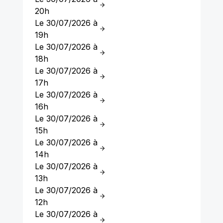
20h
Le 30/07/2026 à
19h
Le 30/07/2026 à
18h
Le 30/07/2026 à
17h
Le 30/07/2026 à
16h
Le 30/07/2026 à
15h
Le 30/07/2026 à
14h
Le 30/07/2026 à
13h
Le 30/07/2026 à
12h
Le 30/07/2026 à