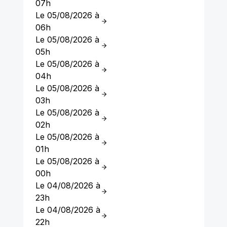
07h
Le 05/08/2026 à
06h
Le 05/08/2026 à
05h
Le 05/08/2026 à
04h
Le 05/08/2026 à
03h
Le 05/08/2026 à
02h
Le 05/08/2026 à
01h
Le 05/08/2026 à
00h
Le 04/08/2026 à
23h
Le 04/08/2026 à
22h