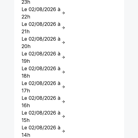
23h
Le 02/08/2026 à
22h
Le 02/08/2026 à
21h
Le 02/08/2026 à
20h
Le 02/08/2026 à
19h
Le 02/08/2026 à
18h
Le 02/08/2026 à
17h
Le 02/08/2026 à
16h
Le 02/08/2026 à
15h
Le 02/08/2026 à
14h