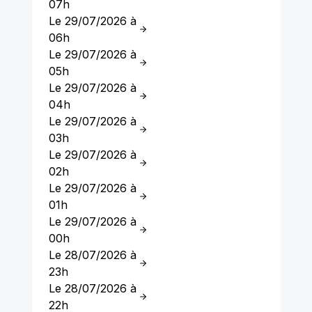
07h
Le 29/07/2026 à
06h
Le 29/07/2026 à
05h
Le 29/07/2026 à
04h
Le 29/07/2026 à
03h
Le 29/07/2026 à
02h
Le 29/07/2026 à
01h
Le 29/07/2026 à
00h
Le 28/07/2026 à
23h
Le 28/07/2026 à
22h