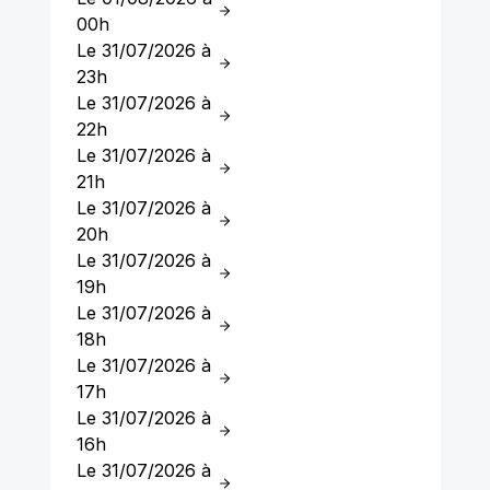
00h
Le 31/07/2026 à
23h
Le 31/07/2026 à
22h
Le 31/07/2026 à
21h
Le 31/07/2026 à
20h
Le 31/07/2026 à
19h
Le 31/07/2026 à
18h
Le 31/07/2026 à
17h
Le 31/07/2026 à
16h
Le 31/07/2026 à