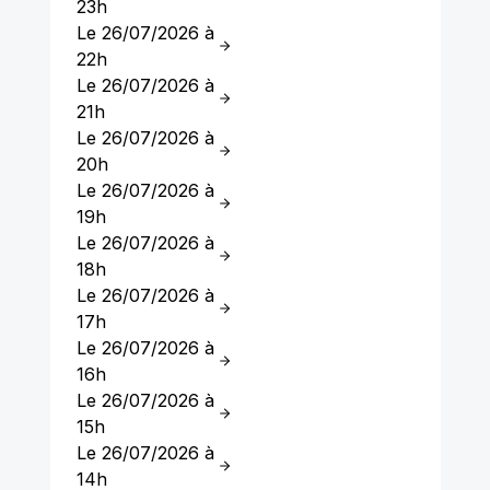
23h
Le 26/07/2026 à
22h
Le 26/07/2026 à
21h
Le 26/07/2026 à
20h
Le 26/07/2026 à
19h
Le 26/07/2026 à
18h
Le 26/07/2026 à
17h
Le 26/07/2026 à
16h
Le 26/07/2026 à
15h
Le 26/07/2026 à
14h