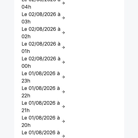
04h
Le 02/08/2026 à
03h
Le 02/08/2026 à
02h
Le 02/08/2026 à
01h
Le 02/08/2026 à
00h
Le 01/08/2026 à
23h
Le 01/08/2026 à
22h
Le 01/08/2026 à
21h
Le 01/08/2026 à
20h
Le 01/08/2026 à