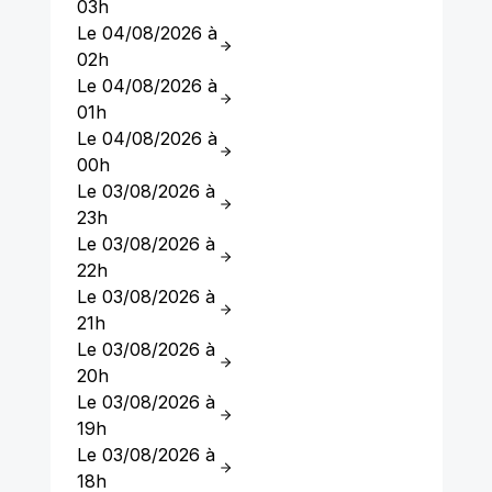
03h
Le 04/08/2026 à
02h
Le 04/08/2026 à
01h
Le 04/08/2026 à
00h
Le 03/08/2026 à
23h
Le 03/08/2026 à
22h
Le 03/08/2026 à
21h
Le 03/08/2026 à
20h
Le 03/08/2026 à
19h
Le 03/08/2026 à
18h