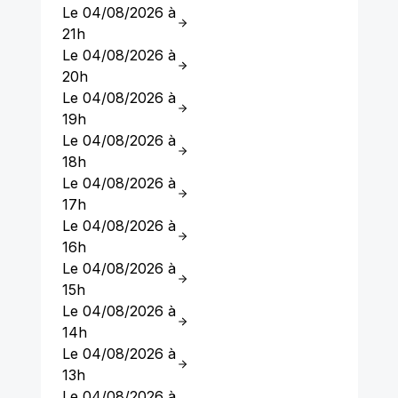
Le 04/08/2026 à
21h
Le 04/08/2026 à
20h
Le 04/08/2026 à
19h
Le 04/08/2026 à
18h
Le 04/08/2026 à
17h
Le 04/08/2026 à
16h
Le 04/08/2026 à
15h
Le 04/08/2026 à
14h
Le 04/08/2026 à
13h
Le 04/08/2026 à