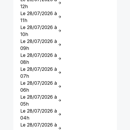
12h
Le 28/07/2026 à
11h
Le 28/07/2026 à
10h
Le 28/07/2026 à
09h
Le 28/07/2026 à
08h
Le 28/07/2026 à
07h
Le 28/07/2026 à
06h
Le 28/07/2026 à
05h
Le 28/07/2026 à
04h
Le 28/07/2026 à