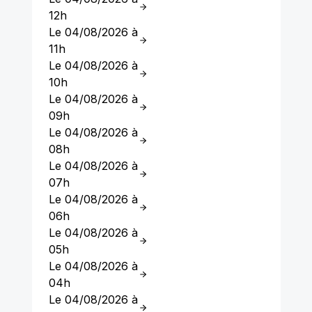
12h
Le 04/08/2026 à
11h
Le 04/08/2026 à
10h
Le 04/08/2026 à
09h
Le 04/08/2026 à
08h
Le 04/08/2026 à
07h
Le 04/08/2026 à
06h
Le 04/08/2026 à
05h
Le 04/08/2026 à
04h
Le 04/08/2026 à