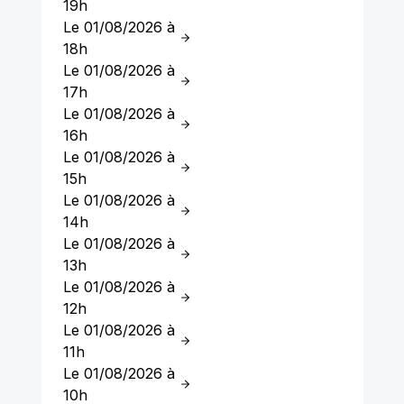
19h
Le 01/08/2026 à
18h
Le 01/08/2026 à
17h
Le 01/08/2026 à
16h
Le 01/08/2026 à
15h
Le 01/08/2026 à
14h
Le 01/08/2026 à
13h
Le 01/08/2026 à
12h
Le 01/08/2026 à
11h
Le 01/08/2026 à
10h