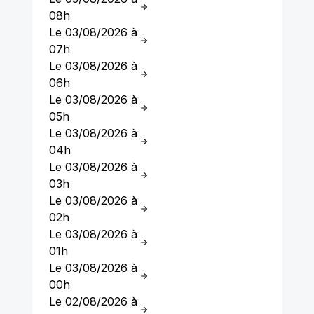
08h
Le 03/08/2026 à
07h
Le 03/08/2026 à
06h
Le 03/08/2026 à
05h
Le 03/08/2026 à
04h
Le 03/08/2026 à
03h
Le 03/08/2026 à
02h
Le 03/08/2026 à
01h
Le 03/08/2026 à
00h
Le 02/08/2026 à