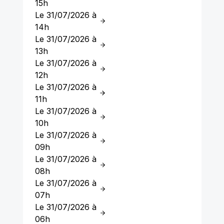
15h
Le 31/07/2026 à
14h
Le 31/07/2026 à
13h
Le 31/07/2026 à
12h
Le 31/07/2026 à
11h
Le 31/07/2026 à
10h
Le 31/07/2026 à
09h
Le 31/07/2026 à
08h
Le 31/07/2026 à
07h
Le 31/07/2026 à
06h