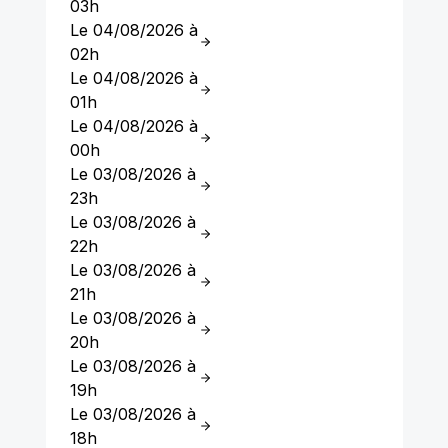
03h
Le 04/08/2026 à
02h
Le 04/08/2026 à
01h
Le 04/08/2026 à
00h
Le 03/08/2026 à
23h
Le 03/08/2026 à
22h
Le 03/08/2026 à
21h
Le 03/08/2026 à
20h
Le 03/08/2026 à
19h
Le 03/08/2026 à
18h