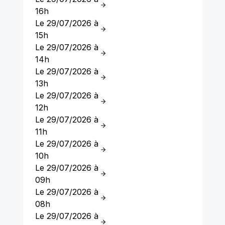
16h
Le 29/07/2026 à
15h
Le 29/07/2026 à
14h
Le 29/07/2026 à
13h
Le 29/07/2026 à
12h
Le 29/07/2026 à
11h
Le 29/07/2026 à
10h
Le 29/07/2026 à
09h
Le 29/07/2026 à
08h
Le 29/07/2026 à