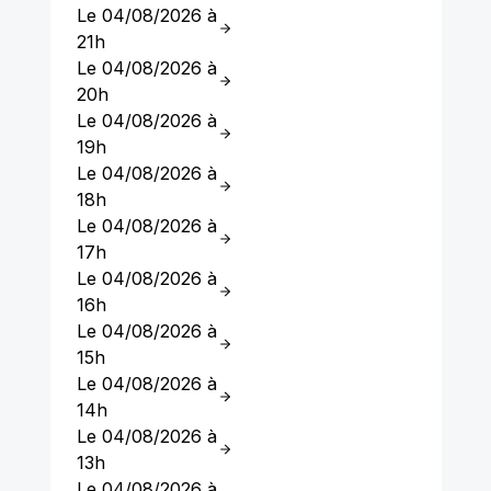
Le 04/08/2026 à
21h
Le 04/08/2026 à
20h
Le 04/08/2026 à
19h
Le 04/08/2026 à
18h
Le 04/08/2026 à
17h
Le 04/08/2026 à
16h
Le 04/08/2026 à
15h
Le 04/08/2026 à
14h
Le 04/08/2026 à
13h
Le 04/08/2026 à