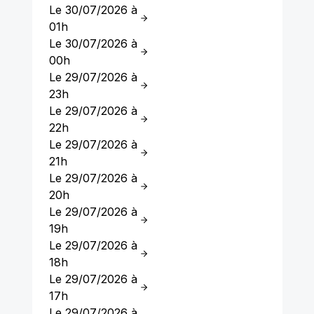
Le 30/07/2026 à
01h
Le 30/07/2026 à
00h
Le 29/07/2026 à
23h
Le 29/07/2026 à
22h
Le 29/07/2026 à
21h
Le 29/07/2026 à
20h
Le 29/07/2026 à
19h
Le 29/07/2026 à
18h
Le 29/07/2026 à
17h
Le 29/07/2026 à