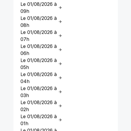
Le 01/08/2026 à
09h
Le 01/08/2026 à
08h
Le 01/08/2026 à
07h
Le 01/08/2026 à
06h
Le 01/08/2026 à
05h
Le 01/08/2026 à
04h
Le 01/08/2026 à
03h
Le 01/08/2026 à
02h
Le 01/08/2026 à
01h
Le 01/08/2026 à