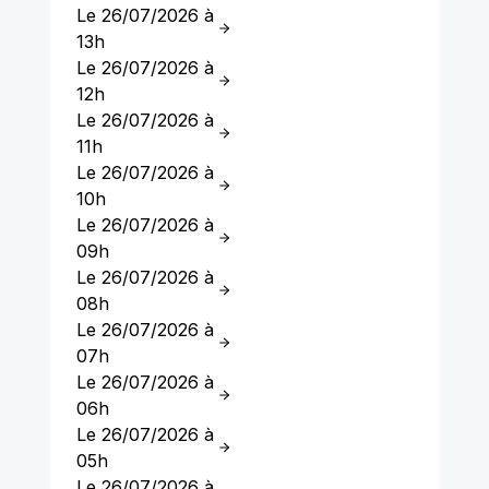
Le 26/07/2026 à
13h
Le 26/07/2026 à
12h
Le 26/07/2026 à
11h
Le 26/07/2026 à
10h
Le 26/07/2026 à
09h
Le 26/07/2026 à
08h
Le 26/07/2026 à
07h
Le 26/07/2026 à
06h
Le 26/07/2026 à
05h
Le 26/07/2026 à