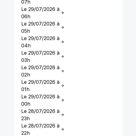
07h
Le 29/07/2026 à
06h
Le 29/07/2026 à
05h
Le 29/07/2026 à
04h
Le 29/07/2026 à
03h
Le 29/07/2026 à
02h
Le 29/07/2026 à
01h
Le 29/07/2026 à
00h
Le 28/07/2026 à
23h
Le 28/07/2026 à
22h