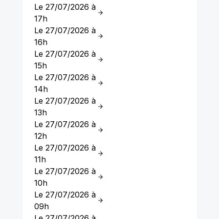
Le 27/07/2026 à
17h
Le 27/07/2026 à
16h
Le 27/07/2026 à
15h
Le 27/07/2026 à
14h
Le 27/07/2026 à
13h
Le 27/07/2026 à
12h
Le 27/07/2026 à
11h
Le 27/07/2026 à
10h
Le 27/07/2026 à
09h
Le 27/07/2026 à