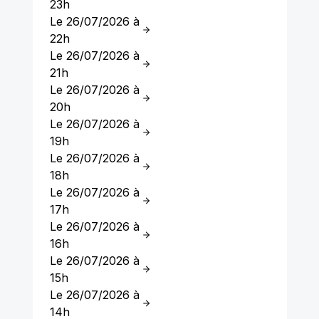
23h
Le 26/07/2026 à
22h
Le 26/07/2026 à
21h
Le 26/07/2026 à
20h
Le 26/07/2026 à
19h
Le 26/07/2026 à
18h
Le 26/07/2026 à
17h
Le 26/07/2026 à
16h
Le 26/07/2026 à
15h
Le 26/07/2026 à
14h