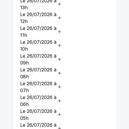
Le 26/07/2026 à
13h
Le 26/07/2026 à
12h
Le 26/07/2026 à
11h
Le 26/07/2026 à
10h
Le 26/07/2026 à
09h
Le 26/07/2026 à
08h
Le 26/07/2026 à
07h
Le 26/07/2026 à
06h
Le 26/07/2026 à
05h
Le 26/07/2026 à