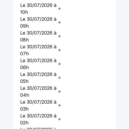
Le 30/07/2026 à
10h
Le 30/07/2026 à
09h
Le 30/07/2026 à
08h
Le 30/07/2026 à
07h
Le 30/07/2026 à
06h
Le 30/07/2026 à
05h
Le 30/07/2026 à
04h
Le 30/07/2026 à
03h
Le 30/07/2026 à
02h