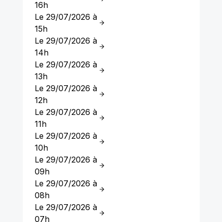
16h
Le 29/07/2026 à
15h
Le 29/07/2026 à
14h
Le 29/07/2026 à
13h
Le 29/07/2026 à
12h
Le 29/07/2026 à
11h
Le 29/07/2026 à
10h
Le 29/07/2026 à
09h
Le 29/07/2026 à
08h
Le 29/07/2026 à
07h