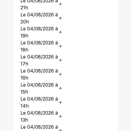
Le 04/08/2026 à
21h
Le 04/08/2026 à
20h
Le 04/08/2026 à
19h
Le 04/08/2026 à
18h
Le 04/08/2026 à
17h
Le 04/08/2026 à
16h
Le 04/08/2026 à
15h
Le 04/08/2026 à
14h
Le 04/08/2026 à
13h
Le 04/08/2026 à