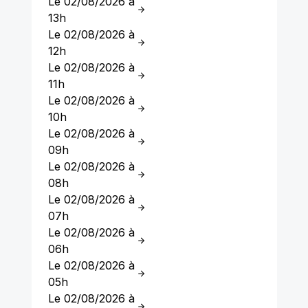
Le 02/08/2026 à
13h
Le 02/08/2026 à
12h
Le 02/08/2026 à
11h
Le 02/08/2026 à
10h
Le 02/08/2026 à
09h
Le 02/08/2026 à
08h
Le 02/08/2026 à
07h
Le 02/08/2026 à
06h
Le 02/08/2026 à
05h
Le 02/08/2026 à