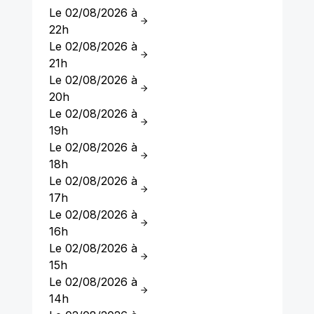
Le 02/08/2026 à
22h
Le 02/08/2026 à
21h
Le 02/08/2026 à
20h
Le 02/08/2026 à
19h
Le 02/08/2026 à
18h
Le 02/08/2026 à
17h
Le 02/08/2026 à
16h
Le 02/08/2026 à
15h
Le 02/08/2026 à
14h