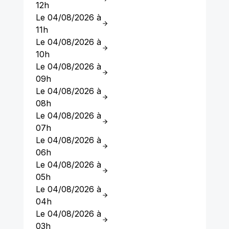
12h
Le 04/08/2026 à
11h
Le 04/08/2026 à
10h
Le 04/08/2026 à
09h
Le 04/08/2026 à
08h
Le 04/08/2026 à
07h
Le 04/08/2026 à
06h
Le 04/08/2026 à
05h
Le 04/08/2026 à
04h
Le 04/08/2026 à
03h