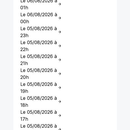
Le 06/08/2026 à
01h
Le 06/08/2026 à
00h
Le 05/08/2026 à
23h
Le 05/08/2026 à
22h
Le 05/08/2026 à
21h
Le 05/08/2026 à
20h
Le 05/08/2026 à
19h
Le 05/08/2026 à
18h
Le 05/08/2026 à
17h
Le 05/08/2026 à