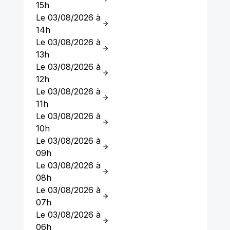
15h
Le 03/08/2026 à
14h
Le 03/08/2026 à
13h
Le 03/08/2026 à
12h
Le 03/08/2026 à
11h
Le 03/08/2026 à
10h
Le 03/08/2026 à
09h
Le 03/08/2026 à
08h
Le 03/08/2026 à
07h
Le 03/08/2026 à
06h