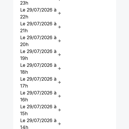
23h
Le 29/07/2026 à
22h
Le 29/07/2026 à
21h
Le 29/07/2026 à
20h
Le 29/07/2026 à
19h
Le 29/07/2026 à
18h
Le 29/07/2026 à
17h
Le 29/07/2026 à
16h
Le 29/07/2026 à
15h
Le 29/07/2026 à
14h