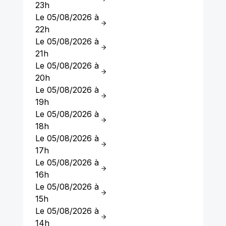
23h
Le 05/08/2026 à
22h
Le 05/08/2026 à
21h
Le 05/08/2026 à
20h
Le 05/08/2026 à
19h
Le 05/08/2026 à
18h
Le 05/08/2026 à
17h
Le 05/08/2026 à
16h
Le 05/08/2026 à
15h
Le 05/08/2026 à
14h