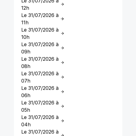
Le 31/07/2026 à
12h
Le 31/07/2026 à
11h
Le 31/07/2026 à
10h
Le 31/07/2026 à
09h
Le 31/07/2026 à
08h
Le 31/07/2026 à
07h
Le 31/07/2026 à
06h
Le 31/07/2026 à
05h
Le 31/07/2026 à
04h
Le 31/07/2026 à