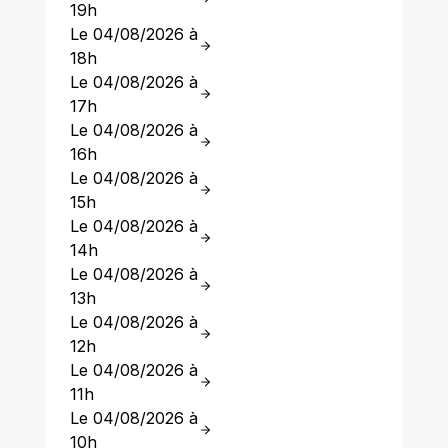
19h
Le 04/08/2026 à
18h
Le 04/08/2026 à
17h
Le 04/08/2026 à
16h
Le 04/08/2026 à
15h
Le 04/08/2026 à
14h
Le 04/08/2026 à
13h
Le 04/08/2026 à
12h
Le 04/08/2026 à
11h
Le 04/08/2026 à
10h