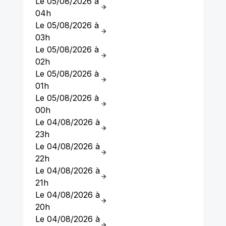
Le 05/08/2026 à
04h
Le 05/08/2026 à
03h
Le 05/08/2026 à
02h
Le 05/08/2026 à
01h
Le 05/08/2026 à
00h
Le 04/08/2026 à
23h
Le 04/08/2026 à
22h
Le 04/08/2026 à
21h
Le 04/08/2026 à
20h
Le 04/08/2026 à