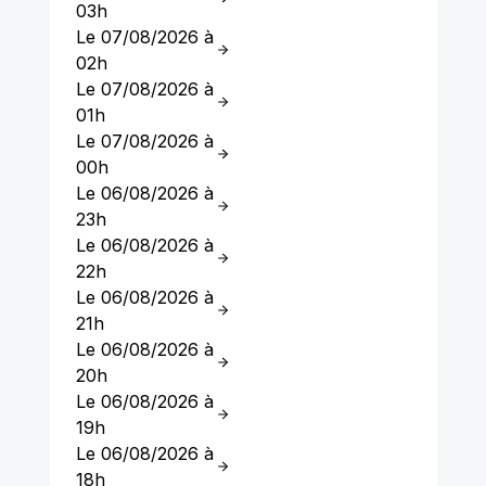
03h
Le 07/08/2026 à
02h
Le 07/08/2026 à
01h
Le 07/08/2026 à
00h
Le 06/08/2026 à
23h
Le 06/08/2026 à
22h
Le 06/08/2026 à
21h
Le 06/08/2026 à
20h
Le 06/08/2026 à
19h
Le 06/08/2026 à
18h