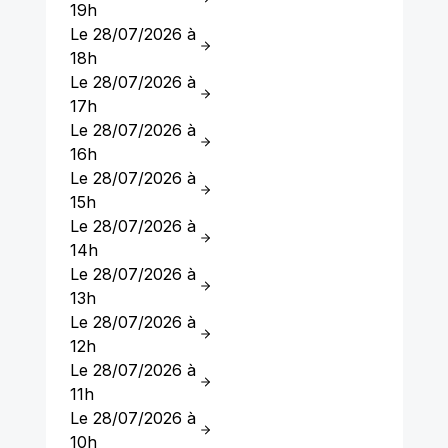
19h
Le 28/07/2026 à
18h
Le 28/07/2026 à
17h
Le 28/07/2026 à
16h
Le 28/07/2026 à
15h
Le 28/07/2026 à
14h
Le 28/07/2026 à
13h
Le 28/07/2026 à
12h
Le 28/07/2026 à
11h
Le 28/07/2026 à
10h