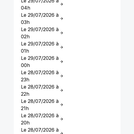
Le 29/07/2026 à
04h
Le 29/07/2026 à
03h
Le 29/07/2026 à
02h
Le 29/07/2026 à
01h
Le 29/07/2026 à
00h
Le 28/07/2026 à
23h
Le 28/07/2026 à
22h
Le 28/07/2026 à
21h
Le 28/07/2026 à
20h
Le 28/07/2026 à