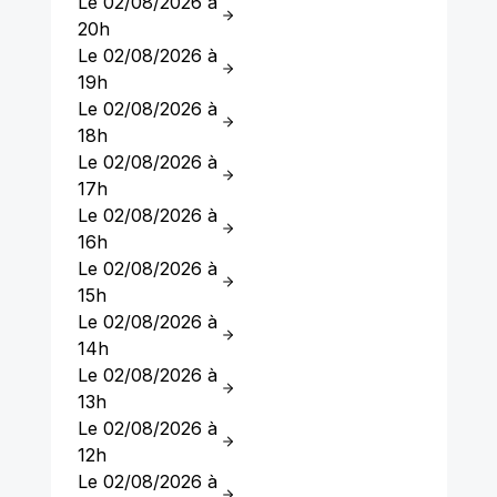
Le 02/08/2026 à
20h
Le 02/08/2026 à
19h
Le 02/08/2026 à
18h
Le 02/08/2026 à
17h
Le 02/08/2026 à
16h
Le 02/08/2026 à
15h
Le 02/08/2026 à
14h
Le 02/08/2026 à
13h
Le 02/08/2026 à
12h
Le 02/08/2026 à