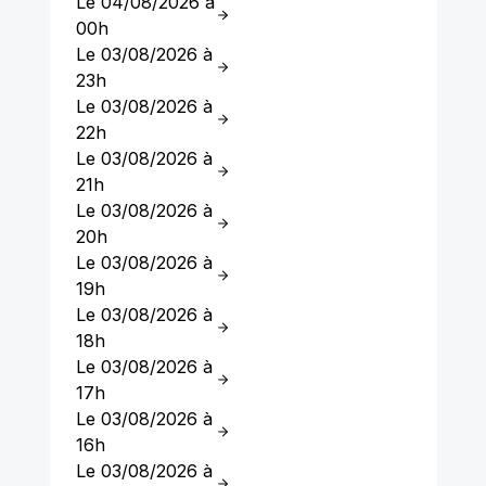
Le 04/08/2026 à
00h
Le 03/08/2026 à
23h
Le 03/08/2026 à
22h
Le 03/08/2026 à
21h
Le 03/08/2026 à
20h
Le 03/08/2026 à
19h
Le 03/08/2026 à
18h
Le 03/08/2026 à
17h
Le 03/08/2026 à
16h
Le 03/08/2026 à