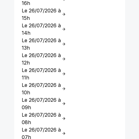
16h
Le 26/07/2026 à
15h
Le 26/07/2026 à
14h
Le 26/07/2026 à
13h
Le 26/07/2026 à
12h
Le 26/07/2026 à
11h
Le 26/07/2026 à
10h
Le 26/07/2026 à
09h
Le 26/07/2026 à
08h
Le 26/07/2026 à
07h