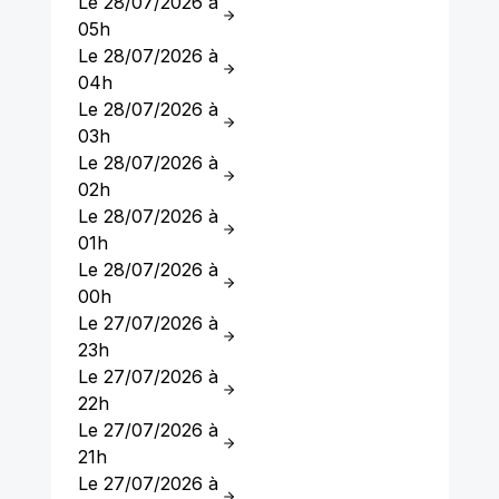
Le 28/07/2026 à
05h
Le 28/07/2026 à
04h
Le 28/07/2026 à
03h
Le 28/07/2026 à
02h
Le 28/07/2026 à
01h
Le 28/07/2026 à
00h
Le 27/07/2026 à
23h
Le 27/07/2026 à
22h
Le 27/07/2026 à
21h
Le 27/07/2026 à