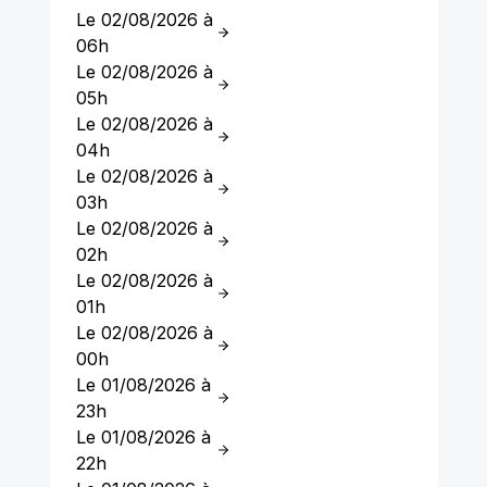
Le 02/08/2026 à
06h
Le 02/08/2026 à
05h
Le 02/08/2026 à
04h
Le 02/08/2026 à
03h
Le 02/08/2026 à
02h
Le 02/08/2026 à
01h
Le 02/08/2026 à
00h
Le 01/08/2026 à
23h
Le 01/08/2026 à
22h