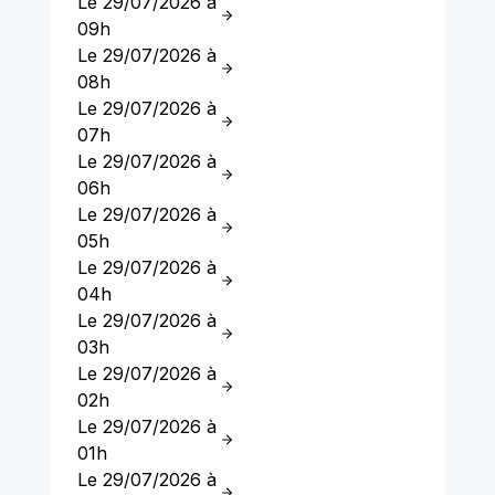
Le 29/07/2026 à
09h
Le 29/07/2026 à
08h
Le 29/07/2026 à
07h
Le 29/07/2026 à
06h
Le 29/07/2026 à
05h
Le 29/07/2026 à
04h
Le 29/07/2026 à
03h
Le 29/07/2026 à
02h
Le 29/07/2026 à
01h
Le 29/07/2026 à