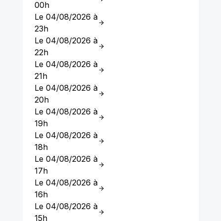
00h
Le 04/08/2026 à
23h
Le 04/08/2026 à
22h
Le 04/08/2026 à
21h
Le 04/08/2026 à
20h
Le 04/08/2026 à
19h
Le 04/08/2026 à
18h
Le 04/08/2026 à
17h
Le 04/08/2026 à
16h
Le 04/08/2026 à
15h