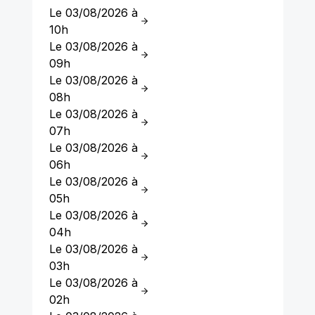
Le 03/08/2026 à
10h
Le 03/08/2026 à
09h
Le 03/08/2026 à
08h
Le 03/08/2026 à
07h
Le 03/08/2026 à
06h
Le 03/08/2026 à
05h
Le 03/08/2026 à
04h
Le 03/08/2026 à
03h
Le 03/08/2026 à
02h