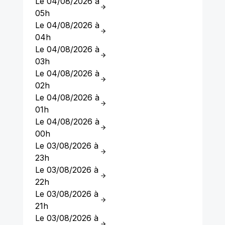
Le 04/08/2026 à
05h
Le 04/08/2026 à
04h
Le 04/08/2026 à
03h
Le 04/08/2026 à
02h
Le 04/08/2026 à
01h
Le 04/08/2026 à
00h
Le 03/08/2026 à
23h
Le 03/08/2026 à
22h
Le 03/08/2026 à
21h
Le 03/08/2026 à