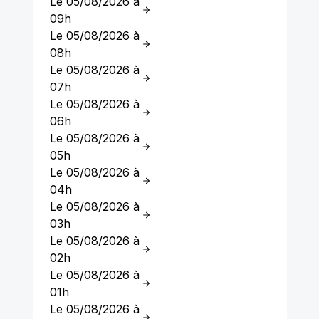
Le 05/08/2026 à
09h
Le 05/08/2026 à
08h
Le 05/08/2026 à
07h
Le 05/08/2026 à
06h
Le 05/08/2026 à
05h
Le 05/08/2026 à
04h
Le 05/08/2026 à
03h
Le 05/08/2026 à
02h
Le 05/08/2026 à
01h
Le 05/08/2026 à