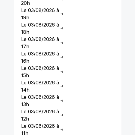
20h
Le 03/08/2026 à
19h
Le 03/08/2026 à
18h
Le 03/08/2026 à
17h
Le 03/08/2026 à
16h
Le 03/08/2026 à
15h
Le 03/08/2026 à
14h
Le 03/08/2026 à
13h
Le 03/08/2026 à
12h
Le 03/08/2026 à
11h