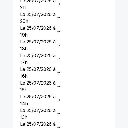
Le 25/07/2026 à
21h
Le 25/07/2026 à
20h
Le 25/07/2026 à
19h
Le 25/07/2026 à
18h
Le 25/07/2026 à
17h
Le 25/07/2026 à
16h
Le 25/07/2026 à
15h
Le 25/07/2026 à
14h
Le 25/07/2026 à
13h
Le 25/07/2026 à