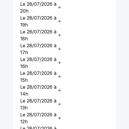
Le 28/07/2026 à
20h
Le 28/07/2026 à
19h
Le 28/07/2026 à
18h
Le 28/07/2026 à
17h
Le 28/07/2026 à
16h
Le 28/07/2026 à
15h
Le 28/07/2026 à
14h
Le 28/07/2026 à
13h
Le 28/07/2026 à
12h
Le 28/07/2026 à