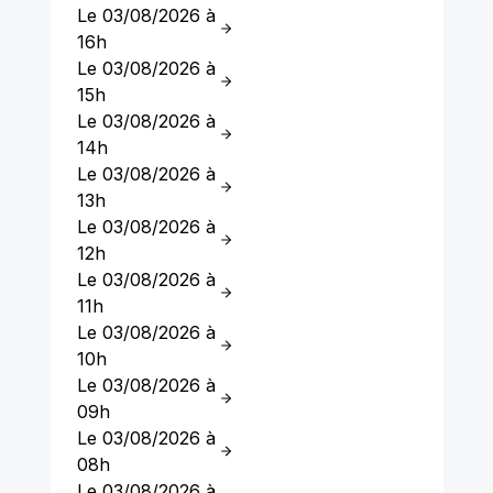
Le 03/08/2026 à
16h
Le 03/08/2026 à
15h
Le 03/08/2026 à
14h
Le 03/08/2026 à
13h
Le 03/08/2026 à
12h
Le 03/08/2026 à
11h
Le 03/08/2026 à
10h
Le 03/08/2026 à
09h
Le 03/08/2026 à
08h
Le 03/08/2026 à