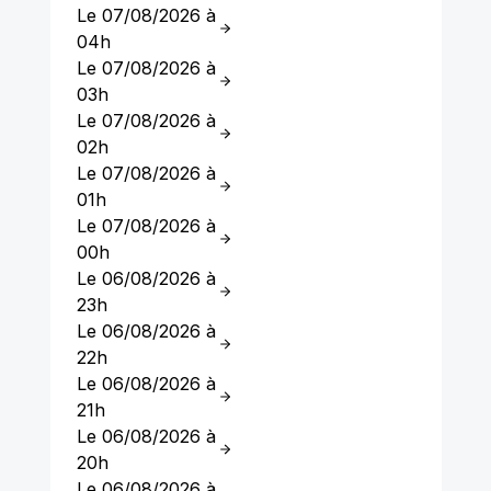
Le 07/08/2026 à
04h
Le 07/08/2026 à
03h
Le 07/08/2026 à
02h
Le 07/08/2026 à
01h
Le 07/08/2026 à
00h
Le 06/08/2026 à
23h
Le 06/08/2026 à
22h
Le 06/08/2026 à
21h
Le 06/08/2026 à
20h
Le 06/08/2026 à