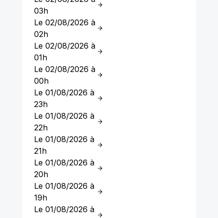
03h
Le 02/08/2026 à
02h
Le 02/08/2026 à
01h
Le 02/08/2026 à
00h
Le 01/08/2026 à
23h
Le 01/08/2026 à
22h
Le 01/08/2026 à
21h
Le 01/08/2026 à
20h
Le 01/08/2026 à
19h
Le 01/08/2026 à