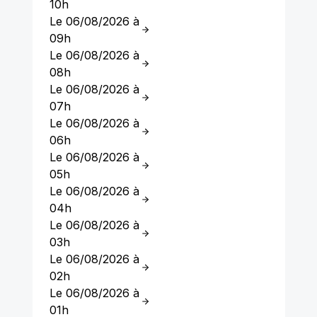
10h
Le 06/08/2026 à
09h
Le 06/08/2026 à
08h
Le 06/08/2026 à
07h
Le 06/08/2026 à
06h
Le 06/08/2026 à
05h
Le 06/08/2026 à
04h
Le 06/08/2026 à
03h
Le 06/08/2026 à
02h
Le 06/08/2026 à
01h