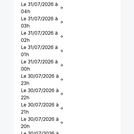
Le 31/07/2026 à
04h
Le 31/07/2026 à
03h
Le 31/07/2026 à
02h
Le 31/07/2026 à
01h
Le 31/07/2026 à
00h
Le 30/07/2026 à
23h
Le 30/07/2026 à
22h
Le 30/07/2026 à
21h
Le 30/07/2026 à
20h
Le 30/07/2026 à