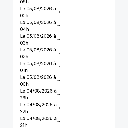
06h
Le 05/08/2026 à
05h
Le 05/08/2026 à
04h
Le 05/08/2026 à
03h
Le 05/08/2026 à
02h
Le 05/08/2026 à
01h
Le 05/08/2026 à
00h
Le 04/08/2026 à
23h
Le 04/08/2026 à
22h
Le 04/08/2026 à
21h