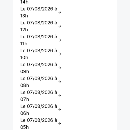
14h
Le 07/08/2026 à
13h
Le 07/08/2026 à
12h
Le 07/08/2026 à
11h
Le 07/08/2026 à
10h
Le 07/08/2026 à
09h
Le 07/08/2026 à
08h
Le 07/08/2026 à
07h
Le 07/08/2026 à
06h
Le 07/08/2026 à
05h