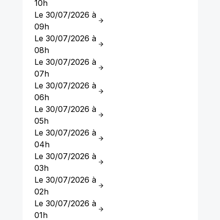
10h
Le 30/07/2026 à
09h
Le 30/07/2026 à
08h
Le 30/07/2026 à
07h
Le 30/07/2026 à
06h
Le 30/07/2026 à
05h
Le 30/07/2026 à
04h
Le 30/07/2026 à
03h
Le 30/07/2026 à
02h
Le 30/07/2026 à
01h