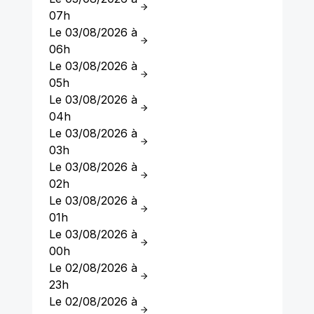
07h
Le 03/08/2026 à
06h
Le 03/08/2026 à
05h
Le 03/08/2026 à
04h
Le 03/08/2026 à
03h
Le 03/08/2026 à
02h
Le 03/08/2026 à
01h
Le 03/08/2026 à
00h
Le 02/08/2026 à
23h
Le 02/08/2026 à