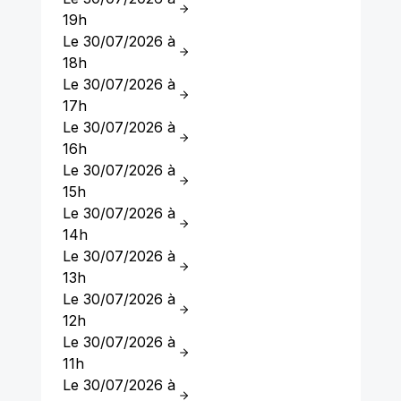
19h
Le 30/07/2026 à
18h
Le 30/07/2026 à
17h
Le 30/07/2026 à
16h
Le 30/07/2026 à
15h
Le 30/07/2026 à
14h
Le 30/07/2026 à
13h
Le 30/07/2026 à
12h
Le 30/07/2026 à
11h
Le 30/07/2026 à