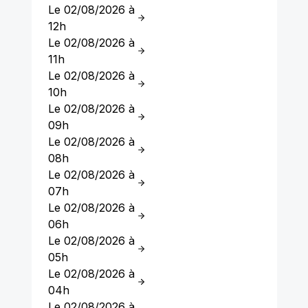
Le 02/08/2026 à
12h
Le 02/08/2026 à
11h
Le 02/08/2026 à
10h
Le 02/08/2026 à
09h
Le 02/08/2026 à
08h
Le 02/08/2026 à
07h
Le 02/08/2026 à
06h
Le 02/08/2026 à
05h
Le 02/08/2026 à
04h
Le 02/08/2026 à