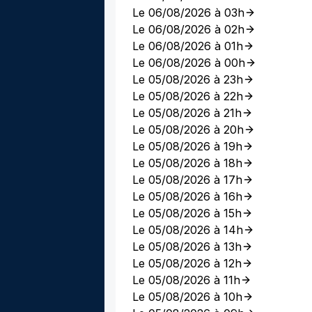
Le 06/08/2026 à 03h
Le 06/08/2026 à 02h
Le 06/08/2026 à 01h
Le 06/08/2026 à 00h
Le 05/08/2026 à 23h
Le 05/08/2026 à 22h
Le 05/08/2026 à 21h
Le 05/08/2026 à 20h
Le 05/08/2026 à 19h
Le 05/08/2026 à 18h
Le 05/08/2026 à 17h
Le 05/08/2026 à 16h
Le 05/08/2026 à 15h
Le 05/08/2026 à 14h
Le 05/08/2026 à 13h
Le 05/08/2026 à 12h
Le 05/08/2026 à 11h
Le 05/08/2026 à 10h