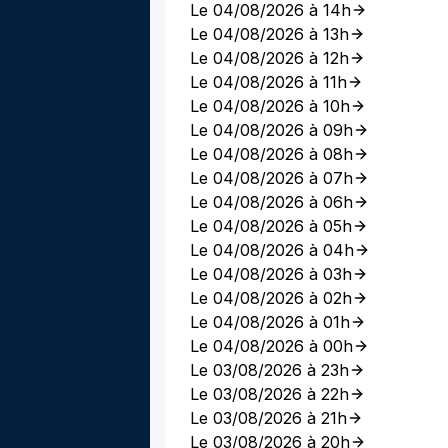
Le 04/08/2026 à 14h
Le 04/08/2026 à 13h
Le 04/08/2026 à 12h
Le 04/08/2026 à 11h
Le 04/08/2026 à 10h
Le 04/08/2026 à 09h
Le 04/08/2026 à 08h
Le 04/08/2026 à 07h
Le 04/08/2026 à 06h
Le 04/08/2026 à 05h
Le 04/08/2026 à 04h
Le 04/08/2026 à 03h
Le 04/08/2026 à 02h
Le 04/08/2026 à 01h
Le 04/08/2026 à 00h
Le 03/08/2026 à 23h
Le 03/08/2026 à 22h
Le 03/08/2026 à 21h
Le 03/08/2026 à 20h