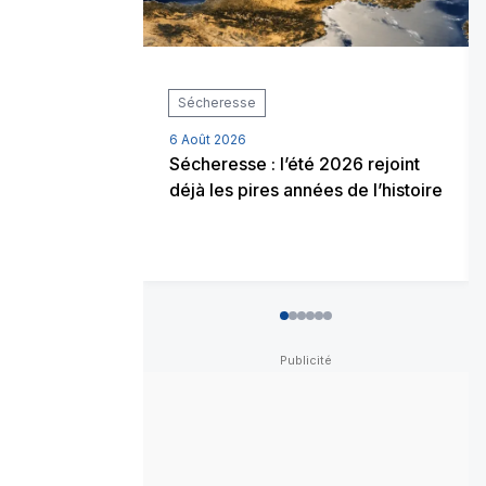
Sécheresse
6 Août 2026
Sécheresse : l’été 2026 rejoint
déjà les pires années de l’histoire
0
1
2
3
4
5