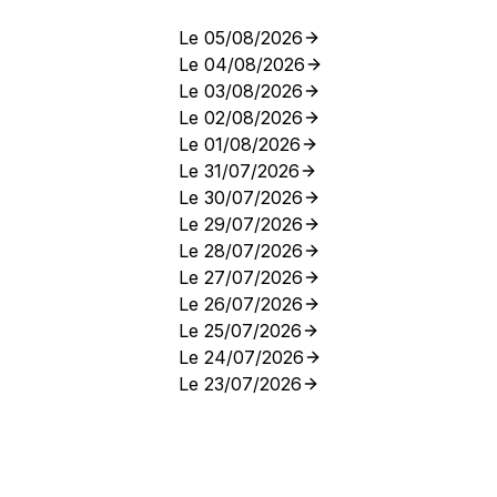
Le 05/08/2026
Le 04/08/2026
Le 03/08/2026
Le 02/08/2026
Le 01/08/2026
Le 31/07/2026
Le 30/07/2026
Le 29/07/2026
Le 28/07/2026
Le 27/07/2026
Le 26/07/2026
Le 25/07/2026
Le 24/07/2026
Le 23/07/2026