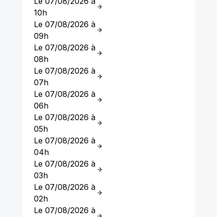
Le 07/08/2026 à
10h
Le 07/08/2026 à
09h
Le 07/08/2026 à
08h
Le 07/08/2026 à
07h
Le 07/08/2026 à
06h
Le 07/08/2026 à
05h
Le 07/08/2026 à
04h
Le 07/08/2026 à
03h
Le 07/08/2026 à
02h
Le 07/08/2026 à