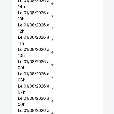
Le 01/08/2026 à
14h
Le 01/08/2026 à
13h
Le 01/08/2026 à
12h
Le 01/08/2026 à
11h
Le 01/08/2026 à
10h
Le 01/08/2026 à
09h
Le 01/08/2026 à
08h
Le 01/08/2026 à
07h
Le 01/08/2026 à
06h
Le 01/08/2026 à