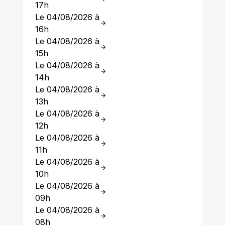
17h
Le 04/08/2026 à
16h
Le 04/08/2026 à
15h
Le 04/08/2026 à
14h
Le 04/08/2026 à
13h
Le 04/08/2026 à
12h
Le 04/08/2026 à
11h
Le 04/08/2026 à
10h
Le 04/08/2026 à
09h
Le 04/08/2026 à
08h