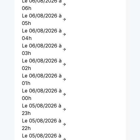
Le 06/08/2026 à
06h
Le 06/08/2026 à
05h
Le 06/08/2026 à
04h
Le 06/08/2026 à
03h
Le 06/08/2026 à
02h
Le 06/08/2026 à
01h
Le 06/08/2026 à
00h
Le 05/08/2026 à
23h
Le 05/08/2026 à
22h
Le 05/08/2026 à