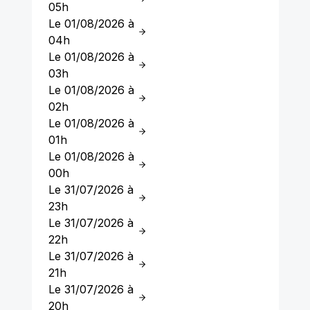
05h
Le 01/08/2026 à
04h
Le 01/08/2026 à
03h
Le 01/08/2026 à
02h
Le 01/08/2026 à
01h
Le 01/08/2026 à
00h
Le 31/07/2026 à
23h
Le 31/07/2026 à
22h
Le 31/07/2026 à
21h
Le 31/07/2026 à
20h