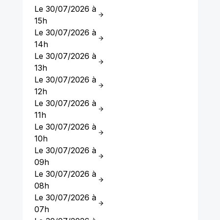
Le 30/07/2026 à
15h
Le 30/07/2026 à
14h
Le 30/07/2026 à
13h
Le 30/07/2026 à
12h
Le 30/07/2026 à
11h
Le 30/07/2026 à
10h
Le 30/07/2026 à
09h
Le 30/07/2026 à
08h
Le 30/07/2026 à
07h