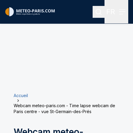
FR
Rechercher
Menu
Menu des
Accueil
Webcam meteo-paris.com - Time lapse webcam de
Paris centre - vue St-Germain-des-Prés
Webcam meteo-