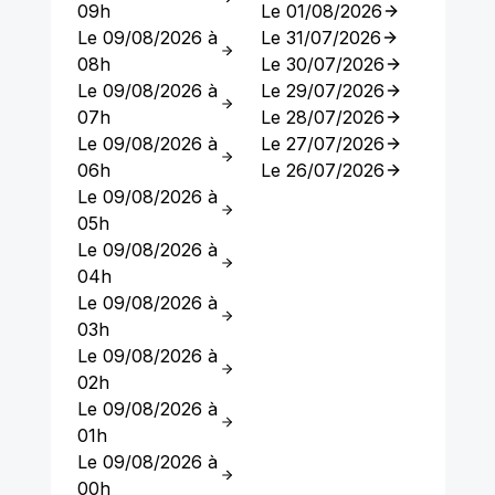
09h
Le 01/08/2026
Le 09/08/2026 à
Le 31/07/2026
08h
Le 30/07/2026
Le 09/08/2026 à
Le 29/07/2026
07h
Le 28/07/2026
Le 09/08/2026 à
Le 27/07/2026
06h
Le 26/07/2026
Le 09/08/2026 à
05h
Le 09/08/2026 à
04h
Le 09/08/2026 à
03h
Le 09/08/2026 à
02h
Le 09/08/2026 à
01h
Le 09/08/2026 à
00h