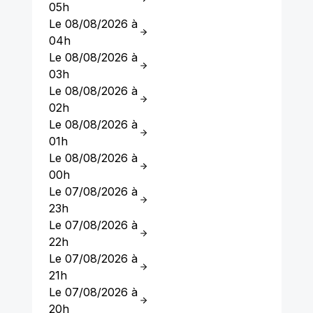
05h
Le 08/08/2026 à
04h
Le 08/08/2026 à
03h
Le 08/08/2026 à
02h
Le 08/08/2026 à
01h
Le 08/08/2026 à
00h
Le 07/08/2026 à
23h
Le 07/08/2026 à
22h
Le 07/08/2026 à
21h
Le 07/08/2026 à
20h