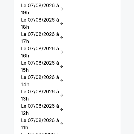
Le 07/08/2026 à
19h
Le 07/08/2026 à
18h
Le 07/08/2026 à
17h
Le 07/08/2026 à
16h
Le 07/08/2026 à
15h
Le 07/08/2026 à
14h
Le 07/08/2026 à
13h
Le 07/08/2026 à
12h
Le 07/08/2026 à
11h