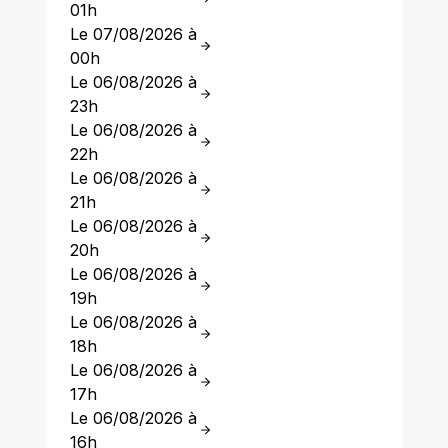
01h
Le 07/08/2026 à
00h
Le 06/08/2026 à
23h
Le 06/08/2026 à
22h
Le 06/08/2026 à
21h
Le 06/08/2026 à
20h
Le 06/08/2026 à
19h
Le 06/08/2026 à
18h
Le 06/08/2026 à
17h
Le 06/08/2026 à
16h