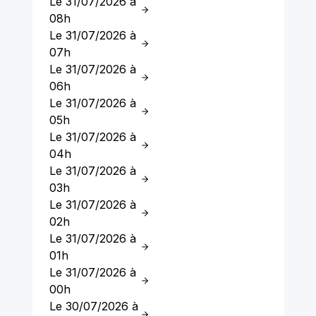
Le 31/07/2026 à
08h
Le 31/07/2026 à
07h
Le 31/07/2026 à
06h
Le 31/07/2026 à
05h
Le 31/07/2026 à
04h
Le 31/07/2026 à
03h
Le 31/07/2026 à
02h
Le 31/07/2026 à
01h
Le 31/07/2026 à
00h
Le 30/07/2026 à