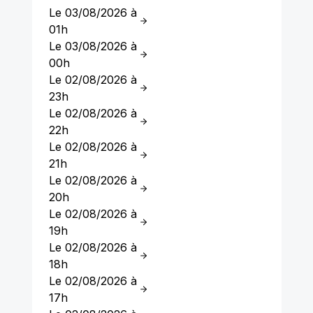
Le 03/08/2026 à
01h
Le 03/08/2026 à
00h
Le 02/08/2026 à
23h
Le 02/08/2026 à
22h
Le 02/08/2026 à
21h
Le 02/08/2026 à
20h
Le 02/08/2026 à
19h
Le 02/08/2026 à
18h
Le 02/08/2026 à
17h