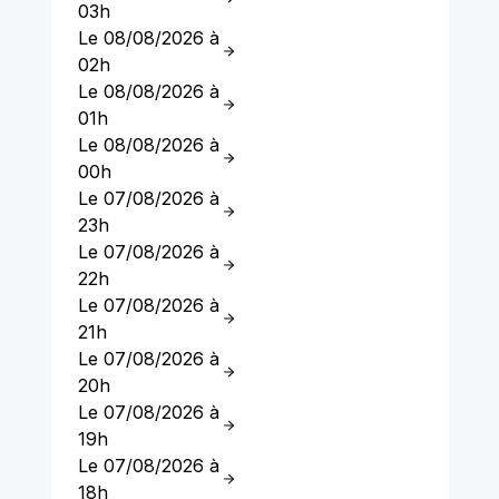
03h
Le 08/08/2026 à
02h
Le 08/08/2026 à
01h
Le 08/08/2026 à
00h
Le 07/08/2026 à
23h
Le 07/08/2026 à
22h
Le 07/08/2026 à
21h
Le 07/08/2026 à
20h
Le 07/08/2026 à
19h
Le 07/08/2026 à
18h