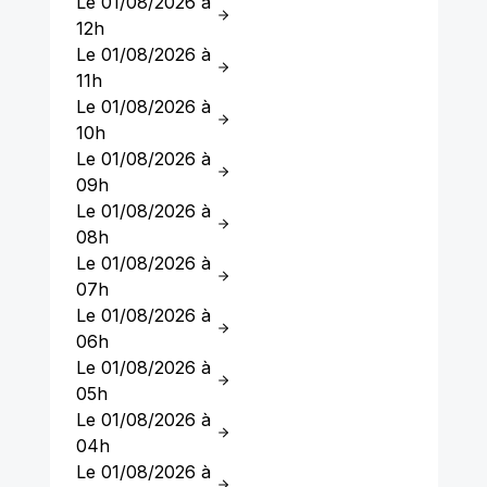
Le 01/08/2026 à
12h
Le 01/08/2026 à
11h
Le 01/08/2026 à
10h
Le 01/08/2026 à
09h
Le 01/08/2026 à
08h
Le 01/08/2026 à
07h
Le 01/08/2026 à
06h
Le 01/08/2026 à
05h
Le 01/08/2026 à
04h
Le 01/08/2026 à