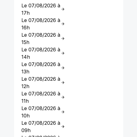
Le 07/08/2026 à
17h
Le 07/08/2026 à
16h
Le 07/08/2026 à
15h
Le 07/08/2026 à
14h
Le 07/08/2026 à
13h
Le 07/08/2026 à
12h
Le 07/08/2026 à
11h
Le 07/08/2026 à
10h
Le 07/08/2026 à
09h