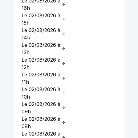
Le 02/08/2026 à
16h
Le 02/08/2026 à
15h
Le 02/08/2026 à
14h
Le 02/08/2026 à
13h
Le 02/08/2026 à
12h
Le 02/08/2026 à
11h
Le 02/08/2026 à
10h
Le 02/08/2026 à
09h
Le 02/08/2026 à
08h
Le 02/08/2026 à