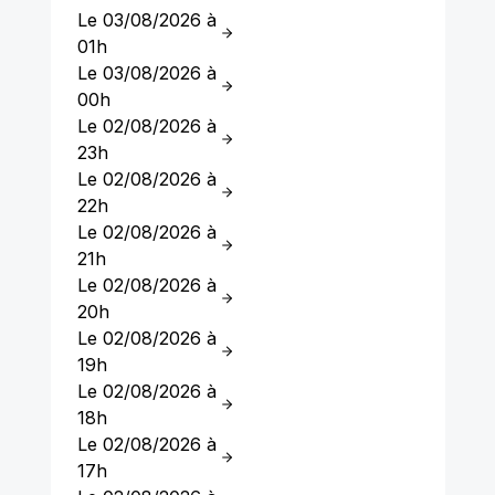
Le 03/08/2026 à
01h
Le 03/08/2026 à
00h
Le 02/08/2026 à
23h
Le 02/08/2026 à
22h
Le 02/08/2026 à
21h
Le 02/08/2026 à
20h
Le 02/08/2026 à
19h
Le 02/08/2026 à
18h
Le 02/08/2026 à
17h