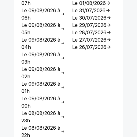
07h
Le 01/08/2026
Le 09/08/2026 à
Le 31/07/2026
06h
Le 30/07/2026
Le 09/08/2026 à
Le 29/07/2026
05h
Le 28/07/2026
Le 09/08/2026 à
Le 27/07/2026
04h
Le 26/07/2026
Le 09/08/2026 à
03h
Le 09/08/2026 à
02h
Le 09/08/2026 à
01h
Le 09/08/2026 à
00h
Le 08/08/2026 à
23h
Le 08/08/2026 à
22h