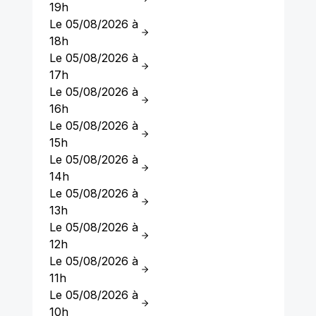
19h
Le 05/08/2026 à
18h
Le 05/08/2026 à
17h
Le 05/08/2026 à
16h
Le 05/08/2026 à
15h
Le 05/08/2026 à
14h
Le 05/08/2026 à
13h
Le 05/08/2026 à
12h
Le 05/08/2026 à
11h
Le 05/08/2026 à
10h