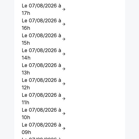
Le 07/08/2026 à
17h
Le 07/08/2026 à
16h
Le 07/08/2026 à
15h
Le 07/08/2026 à
14h
Le 07/08/2026 à
13h
Le 07/08/2026 à
12h
Le 07/08/2026 à
11h
Le 07/08/2026 à
10h
Le 07/08/2026 à
09h