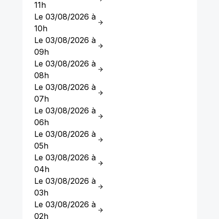
11h
Le 03/08/2026 à
10h
Le 03/08/2026 à
09h
Le 03/08/2026 à
08h
Le 03/08/2026 à
07h
Le 03/08/2026 à
06h
Le 03/08/2026 à
05h
Le 03/08/2026 à
04h
Le 03/08/2026 à
03h
Le 03/08/2026 à
02h