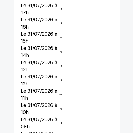
Le 31/07/2026 à
17h
Le 31/07/2026 à
16h
Le 31/07/2026 à
15h
Le 31/07/2026 à
14h
Le 31/07/2026 à
13h
Le 31/07/2026 à
12h
Le 31/07/2026 à
11h
Le 31/07/2026 à
10h
Le 31/07/2026 à
09h