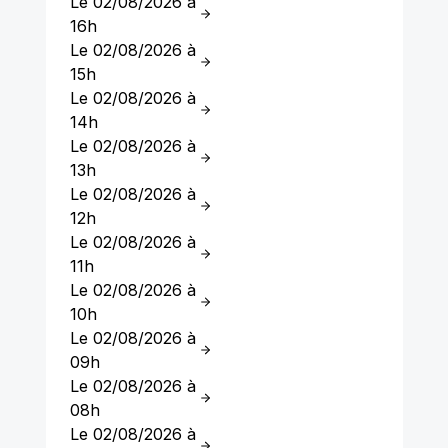
Le 02/08/2026 à
16h
Le 02/08/2026 à
15h
Le 02/08/2026 à
14h
Le 02/08/2026 à
13h
Le 02/08/2026 à
12h
Le 02/08/2026 à
11h
Le 02/08/2026 à
10h
Le 02/08/2026 à
09h
Le 02/08/2026 à
08h
Le 02/08/2026 à