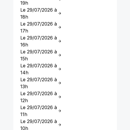
19h
Le 29/07/2026 à
18h
Le 29/07/2026 à
17h
Le 29/07/2026 à
16h
Le 29/07/2026 à
15h
Le 29/07/2026 à
14h
Le 29/07/2026 à
13h
Le 29/07/2026 à
12h
Le 29/07/2026 à
11h
Le 29/07/2026 à
10h