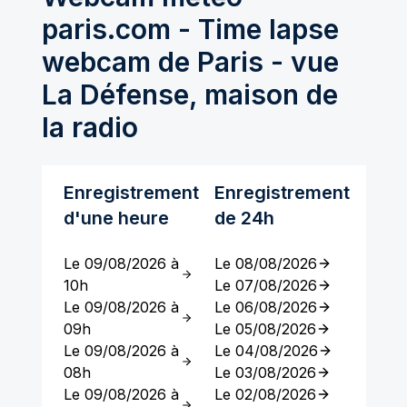
paris.com - Time lapse
webcam de Paris - vue
La Défense, maison de
la radio
Enregistrement
Enregistrement
d'une heure
de 24h
Le 09/08/2026 à
Le 08/08/2026
10h
Le 07/08/2026
Le 09/08/2026 à
Le 06/08/2026
09h
Le 05/08/2026
Le 09/08/2026 à
Le 04/08/2026
08h
Le 03/08/2026
Le 09/08/2026 à
Le 02/08/2026