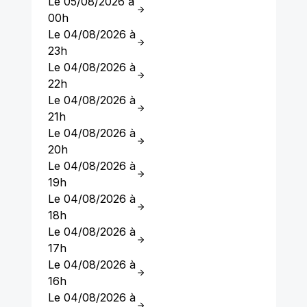
Le 05/08/2026 à
00h
Le 04/08/2026 à
23h
Le 04/08/2026 à
22h
Le 04/08/2026 à
21h
Le 04/08/2026 à
20h
Le 04/08/2026 à
19h
Le 04/08/2026 à
18h
Le 04/08/2026 à
17h
Le 04/08/2026 à
16h
Le 04/08/2026 à