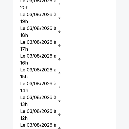
Le 03/08/2026 à
20h
Le 03/08/2026 à
19h
Le 03/08/2026 à
18h
Le 03/08/2026 à
17h
Le 03/08/2026 à
16h
Le 03/08/2026 à
15h
Le 03/08/2026 à
14h
Le 03/08/2026 à
13h
Le 03/08/2026 à
12h
Le 03/08/2026 à