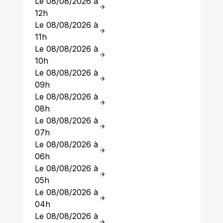
Le 08/08/2026 à
12h
Le 08/08/2026 à
11h
Le 08/08/2026 à
10h
Le 08/08/2026 à
09h
Le 08/08/2026 à
08h
Le 08/08/2026 à
07h
Le 08/08/2026 à
06h
Le 08/08/2026 à
05h
Le 08/08/2026 à
04h
Le 08/08/2026 à