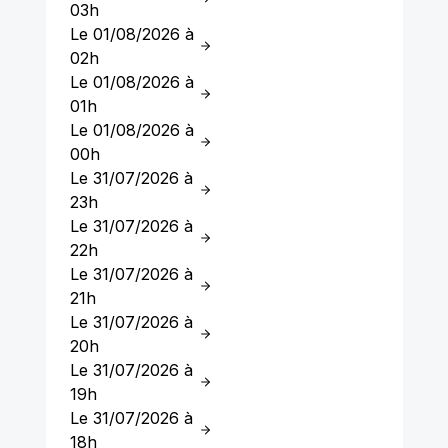
03h
Le 01/08/2026 à
02h
Le 01/08/2026 à
01h
Le 01/08/2026 à
00h
Le 31/07/2026 à
23h
Le 31/07/2026 à
22h
Le 31/07/2026 à
21h
Le 31/07/2026 à
20h
Le 31/07/2026 à
19h
Le 31/07/2026 à
18h