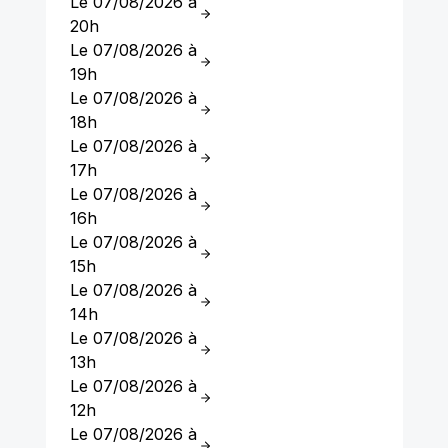
Le 07/08/2026 à
20h
Le 07/08/2026 à
19h
Le 07/08/2026 à
18h
Le 07/08/2026 à
17h
Le 07/08/2026 à
16h
Le 07/08/2026 à
15h
Le 07/08/2026 à
14h
Le 07/08/2026 à
13h
Le 07/08/2026 à
12h
Le 07/08/2026 à