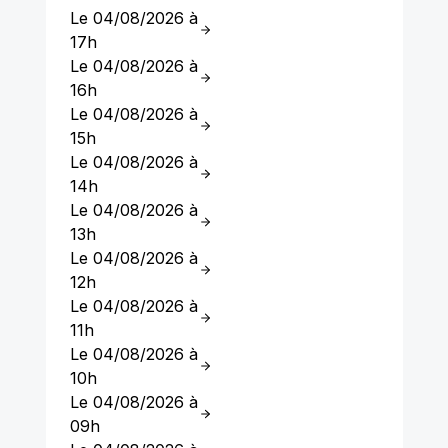
Le 04/08/2026 à
17h
Le 04/08/2026 à
16h
Le 04/08/2026 à
15h
Le 04/08/2026 à
14h
Le 04/08/2026 à
13h
Le 04/08/2026 à
12h
Le 04/08/2026 à
11h
Le 04/08/2026 à
10h
Le 04/08/2026 à
09h