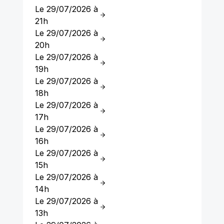
Le 29/07/2026 à
21h
Le 29/07/2026 à
20h
Le 29/07/2026 à
19h
Le 29/07/2026 à
18h
Le 29/07/2026 à
17h
Le 29/07/2026 à
16h
Le 29/07/2026 à
15h
Le 29/07/2026 à
14h
Le 29/07/2026 à
13h