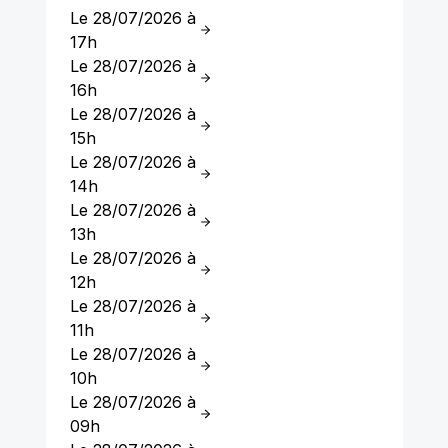
Le 28/07/2026 à
17h
Le 28/07/2026 à
16h
Le 28/07/2026 à
15h
Le 28/07/2026 à
14h
Le 28/07/2026 à
13h
Le 28/07/2026 à
12h
Le 28/07/2026 à
11h
Le 28/07/2026 à
10h
Le 28/07/2026 à
09h