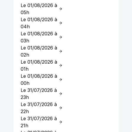
Le 01/08/2026 à
05h
Le 01/08/2026 à
04h
Le 01/08/2026 à
03h
Le 01/08/2026 à
02h
Le 01/08/2026 à
01h
Le 01/08/2026 à
00h
Le 31/07/2026 à
23h
Le 31/07/2026 à
22h
Le 31/07/2026 à
21h