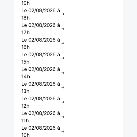
19h
Le 02/08/2026 à
18h
Le 02/08/2026 à
17h
Le 02/08/2026 à
16h
Le 02/08/2026 à
15h
Le 02/08/2026 à
14h
Le 02/08/2026 à
13h
Le 02/08/2026 à
12h
Le 02/08/2026 à
11h
Le 02/08/2026 à
10h