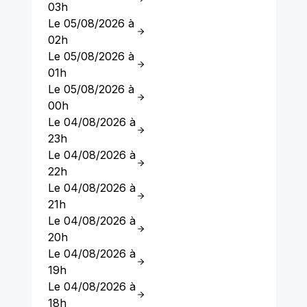
03h
Le 05/08/2026 à
02h
Le 05/08/2026 à
01h
Le 05/08/2026 à
00h
Le 04/08/2026 à
23h
Le 04/08/2026 à
22h
Le 04/08/2026 à
21h
Le 04/08/2026 à
20h
Le 04/08/2026 à
19h
Le 04/08/2026 à
18h