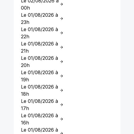
Le 02/08/2026 à
00h
Le 01/08/2026 à
23h
Le 01/08/2026 à
22h
Le 01/08/2026 à
21h
Le 01/08/2026 à
20h
Le 01/08/2026 à
19h
Le 01/08/2026 à
18h
Le 01/08/2026 à
17h
Le 01/08/2026 à
16h
Le 01/08/2026 à