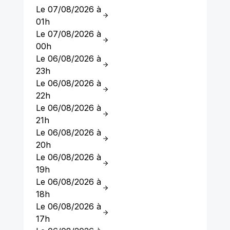
Le 07/08/2026 à
01h
Le 07/08/2026 à
00h
Le 06/08/2026 à
23h
Le 06/08/2026 à
22h
Le 06/08/2026 à
21h
Le 06/08/2026 à
20h
Le 06/08/2026 à
19h
Le 06/08/2026 à
18h
Le 06/08/2026 à
17h