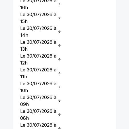
Le 30/07/2026 à
16h
Le 30/07/2026 à
15h
Le 30/07/2026 à
14h
Le 30/07/2026 à
13h
Le 30/07/2026 à
12h
Le 30/07/2026 à
11h
Le 30/07/2026 à
10h
Le 30/07/2026 à
09h
Le 30/07/2026 à
08h
Le 30/07/2026 à