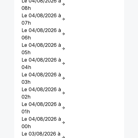
Le 04/08/2026 à
08h
Le 04/08/2026 à
07h
Le 04/08/2026 à
06h
Le 04/08/2026 à
05h
Le 04/08/2026 à
04h
Le 04/08/2026 à
03h
Le 04/08/2026 à
02h
Le 04/08/2026 à
01h
Le 04/08/2026 à
00h
Le 03/08/2026 à