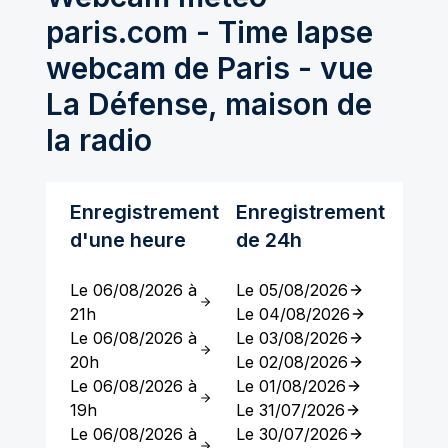
paris.com - Time lapse
webcam de Paris - vue
La Défense, maison de
la radio
Enregistrement
Enregistrement
d'une heure
de 24h
Le 06/08/2026 à
Le 05/08/2026
21h
Le 04/08/2026
Le 06/08/2026 à
Le 03/08/2026
20h
Le 02/08/2026
Le 06/08/2026 à
Le 01/08/2026
19h
Le 31/07/2026
Le 06/08/2026 à
Le 30/07/2026