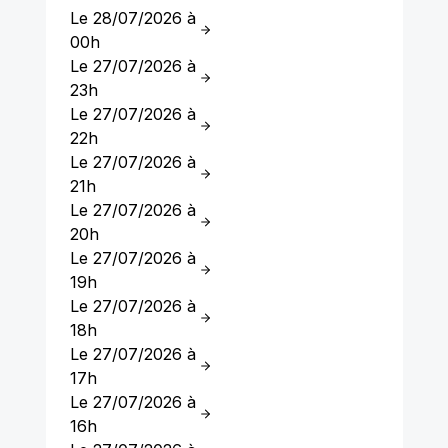
Le 28/07/2026 à
00h
Le 27/07/2026 à
23h
Le 27/07/2026 à
22h
Le 27/07/2026 à
21h
Le 27/07/2026 à
20h
Le 27/07/2026 à
19h
Le 27/07/2026 à
18h
Le 27/07/2026 à
17h
Le 27/07/2026 à
16h