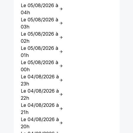
Le 05/08/2026 à
04h
Le 05/08/2026 à
03h
Le 05/08/2026 à
02h
Le 05/08/2026 à
01h
Le 05/08/2026 à
00h
Le 04/08/2026 à
23h
Le 04/08/2026 à
22h
Le 04/08/2026 à
21h
Le 04/08/2026 à
20h