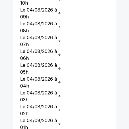
10h
Le 04/08/2026 à
09h
Le 04/08/2026 à
08h
Le 04/08/2026 à
07h
Le 04/08/2026 à
06h
Le 04/08/2026 à
05h
Le 04/08/2026 à
04h
Le 04/08/2026 à
03h
Le 04/08/2026 à
02h
Le 04/08/2026 à
01h