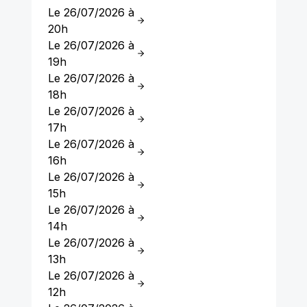
Le 26/07/2026 à
20h
Le 26/07/2026 à
19h
Le 26/07/2026 à
18h
Le 26/07/2026 à
17h
Le 26/07/2026 à
16h
Le 26/07/2026 à
15h
Le 26/07/2026 à
14h
Le 26/07/2026 à
13h
Le 26/07/2026 à
12h