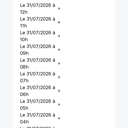
Le 31/07/2026 à
12h
Le 31/07/2026 à
11h
Le 31/07/2026 à
10h
Le 31/07/2026 à
09h
Le 31/07/2026 à
08h
Le 31/07/2026 à
07h
Le 31/07/2026 à
06h
Le 31/07/2026 à
05h
Le 31/07/2026 à
04h