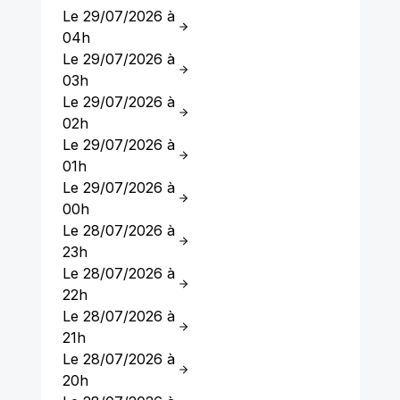
Le 29/07/2026 à
04h
Le 29/07/2026 à
03h
Le 29/07/2026 à
02h
Le 29/07/2026 à
01h
Le 29/07/2026 à
00h
Le 28/07/2026 à
23h
Le 28/07/2026 à
22h
Le 28/07/2026 à
21h
Le 28/07/2026 à
20h