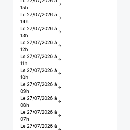
Le 27/07/2026 à
15h
Le 27/07/2026 à
14h
Le 27/07/2026 à
13h
Le 27/07/2026 à
12h
Le 27/07/2026 à
11h
Le 27/07/2026 à
10h
Le 27/07/2026 à
09h
Le 27/07/2026 à
08h
Le 27/07/2026 à
07h
Le 27/07/2026 à