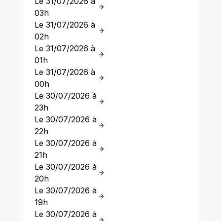
Le 31/07/2026 à
03h
Le 31/07/2026 à
02h
Le 31/07/2026 à
01h
Le 31/07/2026 à
00h
Le 30/07/2026 à
23h
Le 30/07/2026 à
22h
Le 30/07/2026 à
21h
Le 30/07/2026 à
20h
Le 30/07/2026 à
19h
Le 30/07/2026 à