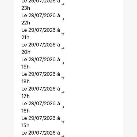
Le 29/07/2026 à
23h
Le 29/07/2026 à
22h
Le 29/07/2026 à
21h
Le 29/07/2026 à
20h
Le 29/07/2026 à
19h
Le 29/07/2026 à
18h
Le 29/07/2026 à
17h
Le 29/07/2026 à
16h
Le 29/07/2026 à
15h
Le 29/07/2026 à