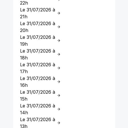
22h
Le 31/07/2026 à
21h
Le 31/07/2026 à
20h
Le 31/07/2026 à
19h
Le 31/07/2026 à
18h
Le 31/07/2026 à
17h
Le 31/07/2026 à
16h
Le 31/07/2026 à
15h
Le 31/07/2026 à
14h
Le 31/07/2026 à
13h