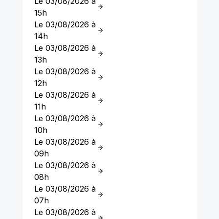
Le 03/08/2026 à
15h
Le 03/08/2026 à
14h
Le 03/08/2026 à
13h
Le 03/08/2026 à
12h
Le 03/08/2026 à
11h
Le 03/08/2026 à
10h
Le 03/08/2026 à
09h
Le 03/08/2026 à
08h
Le 03/08/2026 à
07h
Le 03/08/2026 à