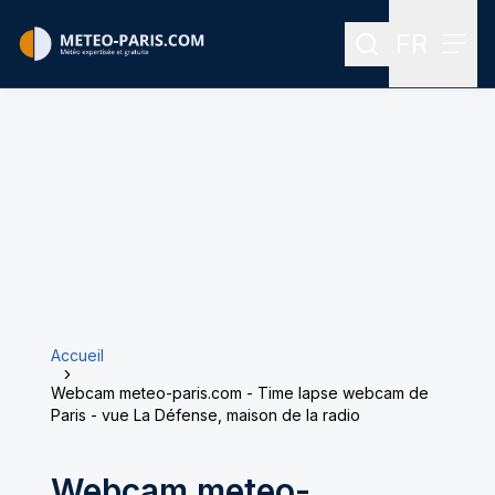
FR
Rechercher
Menu
Menu des
Accueil
Webcam meteo-paris.com - Time lapse webcam de
Paris - vue La Défense, maison de la radio
Webcam meteo-