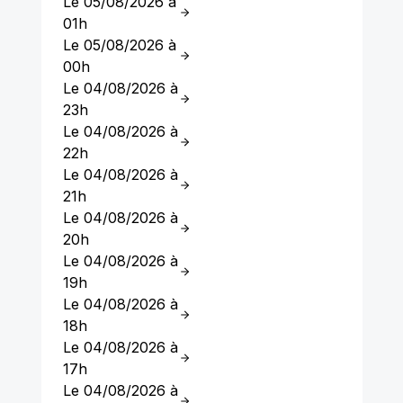
Le 05/08/2026 à
01h
Le 05/08/2026 à
00h
Le 04/08/2026 à
23h
Le 04/08/2026 à
22h
Le 04/08/2026 à
21h
Le 04/08/2026 à
20h
Le 04/08/2026 à
19h
Le 04/08/2026 à
18h
Le 04/08/2026 à
17h
Le 04/08/2026 à