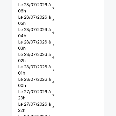
Le 28/07/2026 à
06h
Le 28/07/2026 à
05h
Le 28/07/2026 à
04h
Le 28/07/2026 à
03h
Le 28/07/2026 à
02h
Le 28/07/2026 à
01h
Le 28/07/2026 à
00h
Le 27/07/2026 à
23h
Le 27/07/2026 à
22h