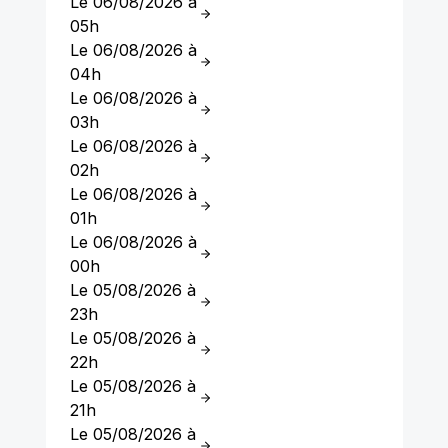
Le 06/08/2026 à
05h
Le 06/08/2026 à
04h
Le 06/08/2026 à
03h
Le 06/08/2026 à
02h
Le 06/08/2026 à
01h
Le 06/08/2026 à
00h
Le 05/08/2026 à
23h
Le 05/08/2026 à
22h
Le 05/08/2026 à
21h
Le 05/08/2026 à