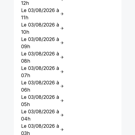
12h
Le 03/08/2026 à
11h
Le 03/08/2026 à
10h
Le 03/08/2026 à
09h
Le 03/08/2026 à
08h
Le 03/08/2026 à
07h
Le 03/08/2026 à
06h
Le 03/08/2026 à
05h
Le 03/08/2026 à
04h
Le 03/08/2026 à
03h