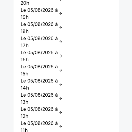
20h
Le 05/08/2026 à
19h
Le 05/08/2026 à
18h
Le 05/08/2026 à
17h
Le 05/08/2026 à
16h
Le 05/08/2026 à
15h
Le 05/08/2026 à
14h
Le 05/08/2026 à
13h
Le 05/08/2026 à
12h
Le 05/08/2026 à
11h