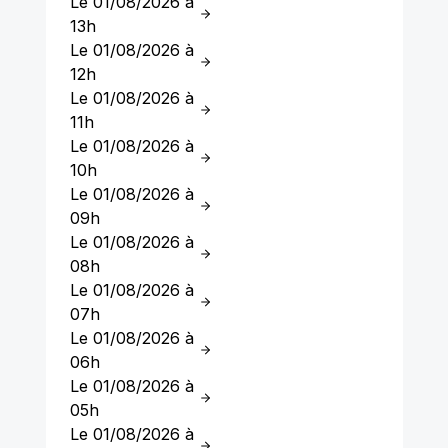
Le 01/08/2026 à
13h
Le 01/08/2026 à
12h
Le 01/08/2026 à
11h
Le 01/08/2026 à
10h
Le 01/08/2026 à
09h
Le 01/08/2026 à
08h
Le 01/08/2026 à
07h
Le 01/08/2026 à
06h
Le 01/08/2026 à
05h
Le 01/08/2026 à