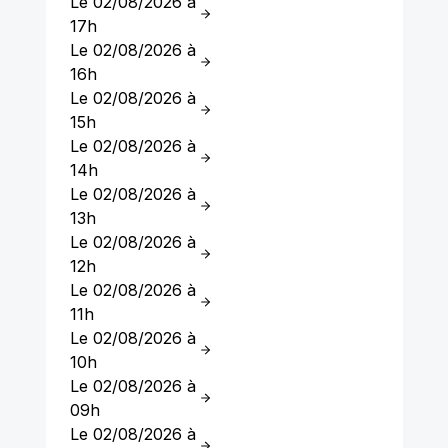
Le 02/08/2026 à
17h
Le 02/08/2026 à
16h
Le 02/08/2026 à
15h
Le 02/08/2026 à
14h
Le 02/08/2026 à
13h
Le 02/08/2026 à
12h
Le 02/08/2026 à
11h
Le 02/08/2026 à
10h
Le 02/08/2026 à
09h
Le 02/08/2026 à