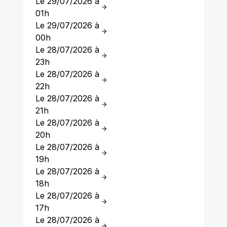
Le 29/07/2026 à
01h
Le 29/07/2026 à
00h
Le 28/07/2026 à
23h
Le 28/07/2026 à
22h
Le 28/07/2026 à
21h
Le 28/07/2026 à
20h
Le 28/07/2026 à
19h
Le 28/07/2026 à
18h
Le 28/07/2026 à
17h
Le 28/07/2026 à