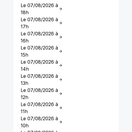
Le 07/08/2026 à
18h
Le 07/08/2026 à
17h
Le 07/08/2026 à
16h
Le 07/08/2026 à
15h
Le 07/08/2026 à
14h
Le 07/08/2026 à
13h
Le 07/08/2026 à
12h
Le 07/08/2026 à
11h
Le 07/08/2026 à
10h