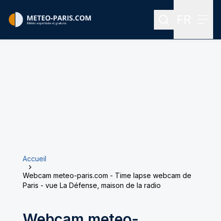
FR
Rechercher
Menu
Menu des
Accueil
Webcam meteo-paris.com - Time lapse webcam de
Paris - vue La Défense, maison de la radio
Webcam meteo-