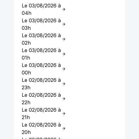
Le 03/08/2026 à
04h
Le 03/08/2026 à
03h
Le 03/08/2026 à
02h
Le 03/08/2026 à
01h
Le 03/08/2026 à
00h
Le 02/08/2026 à
23h
Le 02/08/2026 à
22h
Le 02/08/2026 à
21h
Le 02/08/2026 à
20h