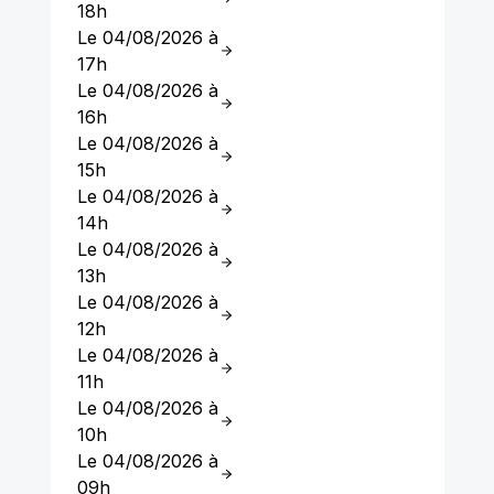
18h
Le 04/08/2026 à
17h
Le 04/08/2026 à
16h
Le 04/08/2026 à
15h
Le 04/08/2026 à
14h
Le 04/08/2026 à
13h
Le 04/08/2026 à
12h
Le 04/08/2026 à
11h
Le 04/08/2026 à
10h
Le 04/08/2026 à
09h