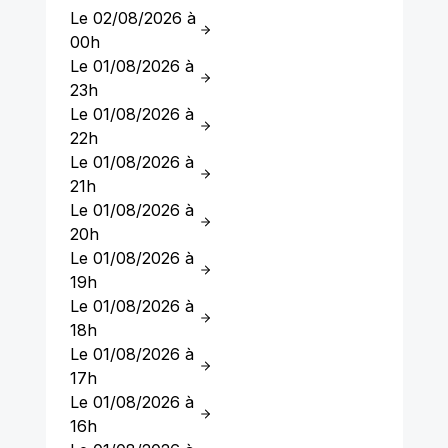
Le 02/08/2026 à
00h
Le 01/08/2026 à
23h
Le 01/08/2026 à
22h
Le 01/08/2026 à
21h
Le 01/08/2026 à
20h
Le 01/08/2026 à
19h
Le 01/08/2026 à
18h
Le 01/08/2026 à
17h
Le 01/08/2026 à
16h