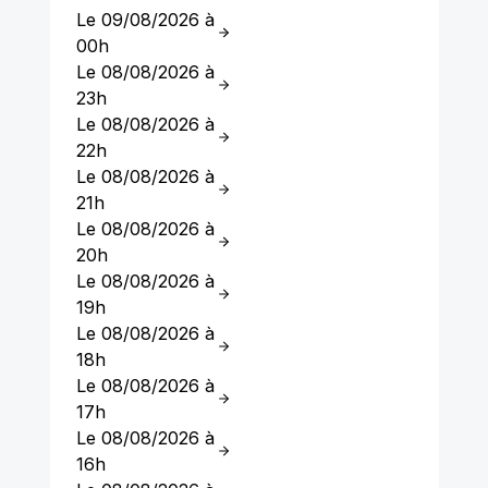
Le 09/08/2026 à
00h
Le 08/08/2026 à
23h
Le 08/08/2026 à
22h
Le 08/08/2026 à
21h
Le 08/08/2026 à
20h
Le 08/08/2026 à
19h
Le 08/08/2026 à
18h
Le 08/08/2026 à
17h
Le 08/08/2026 à
16h