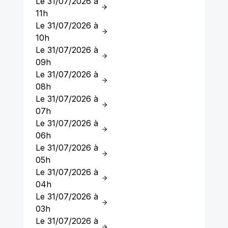
Le 31/07/2026 à
11h
Le 31/07/2026 à
10h
Le 31/07/2026 à
09h
Le 31/07/2026 à
08h
Le 31/07/2026 à
07h
Le 31/07/2026 à
06h
Le 31/07/2026 à
05h
Le 31/07/2026 à
04h
Le 31/07/2026 à
03h
Le 31/07/2026 à