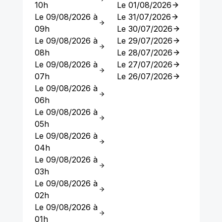
10h
Le 01/08/2026
Le 09/08/2026 à
Le 31/07/2026
09h
Le 30/07/2026
Le 09/08/2026 à
Le 29/07/2026
08h
Le 28/07/2026
Le 09/08/2026 à
Le 27/07/2026
07h
Le 26/07/2026
Le 09/08/2026 à
06h
Le 09/08/2026 à
05h
Le 09/08/2026 à
04h
Le 09/08/2026 à
03h
Le 09/08/2026 à
02h
Le 09/08/2026 à
01h