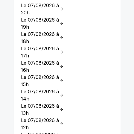
Le 07/08/2026 à
20h
Le 07/08/2026 à
19h
Le 07/08/2026 à
18h
Le 07/08/2026 à
17h
Le 07/08/2026 à
16h
Le 07/08/2026 à
15h
Le 07/08/2026 à
14h
Le 07/08/2026 à
13h
Le 07/08/2026 à
12h