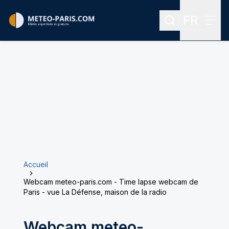
FR
Rechercher
Menu
Menu des
Accueil
Webcam meteo-paris.com - Time lapse webcam de
Paris - vue La Défense, maison de la radio
Webcam meteo-