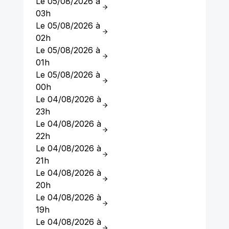
Le 05/08/2026 à
03h
Le 05/08/2026 à
02h
Le 05/08/2026 à
01h
Le 05/08/2026 à
00h
Le 04/08/2026 à
23h
Le 04/08/2026 à
22h
Le 04/08/2026 à
21h
Le 04/08/2026 à
20h
Le 04/08/2026 à
19h
Le 04/08/2026 à