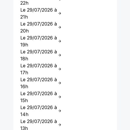
22h
Le 29/07/2026 à
21h
Le 29/07/2026 à
20h
Le 29/07/2026 à
19h
Le 29/07/2026 à
18h
Le 29/07/2026 à
17h
Le 29/07/2026 à
16h
Le 29/07/2026 à
15h
Le 29/07/2026 à
14h
Le 29/07/2026 à
13h