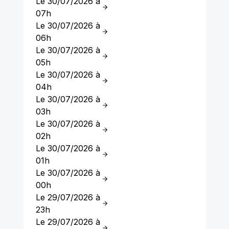
Le 30/07/2026 à
07h
Le 30/07/2026 à
06h
Le 30/07/2026 à
05h
Le 30/07/2026 à
04h
Le 30/07/2026 à
03h
Le 30/07/2026 à
02h
Le 30/07/2026 à
01h
Le 30/07/2026 à
00h
Le 29/07/2026 à
23h
Le 29/07/2026 à