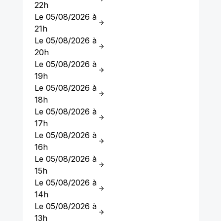
22h
Le 05/08/2026 à
21h
Le 05/08/2026 à
20h
Le 05/08/2026 à
19h
Le 05/08/2026 à
18h
Le 05/08/2026 à
17h
Le 05/08/2026 à
16h
Le 05/08/2026 à
15h
Le 05/08/2026 à
14h
Le 05/08/2026 à
13h