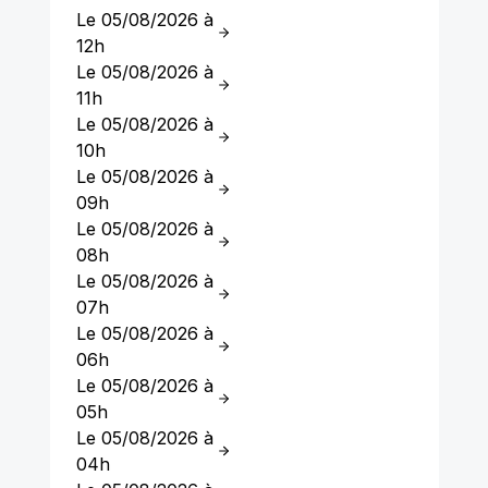
Le 05/08/2026 à
12h
Le 05/08/2026 à
11h
Le 05/08/2026 à
10h
Le 05/08/2026 à
09h
Le 05/08/2026 à
08h
Le 05/08/2026 à
07h
Le 05/08/2026 à
06h
Le 05/08/2026 à
05h
Le 05/08/2026 à
04h