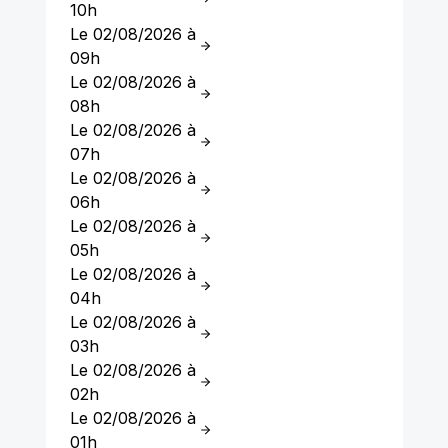
10h
Le 02/08/2026 à
09h
Le 02/08/2026 à
08h
Le 02/08/2026 à
07h
Le 02/08/2026 à
06h
Le 02/08/2026 à
05h
Le 02/08/2026 à
04h
Le 02/08/2026 à
03h
Le 02/08/2026 à
02h
Le 02/08/2026 à
01h