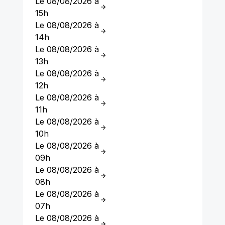
Le 08/08/2026 à
15h
Le 08/08/2026 à
14h
Le 08/08/2026 à
13h
Le 08/08/2026 à
12h
Le 08/08/2026 à
11h
Le 08/08/2026 à
10h
Le 08/08/2026 à
09h
Le 08/08/2026 à
08h
Le 08/08/2026 à
07h
Le 08/08/2026 à