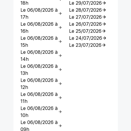
18h
Le 29/07/2026
Le 06/08/2026 à
Le 28/07/2026
17h
Le 27/07/2026
Le 06/08/2026 à
Le 26/07/2026
16h
Le 25/07/2026
Le 06/08/2026 à
Le 24/07/2026
15h
Le 23/07/2026
Le 06/08/2026 à
14h
Le 06/08/2026 à
13h
Le 06/08/2026 à
12h
Le 06/08/2026 à
11h
Le 06/08/2026 à
10h
Le 06/08/2026 à
09h