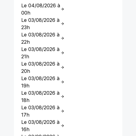
Le 04/08/2026 à
00h
Le 03/08/2026 à
23h
Le 03/08/2026 à
22h
Le 03/08/2026 à
21h
Le 03/08/2026 à
20h
Le 03/08/2026 à
19h
Le 03/08/2026 à
18h
Le 03/08/2026 à
17h
Le 03/08/2026 à
16h