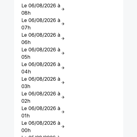
Le 06/08/2026 à
08h
Le 06/08/2026 à
07h
Le 06/08/2026 à
06h
Le 06/08/2026 à
05h
Le 06/08/2026 à
04h
Le 06/08/2026 à
03h
Le 06/08/2026 à
02h
Le 06/08/2026 à
01h
Le 06/08/2026 à
00h