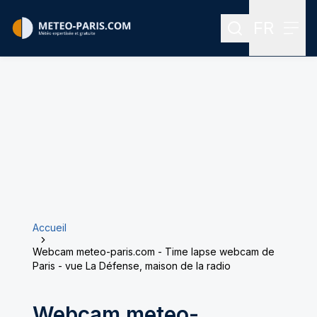
FR
Rechercher
Menu
Menu des
Accueil
Webcam meteo-paris.com - Time lapse webcam de
Paris - vue La Défense, maison de la radio
Webcam meteo-