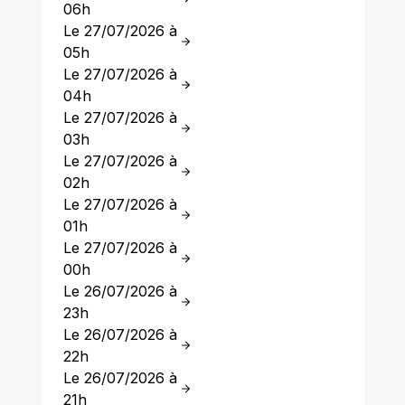
06h
Le 27/07/2026 à
05h
Le 27/07/2026 à
04h
Le 27/07/2026 à
03h
Le 27/07/2026 à
02h
Le 27/07/2026 à
01h
Le 27/07/2026 à
00h
Le 26/07/2026 à
23h
Le 26/07/2026 à
22h
Le 26/07/2026 à
21h