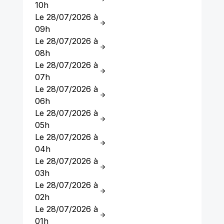
10h
Le 28/07/2026 à
09h
Le 28/07/2026 à
08h
Le 28/07/2026 à
07h
Le 28/07/2026 à
06h
Le 28/07/2026 à
05h
Le 28/07/2026 à
04h
Le 28/07/2026 à
03h
Le 28/07/2026 à
02h
Le 28/07/2026 à
01h