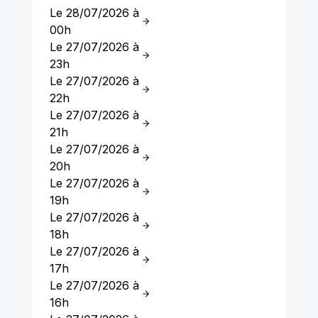
Le 28/07/2026 à
00h
Le 27/07/2026 à
23h
Le 27/07/2026 à
22h
Le 27/07/2026 à
21h
Le 27/07/2026 à
20h
Le 27/07/2026 à
19h
Le 27/07/2026 à
18h
Le 27/07/2026 à
17h
Le 27/07/2026 à
16h