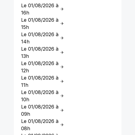
Le 01/08/2026 à
16h
Le 01/08/2026 à
15h
Le 01/08/2026 à
14h
Le 01/08/2026 à
13h
Le 01/08/2026 à
12h
Le 01/08/2026 à
11h
Le 01/08/2026 à
10h
Le 01/08/2026 à
09h
Le 01/08/2026 à
08h