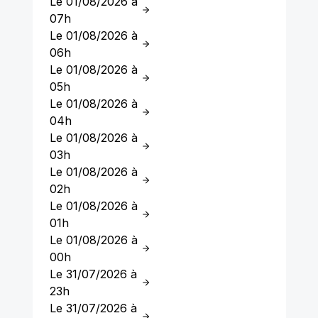
Le 01/08/2026 à
07h
Le 01/08/2026 à
06h
Le 01/08/2026 à
05h
Le 01/08/2026 à
04h
Le 01/08/2026 à
03h
Le 01/08/2026 à
02h
Le 01/08/2026 à
01h
Le 01/08/2026 à
00h
Le 31/07/2026 à
23h
Le 31/07/2026 à