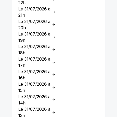
22h
Le 31/07/2026 à
21h
Le 31/07/2026 à
20h
Le 31/07/2026 à
19h
Le 31/07/2026 à
18h
Le 31/07/2026 à
17h
Le 31/07/2026 à
16h
Le 31/07/2026 à
15h
Le 31/07/2026 à
14h
Le 31/07/2026 à
13h