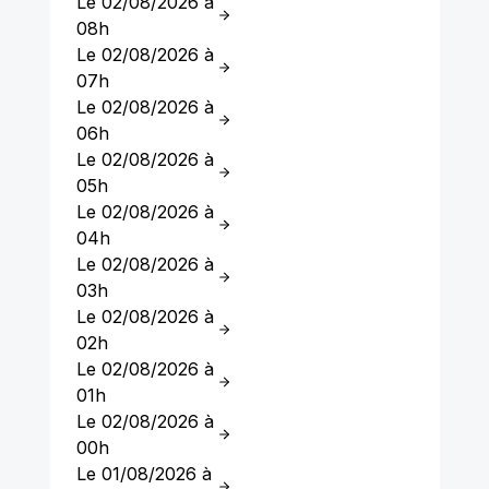
Le 02/08/2026 à
08h
Le 02/08/2026 à
07h
Le 02/08/2026 à
06h
Le 02/08/2026 à
05h
Le 02/08/2026 à
04h
Le 02/08/2026 à
03h
Le 02/08/2026 à
02h
Le 02/08/2026 à
01h
Le 02/08/2026 à
00h
Le 01/08/2026 à