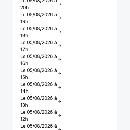
Le 05/08/2026 à
20h
Le 05/08/2026 à
19h
Le 05/08/2026 à
18h
Le 05/08/2026 à
17h
Le 05/08/2026 à
16h
Le 05/08/2026 à
15h
Le 05/08/2026 à
14h
Le 05/08/2026 à
13h
Le 05/08/2026 à
12h
Le 05/08/2026 à