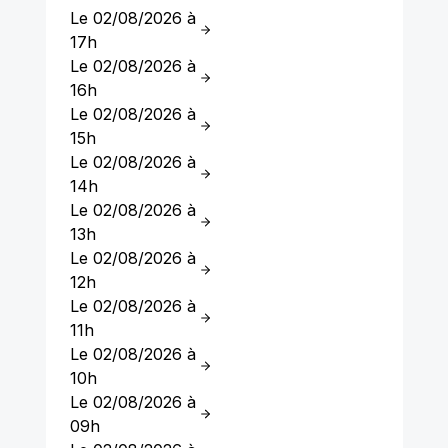
Le 02/08/2026 à
17h
Le 02/08/2026 à
16h
Le 02/08/2026 à
15h
Le 02/08/2026 à
14h
Le 02/08/2026 à
13h
Le 02/08/2026 à
12h
Le 02/08/2026 à
11h
Le 02/08/2026 à
10h
Le 02/08/2026 à
09h