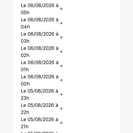
Le 06/08/2026 à
05h
Le 06/08/2026 à
04h
Le 06/08/2026 à
03h
Le 06/08/2026 à
02h
Le 06/08/2026 à
01h
Le 06/08/2026 à
00h
Le 05/08/2026 à
23h
Le 05/08/2026 à
22h
Le 05/08/2026 à
21h