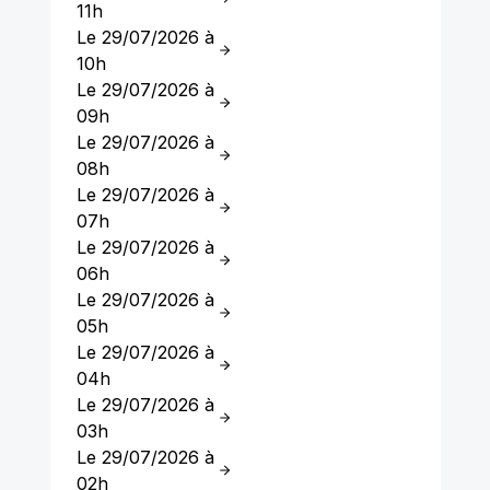
11h
Le 29/07/2026 à
10h
Le 29/07/2026 à
09h
Le 29/07/2026 à
08h
Le 29/07/2026 à
07h
Le 29/07/2026 à
06h
Le 29/07/2026 à
05h
Le 29/07/2026 à
04h
Le 29/07/2026 à
03h
Le 29/07/2026 à
02h