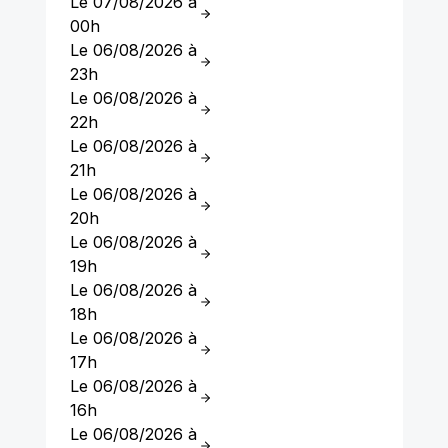
Le 07/08/2026 à
00h
Le 06/08/2026 à
23h
Le 06/08/2026 à
22h
Le 06/08/2026 à
21h
Le 06/08/2026 à
20h
Le 06/08/2026 à
19h
Le 06/08/2026 à
18h
Le 06/08/2026 à
17h
Le 06/08/2026 à
16h
Le 06/08/2026 à