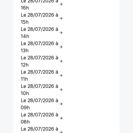
Le 28/07/2026 à
16h
Le 28/07/2026 à
15h
Le 28/07/2026 à
14h
Le 28/07/2026 à
13h
Le 28/07/2026 à
12h
Le 28/07/2026 à
11h
Le 28/07/2026 à
10h
Le 28/07/2026 à
09h
Le 28/07/2026 à
08h
Le 28/07/2026 à