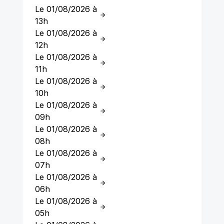
Le 01/08/2026 à
13h
Le 01/08/2026 à
12h
Le 01/08/2026 à
11h
Le 01/08/2026 à
10h
Le 01/08/2026 à
09h
Le 01/08/2026 à
08h
Le 01/08/2026 à
07h
Le 01/08/2026 à
06h
Le 01/08/2026 à
05h