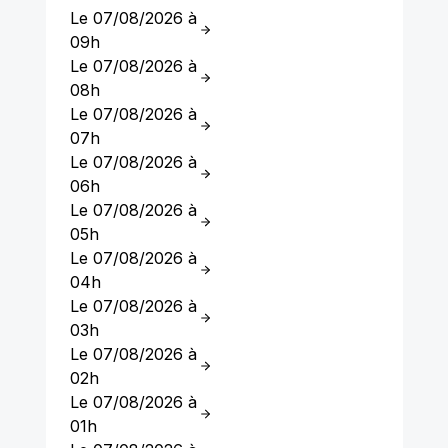
Le 07/08/2026 à
09h
Le 07/08/2026 à
08h
Le 07/08/2026 à
07h
Le 07/08/2026 à
06h
Le 07/08/2026 à
05h
Le 07/08/2026 à
04h
Le 07/08/2026 à
03h
Le 07/08/2026 à
02h
Le 07/08/2026 à
01h