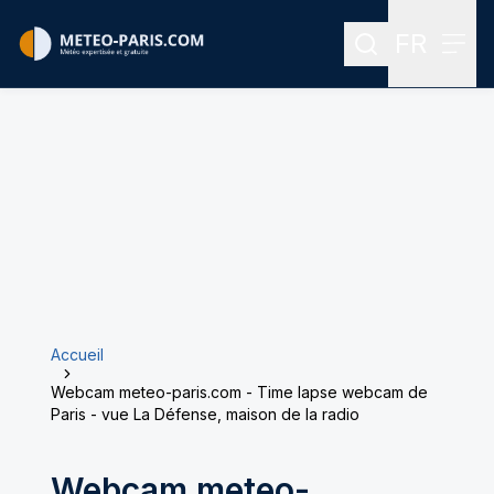
FR
Rechercher
Menu
Menu des
Accueil
Webcam meteo-paris.com - Time lapse webcam de
Paris - vue La Défense, maison de la radio
Webcam meteo-