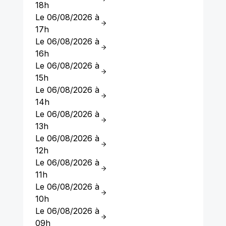
18h
Le 06/08/2026 à
17h
Le 06/08/2026 à
16h
Le 06/08/2026 à
15h
Le 06/08/2026 à
14h
Le 06/08/2026 à
13h
Le 06/08/2026 à
12h
Le 06/08/2026 à
11h
Le 06/08/2026 à
10h
Le 06/08/2026 à
09h