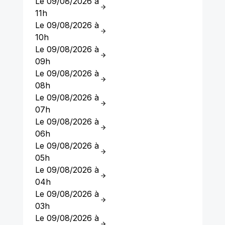
Le 09/08/2026 à
11h
Le 09/08/2026 à
10h
Le 09/08/2026 à
09h
Le 09/08/2026 à
08h
Le 09/08/2026 à
07h
Le 09/08/2026 à
06h
Le 09/08/2026 à
05h
Le 09/08/2026 à
04h
Le 09/08/2026 à
03h
Le 09/08/2026 à