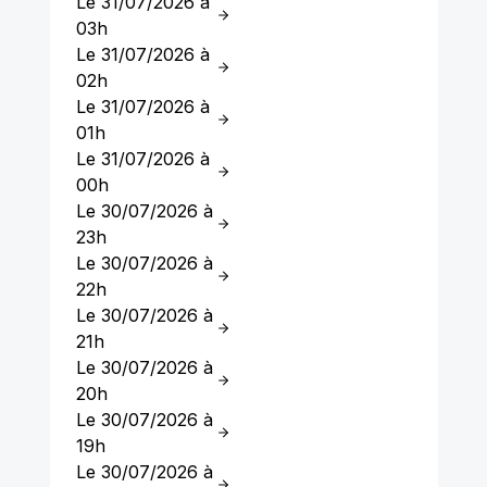
Le 31/07/2026 à
03h
Le 31/07/2026 à
02h
Le 31/07/2026 à
01h
Le 31/07/2026 à
00h
Le 30/07/2026 à
23h
Le 30/07/2026 à
22h
Le 30/07/2026 à
21h
Le 30/07/2026 à
20h
Le 30/07/2026 à
19h
Le 30/07/2026 à