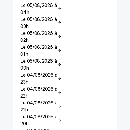
Le 05/08/2026 à
04h
Le 05/08/2026 à
03h
Le 05/08/2026 à
02h
Le 05/08/2026 à
01h
Le 05/08/2026 à
00h
Le 04/08/2026 à
23h
Le 04/08/2026 à
22h
Le 04/08/2026 à
21h
Le 04/08/2026 à
20h