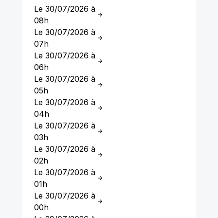
Le 30/07/2026 à
08h
Le 30/07/2026 à
07h
Le 30/07/2026 à
06h
Le 30/07/2026 à
05h
Le 30/07/2026 à
04h
Le 30/07/2026 à
03h
Le 30/07/2026 à
02h
Le 30/07/2026 à
01h
Le 30/07/2026 à
00h