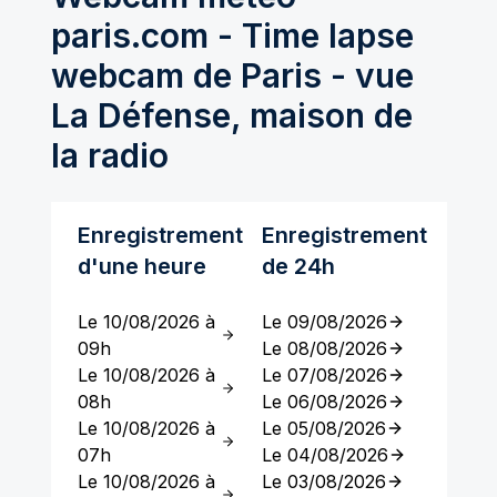
paris.com - Time lapse
webcam de Paris - vue
La Défense, maison de
la radio
Enregistrement
Enregistrement
d'une heure
de 24h
Le 10/08/2026 à
Le 09/08/2026
09h
Le 08/08/2026
Le 10/08/2026 à
Le 07/08/2026
08h
Le 06/08/2026
Le 10/08/2026 à
Le 05/08/2026
07h
Le 04/08/2026
Le 10/08/2026 à
Le 03/08/2026