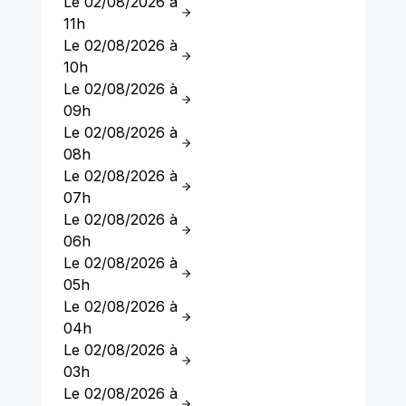
Le 02/08/2026 à
11h
Le 02/08/2026 à
10h
Le 02/08/2026 à
09h
Le 02/08/2026 à
08h
Le 02/08/2026 à
07h
Le 02/08/2026 à
06h
Le 02/08/2026 à
05h
Le 02/08/2026 à
04h
Le 02/08/2026 à
03h
Le 02/08/2026 à