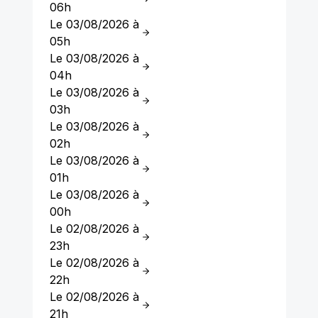
06h
Le 03/08/2026 à
05h
Le 03/08/2026 à
04h
Le 03/08/2026 à
03h
Le 03/08/2026 à
02h
Le 03/08/2026 à
01h
Le 03/08/2026 à
00h
Le 02/08/2026 à
23h
Le 02/08/2026 à
22h
Le 02/08/2026 à
21h