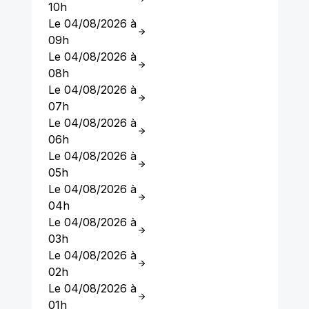
10h
Le 04/08/2026 à
09h
Le 04/08/2026 à
08h
Le 04/08/2026 à
07h
Le 04/08/2026 à
06h
Le 04/08/2026 à
05h
Le 04/08/2026 à
04h
Le 04/08/2026 à
03h
Le 04/08/2026 à
02h
Le 04/08/2026 à
01h