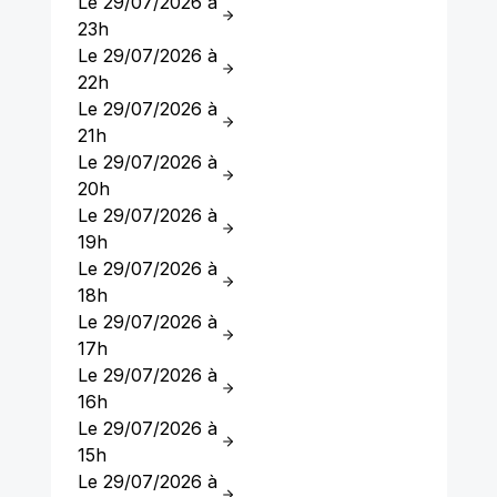
Le 29/07/2026 à
23h
Le 29/07/2026 à
22h
Le 29/07/2026 à
21h
Le 29/07/2026 à
20h
Le 29/07/2026 à
19h
Le 29/07/2026 à
18h
Le 29/07/2026 à
17h
Le 29/07/2026 à
16h
Le 29/07/2026 à
15h
Le 29/07/2026 à