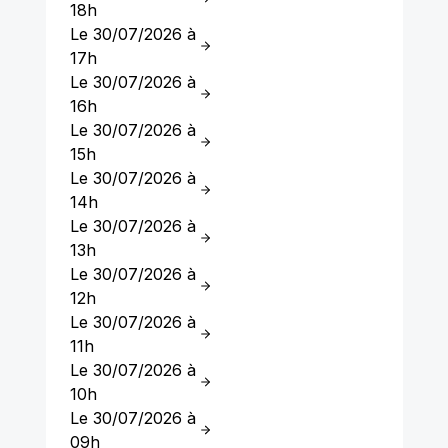
18h
Le 30/07/2026 à
17h
Le 30/07/2026 à
16h
Le 30/07/2026 à
15h
Le 30/07/2026 à
14h
Le 30/07/2026 à
13h
Le 30/07/2026 à
12h
Le 30/07/2026 à
11h
Le 30/07/2026 à
10h
Le 30/07/2026 à
09h