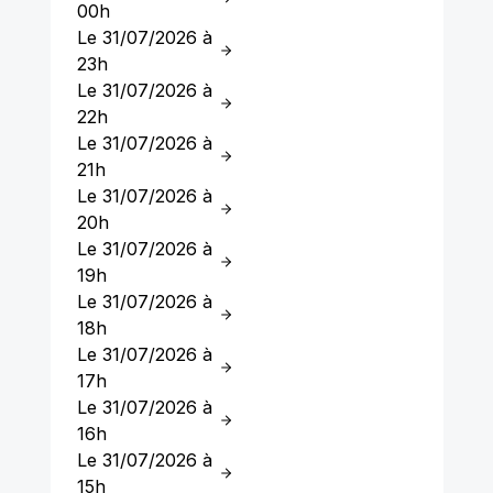
00h
Le 31/07/2026 à
23h
Le 31/07/2026 à
22h
Le 31/07/2026 à
21h
Le 31/07/2026 à
20h
Le 31/07/2026 à
19h
Le 31/07/2026 à
18h
Le 31/07/2026 à
17h
Le 31/07/2026 à
16h
Le 31/07/2026 à
15h