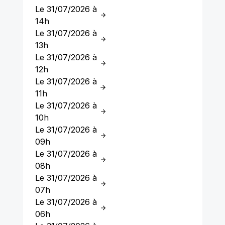
Le 31/07/2026 à
14h
Le 31/07/2026 à
13h
Le 31/07/2026 à
12h
Le 31/07/2026 à
11h
Le 31/07/2026 à
10h
Le 31/07/2026 à
09h
Le 31/07/2026 à
08h
Le 31/07/2026 à
07h
Le 31/07/2026 à
06h