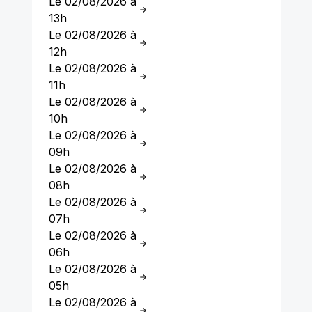
Le 02/08/2026 à
13h
Le 02/08/2026 à
12h
Le 02/08/2026 à
11h
Le 02/08/2026 à
10h
Le 02/08/2026 à
09h
Le 02/08/2026 à
08h
Le 02/08/2026 à
07h
Le 02/08/2026 à
06h
Le 02/08/2026 à
05h
Le 02/08/2026 à