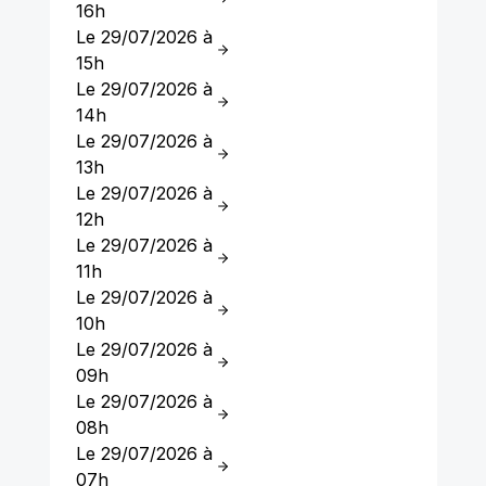
16h
Le 29/07/2026 à
15h
Le 29/07/2026 à
14h
Le 29/07/2026 à
13h
Le 29/07/2026 à
12h
Le 29/07/2026 à
11h
Le 29/07/2026 à
10h
Le 29/07/2026 à
09h
Le 29/07/2026 à
08h
Le 29/07/2026 à
07h