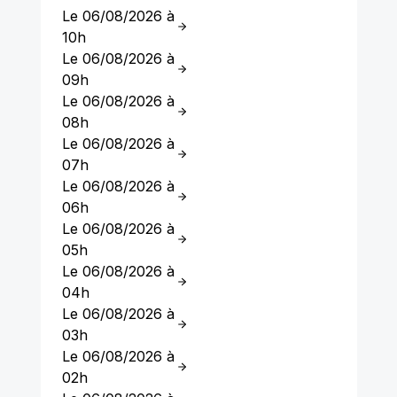
Le 06/08/2026 à
10h
Le 06/08/2026 à
09h
Le 06/08/2026 à
08h
Le 06/08/2026 à
07h
Le 06/08/2026 à
06h
Le 06/08/2026 à
05h
Le 06/08/2026 à
04h
Le 06/08/2026 à
03h
Le 06/08/2026 à
02h