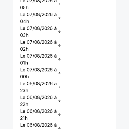
Le 07/08/2026 à
05h
Le 07/08/2026 à
04h
Le 07/08/2026 à
03h
Le 07/08/2026 à
02h
Le 07/08/2026 à
01h
Le 07/08/2026 à
00h
Le 06/08/2026 à
23h
Le 06/08/2026 à
22h
Le 06/08/2026 à
21h
Le 06/08/2026 à