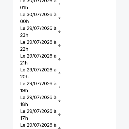
Le 30/07/2026 à
01h
Le 30/07/2026 à
00h
Le 29/07/2026 à
23h
Le 29/07/2026 à
22h
Le 29/07/2026 à
21h
Le 29/07/2026 à
20h
Le 29/07/2026 à
19h
Le 29/07/2026 à
18h
Le 29/07/2026 à
17h
Le 29/07/2026 à