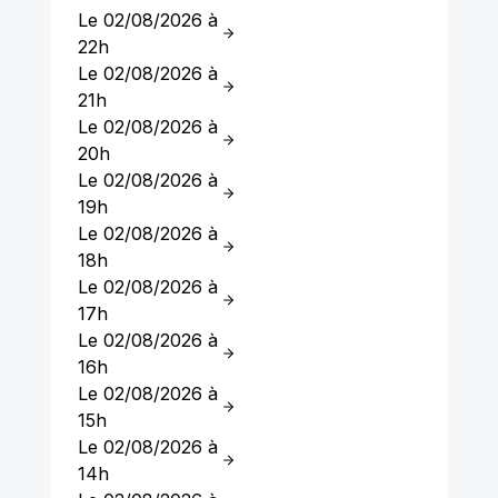
Le 02/08/2026 à
22h
Le 02/08/2026 à
21h
Le 02/08/2026 à
20h
Le 02/08/2026 à
19h
Le 02/08/2026 à
18h
Le 02/08/2026 à
17h
Le 02/08/2026 à
16h
Le 02/08/2026 à
15h
Le 02/08/2026 à
14h