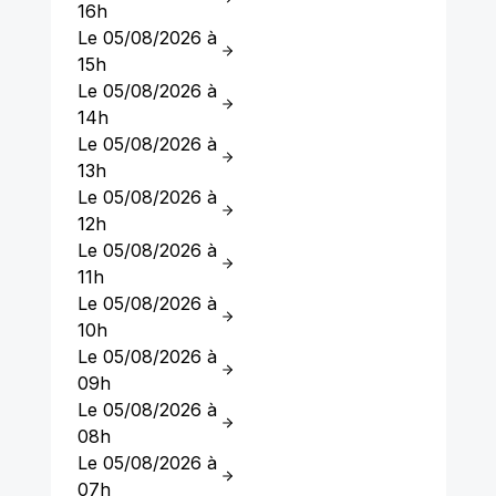
16h
Le 05/08/2026 à
15h
Le 05/08/2026 à
14h
Le 05/08/2026 à
13h
Le 05/08/2026 à
12h
Le 05/08/2026 à
11h
Le 05/08/2026 à
10h
Le 05/08/2026 à
09h
Le 05/08/2026 à
08h
Le 05/08/2026 à
07h