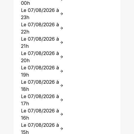
00h
Le 07/08/2026 à
23h
Le 07/08/2026 à
22h
Le 07/08/2026 à
21h
Le 07/08/2026 à
20h
Le 07/08/2026 à
19h
Le 07/08/2026 à
18h
Le 07/08/2026 à
17h
Le 07/08/2026 à
16h
Le 07/08/2026 à
15h