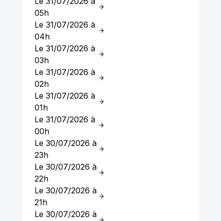
Le 31/07/2026 à
05h
Le 31/07/2026 à
04h
Le 31/07/2026 à
03h
Le 31/07/2026 à
02h
Le 31/07/2026 à
01h
Le 31/07/2026 à
00h
Le 30/07/2026 à
23h
Le 30/07/2026 à
22h
Le 30/07/2026 à
21h
Le 30/07/2026 à