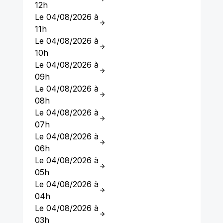
12h
Le 04/08/2026 à
11h
Le 04/08/2026 à
10h
Le 04/08/2026 à
09h
Le 04/08/2026 à
08h
Le 04/08/2026 à
07h
Le 04/08/2026 à
06h
Le 04/08/2026 à
05h
Le 04/08/2026 à
04h
Le 04/08/2026 à
03h