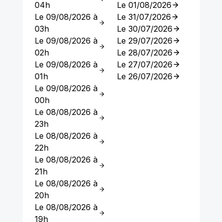
04h
Le 01/08/2026
Le 09/08/2026 à
Le 31/07/2026
03h
Le 30/07/2026
Le 09/08/2026 à
Le 29/07/2026
02h
Le 28/07/2026
Le 09/08/2026 à
Le 27/07/2026
01h
Le 26/07/2026
Le 09/08/2026 à
00h
Le 08/08/2026 à
23h
Le 08/08/2026 à
22h
Le 08/08/2026 à
21h
Le 08/08/2026 à
20h
Le 08/08/2026 à
19h