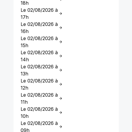
18h
Le 02/08/2026 à
17h
Le 02/08/2026 à
16h
Le 02/08/2026 à
15h
Le 02/08/2026 à
14h
Le 02/08/2026 à
13h
Le 02/08/2026 à
12h
Le 02/08/2026 à
11h
Le 02/08/2026 à
10h
Le 02/08/2026 à
09h