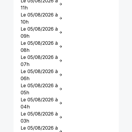
Le 05/08/2026 à
11h
Le 05/08/2026 à
10h
Le 05/08/2026 à
09h
Le 05/08/2026 à
08h
Le 05/08/2026 à
07h
Le 05/08/2026 à
06h
Le 05/08/2026 à
05h
Le 05/08/2026 à
04h
Le 05/08/2026 à
03h
Le 05/08/2026 à