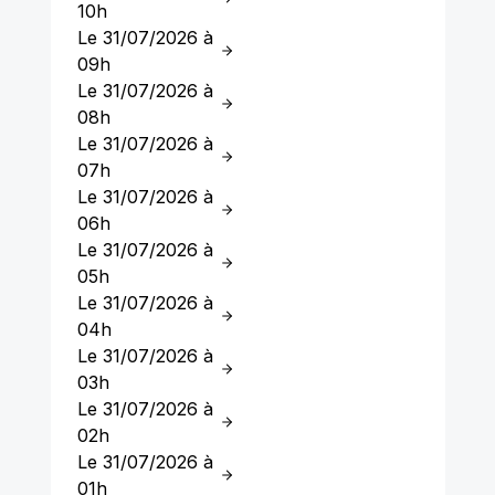
10h
Le 31/07/2026 à
09h
Le 31/07/2026 à
08h
Le 31/07/2026 à
07h
Le 31/07/2026 à
06h
Le 31/07/2026 à
05h
Le 31/07/2026 à
04h
Le 31/07/2026 à
03h
Le 31/07/2026 à
02h
Le 31/07/2026 à
01h