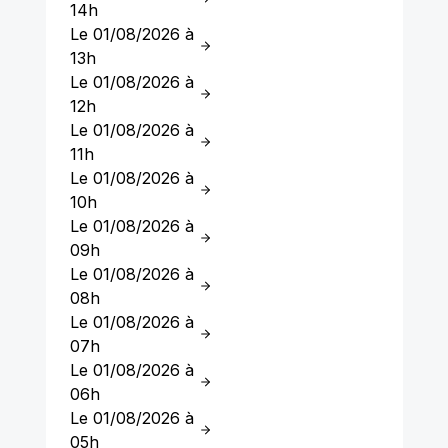
14h
Le 01/08/2026 à
13h
Le 01/08/2026 à
12h
Le 01/08/2026 à
11h
Le 01/08/2026 à
10h
Le 01/08/2026 à
09h
Le 01/08/2026 à
08h
Le 01/08/2026 à
07h
Le 01/08/2026 à
06h
Le 01/08/2026 à
05h