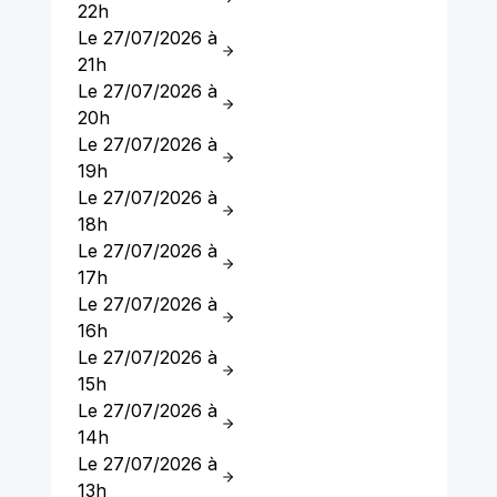
22h
Le 27/07/2026 à
21h
Le 27/07/2026 à
20h
Le 27/07/2026 à
19h
Le 27/07/2026 à
18h
Le 27/07/2026 à
17h
Le 27/07/2026 à
16h
Le 27/07/2026 à
15h
Le 27/07/2026 à
14h
Le 27/07/2026 à
13h