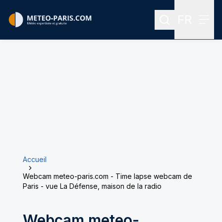
FR
Rechercher
Menu
Menu des
Accueil
Webcam meteo-paris.com - Time lapse webcam de
Paris - vue La Défense, maison de la radio
Webcam meteo-