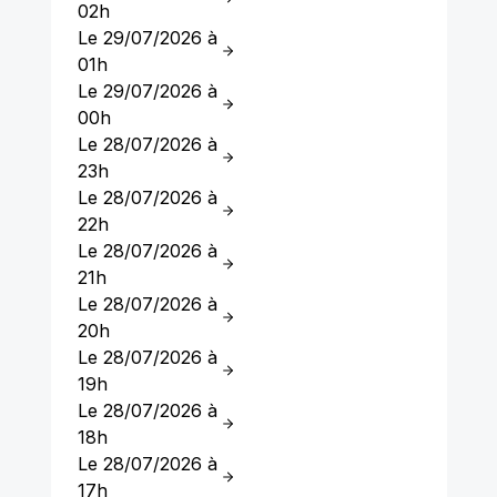
02h
Le 29/07/2026 à
01h
Le 29/07/2026 à
00h
Le 28/07/2026 à
23h
Le 28/07/2026 à
22h
Le 28/07/2026 à
21h
Le 28/07/2026 à
20h
Le 28/07/2026 à
19h
Le 28/07/2026 à
18h
Le 28/07/2026 à
17h