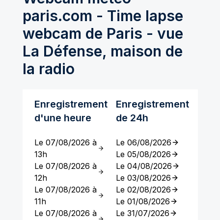
paris.com - Time lapse
webcam de Paris - vue
La Défense, maison de
la radio
Enregistrement
Enregistrement
d'une heure
de 24h
Le 07/08/2026 à
Le 06/08/2026
13h
Le 05/08/2026
Le 07/08/2026 à
Le 04/08/2026
12h
Le 03/08/2026
Le 07/08/2026 à
Le 02/08/2026
11h
Le 01/08/2026
Le 07/08/2026 à
Le 31/07/2026