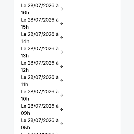
Le 28/07/2026 à
16h
Le 28/07/2026 à
15h
Le 28/07/2026 à
14h
Le 28/07/2026 à
13h
Le 28/07/2026 à
12h
Le 28/07/2026 à
11h
Le 28/07/2026 à
10h
Le 28/07/2026 à
09h
Le 28/07/2026 à
08h