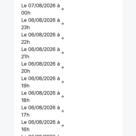
Le 07/08/2026 à
00h
Le 06/08/2026 à
23h
Le 06/08/2026 à
22h
Le 06/08/2026 à
21h
Le 06/08/2026 à
20h
Le 06/08/2026 à
19h
Le 06/08/2026 à
18h
Le 06/08/2026 à
17h
Le 06/08/2026 à
16h