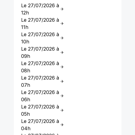
Le 27/07/2026 à
12h
Le 27/07/2026 à
11h
Le 27/07/2026 à
10h
Le 27/07/2026 à
09h
Le 27/07/2026 à
08h
Le 27/07/2026 à
07h
Le 27/07/2026 à
06h
Le 27/07/2026 à
05h
Le 27/07/2026 à
04h