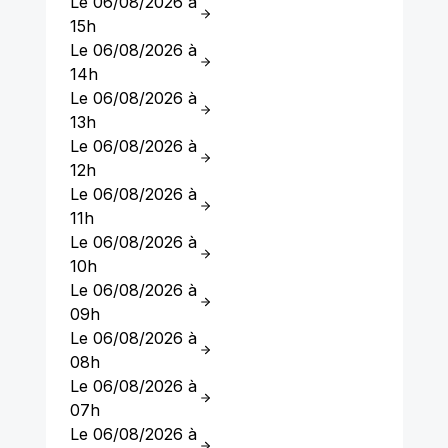
Le 06/08/2026 à
15h
Le 06/08/2026 à
14h
Le 06/08/2026 à
13h
Le 06/08/2026 à
12h
Le 06/08/2026 à
11h
Le 06/08/2026 à
10h
Le 06/08/2026 à
09h
Le 06/08/2026 à
08h
Le 06/08/2026 à
07h
Le 06/08/2026 à