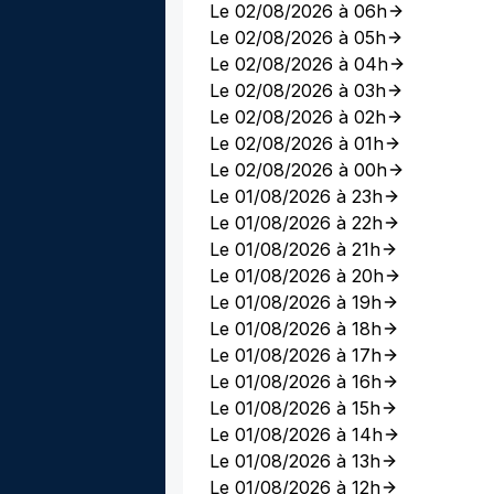
Le 02/08/2026 à 06h
Le 02/08/2026 à 05h
Le 02/08/2026 à 04h
Le 02/08/2026 à 03h
Le 02/08/2026 à 02h
Le 02/08/2026 à 01h
Le 02/08/2026 à 00h
Le 01/08/2026 à 23h
Le 01/08/2026 à 22h
Le 01/08/2026 à 21h
Le 01/08/2026 à 20h
Le 01/08/2026 à 19h
Le 01/08/2026 à 18h
Le 01/08/2026 à 17h
Le 01/08/2026 à 16h
Le 01/08/2026 à 15h
Le 01/08/2026 à 14h
Le 01/08/2026 à 13h
Le 01/08/2026 à 12h