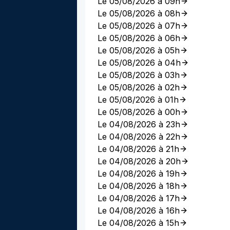
Le 05/08/2026 à 09h
Le 05/08/2026 à 08h
Le 05/08/2026 à 07h
Le 05/08/2026 à 06h
Le 05/08/2026 à 05h
Le 05/08/2026 à 04h
Le 05/08/2026 à 03h
Le 05/08/2026 à 02h
Le 05/08/2026 à 01h
Le 05/08/2026 à 00h
Le 04/08/2026 à 23h
Le 04/08/2026 à 22h
Le 04/08/2026 à 21h
Le 04/08/2026 à 20h
Le 04/08/2026 à 19h
Le 04/08/2026 à 18h
Le 04/08/2026 à 17h
Le 04/08/2026 à 16h
Le 04/08/2026 à 15h