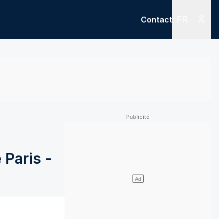
FR
Contact
Menu
Menu des
Paris -