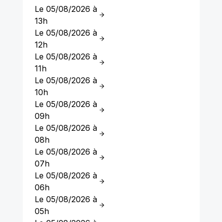
Le 05/08/2026 à
13h
Le 05/08/2026 à
12h
Le 05/08/2026 à
11h
Le 05/08/2026 à
10h
Le 05/08/2026 à
09h
Le 05/08/2026 à
08h
Le 05/08/2026 à
07h
Le 05/08/2026 à
06h
Le 05/08/2026 à
05h