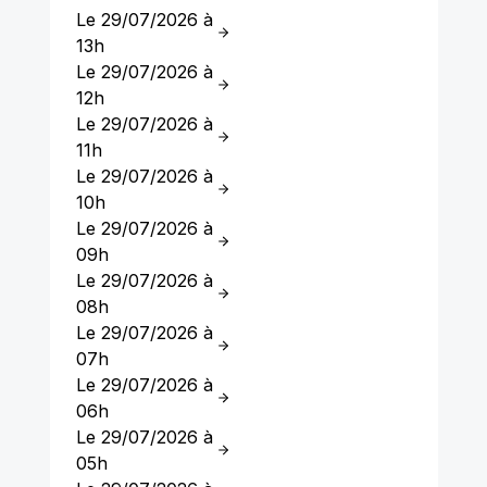
Le 29/07/2026 à
13h
Le 29/07/2026 à
12h
Le 29/07/2026 à
11h
Le 29/07/2026 à
10h
Le 29/07/2026 à
09h
Le 29/07/2026 à
08h
Le 29/07/2026 à
07h
Le 29/07/2026 à
06h
Le 29/07/2026 à
05h