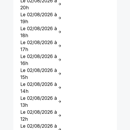
Le 02/08/2026 à
20h
Le 02/08/2026 à
19h
Le 02/08/2026 à
18h
Le 02/08/2026 à
17h
Le 02/08/2026 à
16h
Le 02/08/2026 à
15h
Le 02/08/2026 à
14h
Le 02/08/2026 à
13h
Le 02/08/2026 à
12h
Le 02/08/2026 à