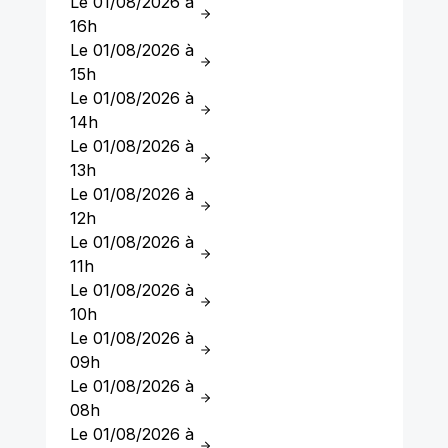
Le 01/08/2026 à
16h
Le 01/08/2026 à
15h
Le 01/08/2026 à
14h
Le 01/08/2026 à
13h
Le 01/08/2026 à
12h
Le 01/08/2026 à
11h
Le 01/08/2026 à
10h
Le 01/08/2026 à
09h
Le 01/08/2026 à
08h
Le 01/08/2026 à