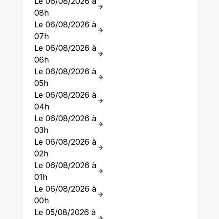
Le 06/08/2026 à
08h
Le 06/08/2026 à
07h
Le 06/08/2026 à
06h
Le 06/08/2026 à
05h
Le 06/08/2026 à
04h
Le 06/08/2026 à
03h
Le 06/08/2026 à
02h
Le 06/08/2026 à
01h
Le 06/08/2026 à
00h
Le 05/08/2026 à