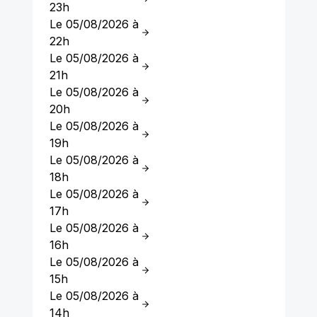
23h
Le 05/08/2026 à
22h
Le 05/08/2026 à
21h
Le 05/08/2026 à
20h
Le 05/08/2026 à
19h
Le 05/08/2026 à
18h
Le 05/08/2026 à
17h
Le 05/08/2026 à
16h
Le 05/08/2026 à
15h
Le 05/08/2026 à
14h