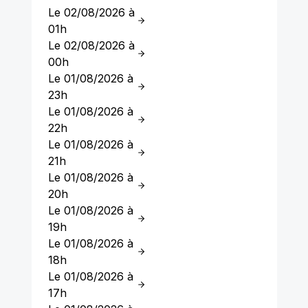
Le 02/08/2026 à
01h
Le 02/08/2026 à
00h
Le 01/08/2026 à
23h
Le 01/08/2026 à
22h
Le 01/08/2026 à
21h
Le 01/08/2026 à
20h
Le 01/08/2026 à
19h
Le 01/08/2026 à
18h
Le 01/08/2026 à
17h