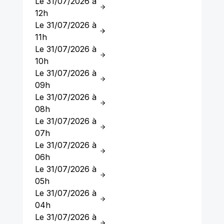
Le 31/07/2026 à
12h
Le 31/07/2026 à
11h
Le 31/07/2026 à
10h
Le 31/07/2026 à
09h
Le 31/07/2026 à
08h
Le 31/07/2026 à
07h
Le 31/07/2026 à
06h
Le 31/07/2026 à
05h
Le 31/07/2026 à
04h
Le 31/07/2026 à