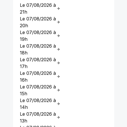
Le 07/08/2026 à
21h
Le 07/08/2026 à
20h
Le 07/08/2026 à
19h
Le 07/08/2026 à
18h
Le 07/08/2026 à
17h
Le 07/08/2026 à
16h
Le 07/08/2026 à
15h
Le 07/08/2026 à
14h
Le 07/08/2026 à
13h