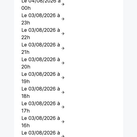
Le 04/08/2026 à
00h
Le 03/08/2026 à
23h
Le 03/08/2026 à
22h
Le 03/08/2026 à
21h
Le 03/08/2026 à
20h
Le 03/08/2026 à
19h
Le 03/08/2026 à
18h
Le 03/08/2026 à
17h
Le 03/08/2026 à
16h
Le 03/08/2026 à