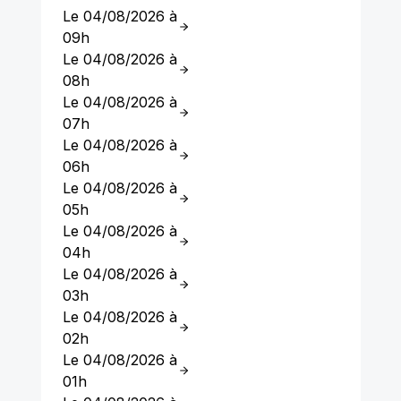
Le 04/08/2026 à
09h
Le 04/08/2026 à
08h
Le 04/08/2026 à
07h
Le 04/08/2026 à
06h
Le 04/08/2026 à
05h
Le 04/08/2026 à
04h
Le 04/08/2026 à
03h
Le 04/08/2026 à
02h
Le 04/08/2026 à
01h