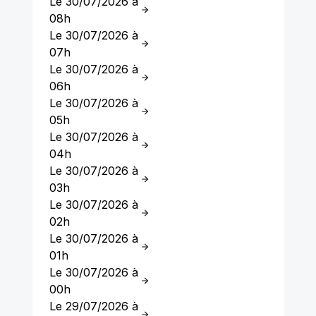
Le 30/07/2026 à
08h
Le 30/07/2026 à
07h
Le 30/07/2026 à
06h
Le 30/07/2026 à
05h
Le 30/07/2026 à
04h
Le 30/07/2026 à
03h
Le 30/07/2026 à
02h
Le 30/07/2026 à
01h
Le 30/07/2026 à
00h
Le 29/07/2026 à