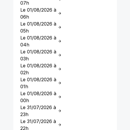
07h
Le 01/08/2026 à
06h
Le 01/08/2026 à
05h
Le 01/08/2026 à
04h
Le 01/08/2026 à
03h
Le 01/08/2026 à
02h
Le 01/08/2026 à
01h
Le 01/08/2026 à
00h
Le 31/07/2026 à
23h
Le 31/07/2026 à
22h