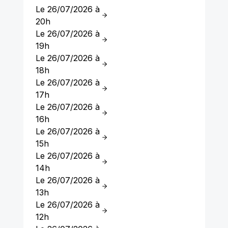
Le 26/07/2026 à
20h
Le 26/07/2026 à
19h
Le 26/07/2026 à
18h
Le 26/07/2026 à
17h
Le 26/07/2026 à
16h
Le 26/07/2026 à
15h
Le 26/07/2026 à
14h
Le 26/07/2026 à
13h
Le 26/07/2026 à
12h