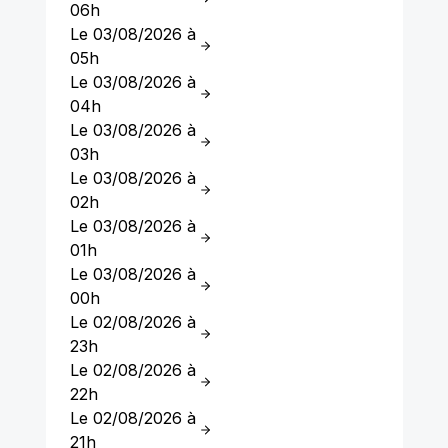
06h
Le 03/08/2026 à
05h
Le 03/08/2026 à
04h
Le 03/08/2026 à
03h
Le 03/08/2026 à
02h
Le 03/08/2026 à
01h
Le 03/08/2026 à
00h
Le 02/08/2026 à
23h
Le 02/08/2026 à
22h
Le 02/08/2026 à
21h