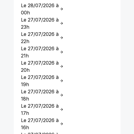
Le 28/07/2026 à
00h
Le 27/07/2026 à
23h
Le 27/07/2026 à
22h
Le 27/07/2026 à
21h
Le 27/07/2026 à
20h
Le 27/07/2026 à
19h
Le 27/07/2026 à
18h
Le 27/07/2026 à
17h
Le 27/07/2026 à
16h