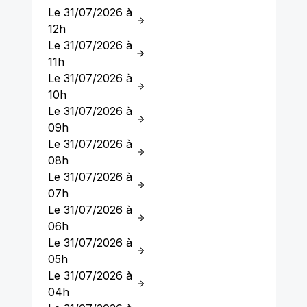
Le 31/07/2026 à
12h
Le 31/07/2026 à
11h
Le 31/07/2026 à
10h
Le 31/07/2026 à
09h
Le 31/07/2026 à
08h
Le 31/07/2026 à
07h
Le 31/07/2026 à
06h
Le 31/07/2026 à
05h
Le 31/07/2026 à
04h