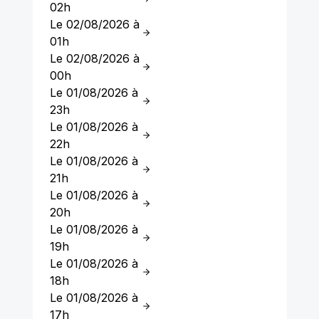
02h
Le 02/08/2026 à
01h
Le 02/08/2026 à
00h
Le 01/08/2026 à
23h
Le 01/08/2026 à
22h
Le 01/08/2026 à
21h
Le 01/08/2026 à
20h
Le 01/08/2026 à
19h
Le 01/08/2026 à
18h
Le 01/08/2026 à
17h