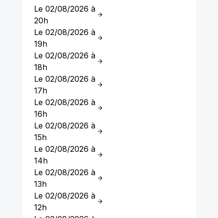
Le 02/08/2026 à
20h
Le 02/08/2026 à
19h
Le 02/08/2026 à
18h
Le 02/08/2026 à
17h
Le 02/08/2026 à
16h
Le 02/08/2026 à
15h
Le 02/08/2026 à
14h
Le 02/08/2026 à
13h
Le 02/08/2026 à
12h