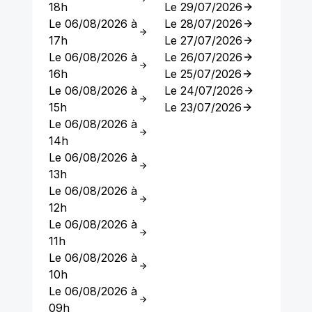
18h
Le 29/07/2026
Le 06/08/2026 à
Le 28/07/2026
17h
Le 27/07/2026
Le 06/08/2026 à
Le 26/07/2026
16h
Le 25/07/2026
Le 06/08/2026 à
Le 24/07/2026
15h
Le 23/07/2026
Le 06/08/2026 à
14h
Le 06/08/2026 à
13h
Le 06/08/2026 à
12h
Le 06/08/2026 à
11h
Le 06/08/2026 à
10h
Le 06/08/2026 à
09h