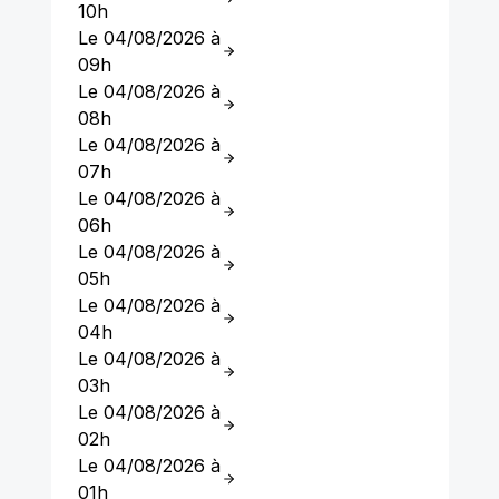
10h
Le 04/08/2026 à
09h
Le 04/08/2026 à
08h
Le 04/08/2026 à
07h
Le 04/08/2026 à
06h
Le 04/08/2026 à
05h
Le 04/08/2026 à
04h
Le 04/08/2026 à
03h
Le 04/08/2026 à
02h
Le 04/08/2026 à
01h