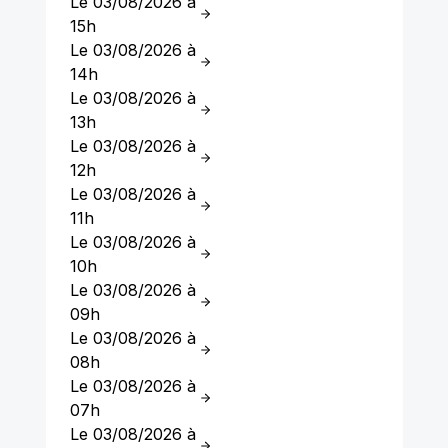
Le 03/08/2026 à
15h
Le 03/08/2026 à
14h
Le 03/08/2026 à
13h
Le 03/08/2026 à
12h
Le 03/08/2026 à
11h
Le 03/08/2026 à
10h
Le 03/08/2026 à
09h
Le 03/08/2026 à
08h
Le 03/08/2026 à
07h
Le 03/08/2026 à