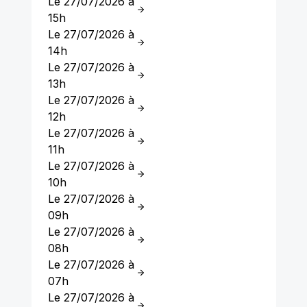
Le 27/07/2026 à
15h
Le 27/07/2026 à
14h
Le 27/07/2026 à
13h
Le 27/07/2026 à
12h
Le 27/07/2026 à
11h
Le 27/07/2026 à
10h
Le 27/07/2026 à
09h
Le 27/07/2026 à
08h
Le 27/07/2026 à
07h
Le 27/07/2026 à