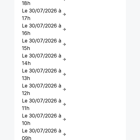
18h
Le 30/07/2026 à
17h
Le 30/07/2026 à
16h
Le 30/07/2026 à
15h
Le 30/07/2026 à
14h
Le 30/07/2026 à
13h
Le 30/07/2026 à
12h
Le 30/07/2026 à
11h
Le 30/07/2026 à
10h
Le 30/07/2026 à
09h