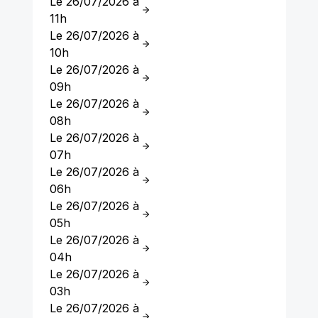
Le 26/07/2026 à
11h
Le 26/07/2026 à
10h
Le 26/07/2026 à
09h
Le 26/07/2026 à
08h
Le 26/07/2026 à
07h
Le 26/07/2026 à
06h
Le 26/07/2026 à
05h
Le 26/07/2026 à
04h
Le 26/07/2026 à
03h
Le 26/07/2026 à