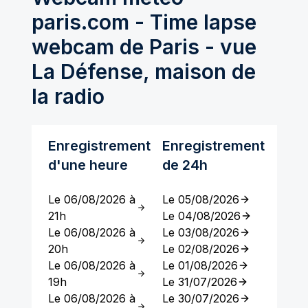
paris.com - Time lapse
webcam de Paris - vue
La Défense, maison de
la radio
Enregistrement
Enregistrement
d'une heure
de 24h
Le 06/08/2026 à
Le 05/08/2026
21h
Le 04/08/2026
Le 06/08/2026 à
Le 03/08/2026
20h
Le 02/08/2026
Le 06/08/2026 à
Le 01/08/2026
19h
Le 31/07/2026
Le 06/08/2026 à
Le 30/07/2026