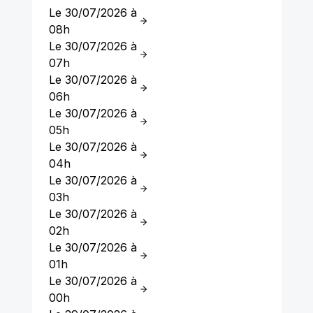
Le 30/07/2026 à
08h
Le 30/07/2026 à
07h
Le 30/07/2026 à
06h
Le 30/07/2026 à
05h
Le 30/07/2026 à
04h
Le 30/07/2026 à
03h
Le 30/07/2026 à
02h
Le 30/07/2026 à
01h
Le 30/07/2026 à
00h