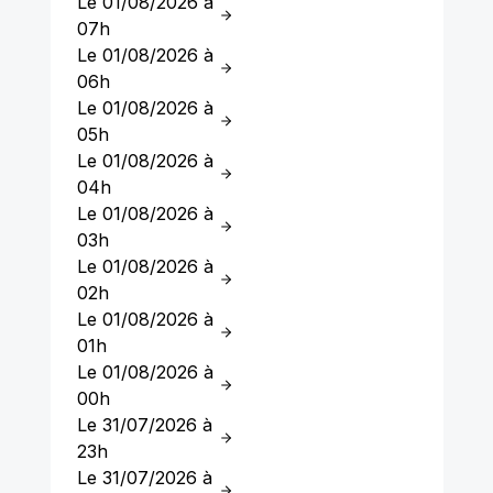
Le 01/08/2026 à
07h
Le 01/08/2026 à
06h
Le 01/08/2026 à
05h
Le 01/08/2026 à
04h
Le 01/08/2026 à
03h
Le 01/08/2026 à
02h
Le 01/08/2026 à
01h
Le 01/08/2026 à
00h
Le 31/07/2026 à
23h
Le 31/07/2026 à