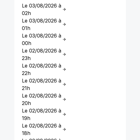
Le 03/08/2026 à
02h
Le 03/08/2026 à
01h
Le 03/08/2026 à
00h
Le 02/08/2026 à
23h
Le 02/08/2026 à
22h
Le 02/08/2026 à
21h
Le 02/08/2026 à
20h
Le 02/08/2026 à
19h
Le 02/08/2026 à
18h