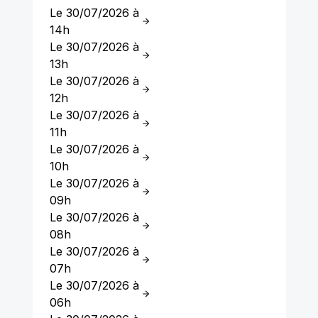
Le 30/07/2026 à
14h
Le 30/07/2026 à
13h
Le 30/07/2026 à
12h
Le 30/07/2026 à
11h
Le 30/07/2026 à
10h
Le 30/07/2026 à
09h
Le 30/07/2026 à
08h
Le 30/07/2026 à
07h
Le 30/07/2026 à
06h