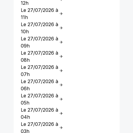
12h
Le 27/07/2026 à
11h
Le 27/07/2026 à
10h
Le 27/07/2026 à
09h
Le 27/07/2026 à
08h
Le 27/07/2026 à
07h
Le 27/07/2026 à
06h
Le 27/07/2026 à
05h
Le 27/07/2026 à
04h
Le 27/07/2026 à
03h