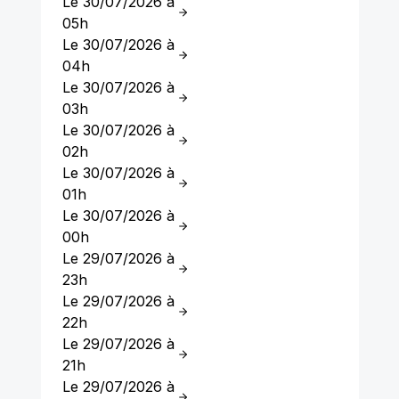
Le 30/07/2026 à
05h
Le 30/07/2026 à
04h
Le 30/07/2026 à
03h
Le 30/07/2026 à
02h
Le 30/07/2026 à
01h
Le 30/07/2026 à
00h
Le 29/07/2026 à
23h
Le 29/07/2026 à
22h
Le 29/07/2026 à
21h
Le 29/07/2026 à