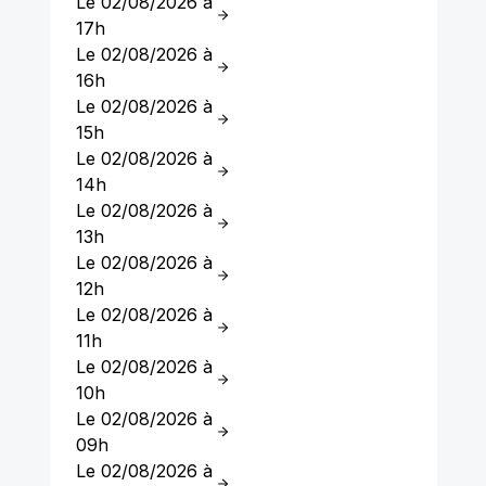
Le 02/08/2026 à
17h
Le 02/08/2026 à
16h
Le 02/08/2026 à
15h
Le 02/08/2026 à
14h
Le 02/08/2026 à
13h
Le 02/08/2026 à
12h
Le 02/08/2026 à
11h
Le 02/08/2026 à
10h
Le 02/08/2026 à
09h
Le 02/08/2026 à