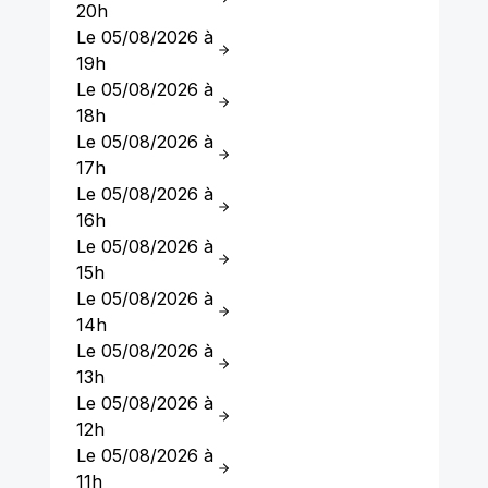
20h
Le 05/08/2026 à
19h
Le 05/08/2026 à
18h
Le 05/08/2026 à
17h
Le 05/08/2026 à
16h
Le 05/08/2026 à
15h
Le 05/08/2026 à
14h
Le 05/08/2026 à
13h
Le 05/08/2026 à
12h
Le 05/08/2026 à
11h