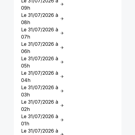
Le 31/07/2026 à
09h
Le 31/07/2026 à
08h
Le 31/07/2026 à
07h
Le 31/07/2026 à
06h
Le 31/07/2026 à
05h
Le 31/07/2026 à
04h
Le 31/07/2026 à
03h
Le 31/07/2026 à
02h
Le 31/07/2026 à
01h
Le 31/07/2026 à