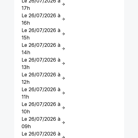
Le 26/07/2026 à
17h
Le 26/07/2026 à
16h
Le 26/07/2026 à
15h
Le 26/07/2026 à
14h
Le 26/07/2026 à
13h
Le 26/07/2026 à
12h
Le 26/07/2026 à
11h
Le 26/07/2026 à
10h
Le 26/07/2026 à
09h
Le 26/07/2026 à