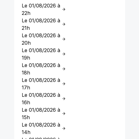
Le 01/08/2026 à
22h
Le 01/08/2026 à
21h
Le 01/08/2026 à
20h
Le 01/08/2026 à
19h
Le 01/08/2026 à
18h
Le 01/08/2026 à
17h
Le 01/08/2026 à
16h
Le 01/08/2026 à
15h
Le 01/08/2026 à
14h