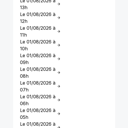
Le 01/08/2026 à
13h
Le 01/08/2026 à
12h
Le 01/08/2026 à
11h
Le 01/08/2026 à
10h
Le 01/08/2026 à
09h
Le 01/08/2026 à
08h
Le 01/08/2026 à
07h
Le 01/08/2026 à
06h
Le 01/08/2026 à
05h
Le 01/08/2026 à