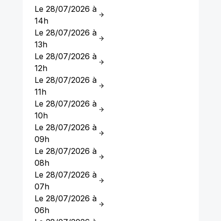
Le 28/07/2026 à
14h
Le 28/07/2026 à
13h
Le 28/07/2026 à
12h
Le 28/07/2026 à
11h
Le 28/07/2026 à
10h
Le 28/07/2026 à
09h
Le 28/07/2026 à
08h
Le 28/07/2026 à
07h
Le 28/07/2026 à
06h