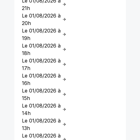
Le 01/08/2026 à
21h
Le 01/08/2026 à
20h
Le 01/08/2026 à
19h
Le 01/08/2026 à
18h
Le 01/08/2026 à
17h
Le 01/08/2026 à
16h
Le 01/08/2026 à
15h
Le 01/08/2026 à
14h
Le 01/08/2026 à
13h
Le 01/08/2026 à