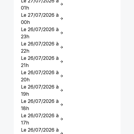
Le 27/07/2026 à
01h
Le 27/07/2026 à
00h
Le 26/07/2026 à
23h
Le 26/07/2026 à
22h
Le 26/07/2026 à
21h
Le 26/07/2026 à
20h
Le 26/07/2026 à
19h
Le 26/07/2026 à
18h
Le 26/07/2026 à
17h
Le 26/07/2026 à