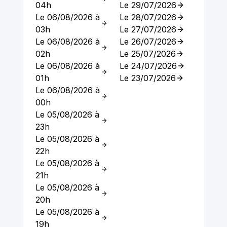
04h
Le 29/07/2026
Le 06/08/2026 à
Le 28/07/2026
03h
Le 27/07/2026
Le 06/08/2026 à
Le 26/07/2026
02h
Le 25/07/2026
Le 06/08/2026 à
Le 24/07/2026
01h
Le 23/07/2026
Le 06/08/2026 à
00h
Le 05/08/2026 à
23h
Le 05/08/2026 à
22h
Le 05/08/2026 à
21h
Le 05/08/2026 à
20h
Le 05/08/2026 à
19h