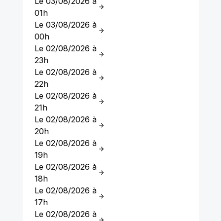
Le 03/08/2026 à
01h
Le 03/08/2026 à
00h
Le 02/08/2026 à
23h
Le 02/08/2026 à
22h
Le 02/08/2026 à
21h
Le 02/08/2026 à
20h
Le 02/08/2026 à
19h
Le 02/08/2026 à
18h
Le 02/08/2026 à
17h
Le 02/08/2026 à