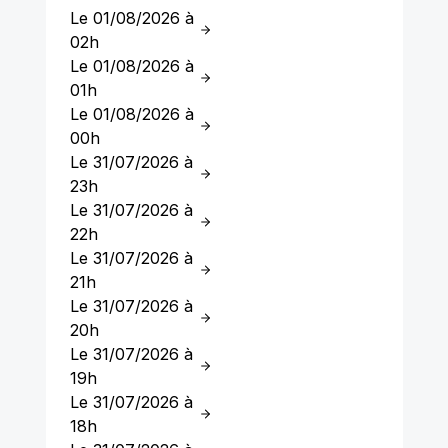
Le 01/08/2026 à
02h
Le 01/08/2026 à
01h
Le 01/08/2026 à
00h
Le 31/07/2026 à
23h
Le 31/07/2026 à
22h
Le 31/07/2026 à
21h
Le 31/07/2026 à
20h
Le 31/07/2026 à
19h
Le 31/07/2026 à
18h