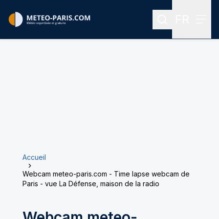
FR
Rechercher
Menu
Menu des
Accueil
Webcam meteo-paris.com - Time lapse webcam de
Paris - vue La Défense, maison de la radio
Webcam meteo-