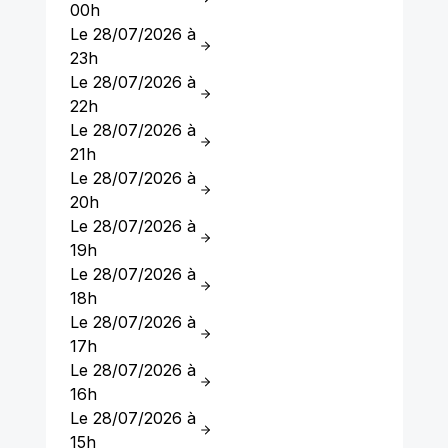
00h
Le 28/07/2026 à
23h
Le 28/07/2026 à
22h
Le 28/07/2026 à
21h
Le 28/07/2026 à
20h
Le 28/07/2026 à
19h
Le 28/07/2026 à
18h
Le 28/07/2026 à
17h
Le 28/07/2026 à
16h
Le 28/07/2026 à
15h