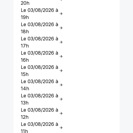
20h
Le 03/08/2026 à
19h
Le 03/08/2026 à
18h
Le 03/08/2026 à
17h
Le 03/08/2026 à
16h
Le 03/08/2026 à
15h
Le 03/08/2026 à
14h
Le 03/08/2026 à
13h
Le 03/08/2026 à
12h
Le 03/08/2026 à
11h