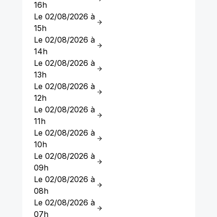
16h
Le 02/08/2026 à
15h
Le 02/08/2026 à
14h
Le 02/08/2026 à
13h
Le 02/08/2026 à
12h
Le 02/08/2026 à
11h
Le 02/08/2026 à
10h
Le 02/08/2026 à
09h
Le 02/08/2026 à
08h
Le 02/08/2026 à
07h