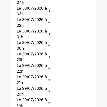
04h
Le 30/07/2026 à
03h
Le 30/07/2026 à
02h
Le 30/07/2026 à
01h
Le 30/07/2026 à
00h
Le 29/07/2026 à
23h
Le 29/07/2026 à
22h
Le 29/07/2026 à
21h
Le 29/07/2026 à
20h
Le 29/07/2026 à
19h