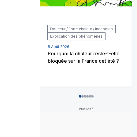
Douceur / Forte chaleur / Incendies
Explication des phénomènes
8 Août 2026
Pourquoi la chaleur reste-t-elle
bloquée sur la France cet été ?
0
1
2
3
4
5