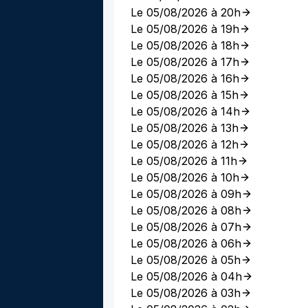
Le 05/08/2026 à 20h
Le 05/08/2026 à 19h
Le 05/08/2026 à 18h
Le 05/08/2026 à 17h
Le 05/08/2026 à 16h
Le 05/08/2026 à 15h
Le 05/08/2026 à 14h
Le 05/08/2026 à 13h
Le 05/08/2026 à 12h
Le 05/08/2026 à 11h
Le 05/08/2026 à 10h
Le 05/08/2026 à 09h
Le 05/08/2026 à 08h
Le 05/08/2026 à 07h
Le 05/08/2026 à 06h
Le 05/08/2026 à 05h
Le 05/08/2026 à 04h
Le 05/08/2026 à 03h