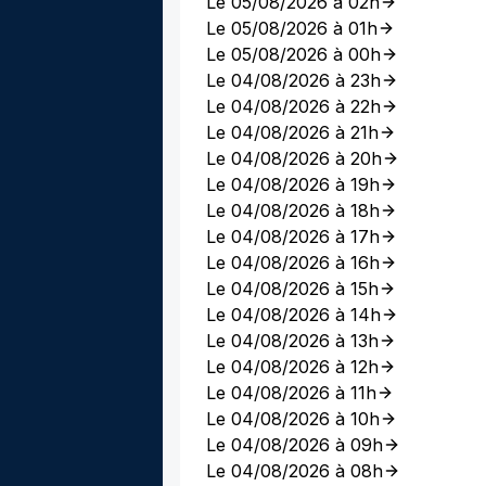
Le 05/08/2026 à 02h
Le 05/08/2026 à 01h
Le 05/08/2026 à 00h
Le 04/08/2026 à 23h
Le 04/08/2026 à 22h
Le 04/08/2026 à 21h
Le 04/08/2026 à 20h
Le 04/08/2026 à 19h
Le 04/08/2026 à 18h
Le 04/08/2026 à 17h
Le 04/08/2026 à 16h
Le 04/08/2026 à 15h
Le 04/08/2026 à 14h
Le 04/08/2026 à 13h
Le 04/08/2026 à 12h
Le 04/08/2026 à 11h
Le 04/08/2026 à 10h
Le 04/08/2026 à 09h
Le 04/08/2026 à 08h