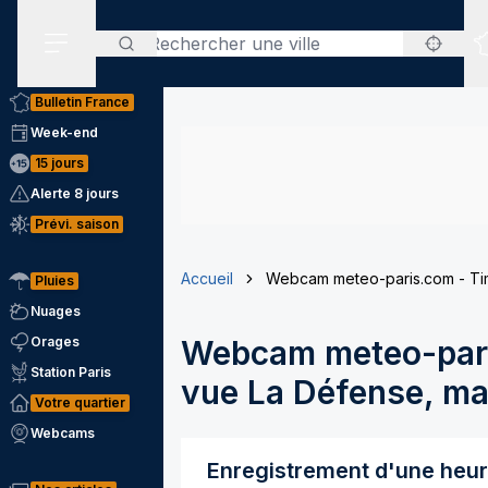
Rechercher
Menu secondaire
Bulletin France
Week-end
15 jours
Alerte 8 jours
Prévi. saison
Accueil
Webcam meteo-paris.com - Tim
Pluies
Nuages
Orages
Webcam meteo-pari
Station Paris
vue La Défense, mai
Votre quartier
Webcams
Enregistrement d'une heu