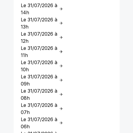
Le 31/07/2026 à
14h
Le 31/07/2026 à
13h
Le 31/07/2026 à
12h
Le 31/07/2026 à
11h
Le 31/07/2026 à
10h
Le 31/07/2026 à
09h
Le 31/07/2026 à
08h
Le 31/07/2026 à
07h
Le 31/07/2026 à
06h