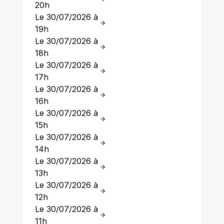
20h
Le 30/07/2026 à
19h
Le 30/07/2026 à
18h
Le 30/07/2026 à
17h
Le 30/07/2026 à
16h
Le 30/07/2026 à
15h
Le 30/07/2026 à
14h
Le 30/07/2026 à
13h
Le 30/07/2026 à
12h
Le 30/07/2026 à
11h