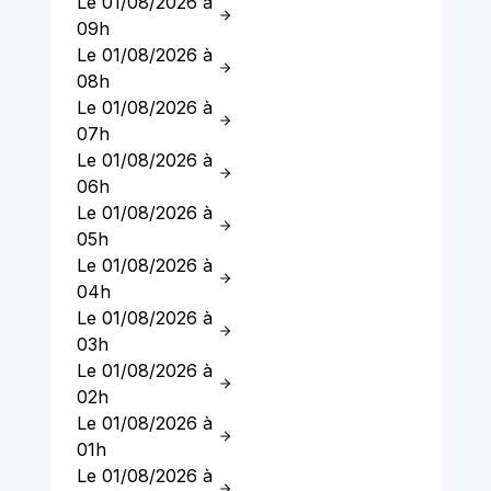
Le 01/08/2026 à
09h
Le 01/08/2026 à
08h
Le 01/08/2026 à
07h
Le 01/08/2026 à
06h
Le 01/08/2026 à
05h
Le 01/08/2026 à
04h
Le 01/08/2026 à
03h
Le 01/08/2026 à
02h
Le 01/08/2026 à
01h
Le 01/08/2026 à