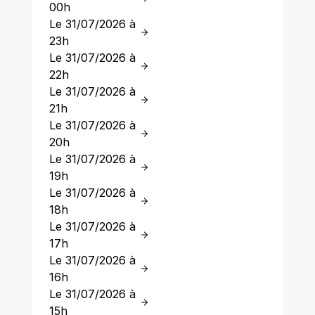
00h
Le 31/07/2026 à
23h
Le 31/07/2026 à
22h
Le 31/07/2026 à
21h
Le 31/07/2026 à
20h
Le 31/07/2026 à
19h
Le 31/07/2026 à
18h
Le 31/07/2026 à
17h
Le 31/07/2026 à
16h
Le 31/07/2026 à
15h