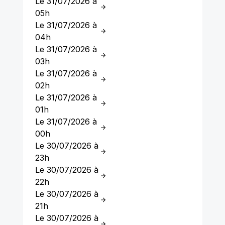
Le 31/07/2026 à
05h
Le 31/07/2026 à
04h
Le 31/07/2026 à
03h
Le 31/07/2026 à
02h
Le 31/07/2026 à
01h
Le 31/07/2026 à
00h
Le 30/07/2026 à
23h
Le 30/07/2026 à
22h
Le 30/07/2026 à
21h
Le 30/07/2026 à