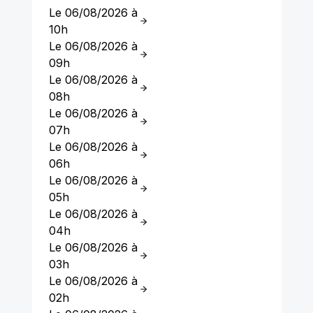
Le 06/08/2026 à
10h
Le 06/08/2026 à
09h
Le 06/08/2026 à
08h
Le 06/08/2026 à
07h
Le 06/08/2026 à
06h
Le 06/08/2026 à
05h
Le 06/08/2026 à
04h
Le 06/08/2026 à
03h
Le 06/08/2026 à
02h