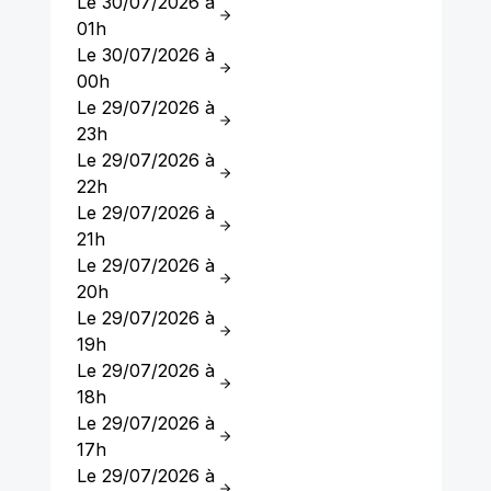
Le 30/07/2026 à
01h
Le 30/07/2026 à
00h
Le 29/07/2026 à
23h
Le 29/07/2026 à
22h
Le 29/07/2026 à
21h
Le 29/07/2026 à
20h
Le 29/07/2026 à
19h
Le 29/07/2026 à
18h
Le 29/07/2026 à
17h
Le 29/07/2026 à