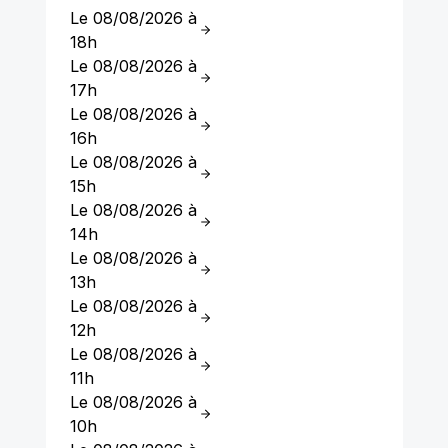
Le 08/08/2026 à
18h
Le 08/08/2026 à
17h
Le 08/08/2026 à
16h
Le 08/08/2026 à
15h
Le 08/08/2026 à
14h
Le 08/08/2026 à
13h
Le 08/08/2026 à
12h
Le 08/08/2026 à
11h
Le 08/08/2026 à
10h