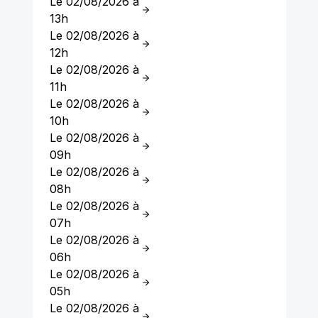
Le 02/08/2026 à
13h
Le 02/08/2026 à
12h
Le 02/08/2026 à
11h
Le 02/08/2026 à
10h
Le 02/08/2026 à
09h
Le 02/08/2026 à
08h
Le 02/08/2026 à
07h
Le 02/08/2026 à
06h
Le 02/08/2026 à
05h
Le 02/08/2026 à