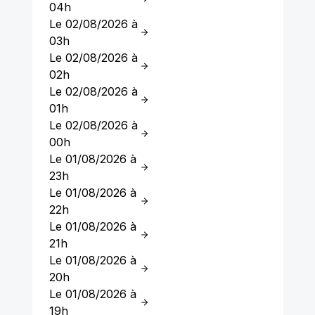
04h
Le 02/08/2026 à
03h
Le 02/08/2026 à
02h
Le 02/08/2026 à
01h
Le 02/08/2026 à
00h
Le 01/08/2026 à
23h
Le 01/08/2026 à
22h
Le 01/08/2026 à
21h
Le 01/08/2026 à
20h
Le 01/08/2026 à
19h