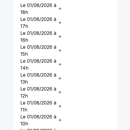
Le 01/08/2026 à
18h
Le 01/08/2026 à
17h
Le 01/08/2026 à
16h
Le 01/08/2026 à
15h
Le 01/08/2026 à
14h
Le 01/08/2026 à
13h
Le 01/08/2026 à
12h
Le 01/08/2026 à
11h
Le 01/08/2026 à
10h