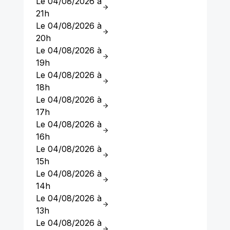
Le 04/08/2026 à
21h
Le 04/08/2026 à
20h
Le 04/08/2026 à
19h
Le 04/08/2026 à
18h
Le 04/08/2026 à
17h
Le 04/08/2026 à
16h
Le 04/08/2026 à
15h
Le 04/08/2026 à
14h
Le 04/08/2026 à
13h
Le 04/08/2026 à