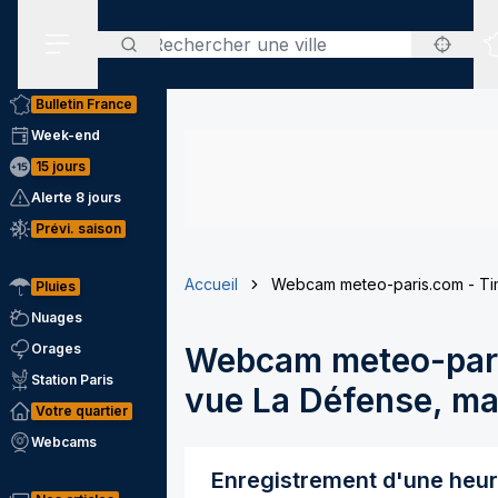
Rechercher
Menu secondaire
Bulletin France
Week-end
15 jours
Alerte 8 jours
Prévi. saison
Accueil
Webcam meteo-paris.com - Tim
Pluies
Nuages
Orages
Webcam meteo-pari
Station Paris
vue La Défense, mai
Votre quartier
Webcams
Enregistrement d'une heu