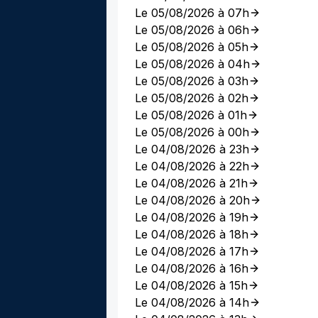
Le 05/08/2026 à 07h
Le 05/08/2026 à 06h
Le 05/08/2026 à 05h
Le 05/08/2026 à 04h
Le 05/08/2026 à 03h
Le 05/08/2026 à 02h
Le 05/08/2026 à 01h
Le 05/08/2026 à 00h
Le 04/08/2026 à 23h
Le 04/08/2026 à 22h
Le 04/08/2026 à 21h
Le 04/08/2026 à 20h
Le 04/08/2026 à 19h
Le 04/08/2026 à 18h
Le 04/08/2026 à 17h
Le 04/08/2026 à 16h
Le 04/08/2026 à 15h
Le 04/08/2026 à 14h