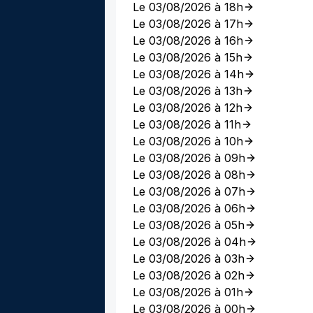
Le 03/08/2026 à 18h
Le 03/08/2026 à 17h
Le 03/08/2026 à 16h
Le 03/08/2026 à 15h
Le 03/08/2026 à 14h
Le 03/08/2026 à 13h
Le 03/08/2026 à 12h
Le 03/08/2026 à 11h
Le 03/08/2026 à 10h
Le 03/08/2026 à 09h
Le 03/08/2026 à 08h
Le 03/08/2026 à 07h
Le 03/08/2026 à 06h
Le 03/08/2026 à 05h
Le 03/08/2026 à 04h
Le 03/08/2026 à 03h
Le 03/08/2026 à 02h
Le 03/08/2026 à 01h
Le 03/08/2026 à 00h