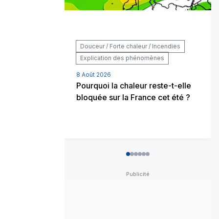
Douceur / Forte chaleur / Incendies
Explication des phénomènes
8 Août 2026
Pourquoi la chaleur reste-t-elle
bloquée sur la France cet été ?
0
1
2
3
4
5