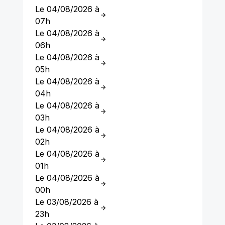
Le 04/08/2026 à
07h
Le 04/08/2026 à
06h
Le 04/08/2026 à
05h
Le 04/08/2026 à
04h
Le 04/08/2026 à
03h
Le 04/08/2026 à
02h
Le 04/08/2026 à
01h
Le 04/08/2026 à
00h
Le 03/08/2026 à
23h