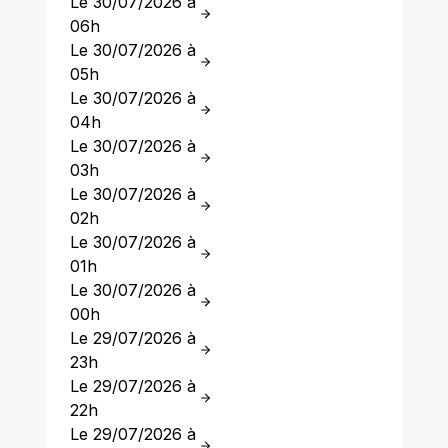
Le 30/07/2026 à
06h
Le 30/07/2026 à
05h
Le 30/07/2026 à
04h
Le 30/07/2026 à
03h
Le 30/07/2026 à
02h
Le 30/07/2026 à
01h
Le 30/07/2026 à
00h
Le 29/07/2026 à
23h
Le 29/07/2026 à
22h
Le 29/07/2026 à