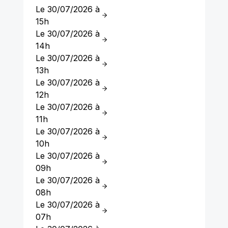
Le 30/07/2026 à
15h
Le 30/07/2026 à
14h
Le 30/07/2026 à
13h
Le 30/07/2026 à
12h
Le 30/07/2026 à
11h
Le 30/07/2026 à
10h
Le 30/07/2026 à
09h
Le 30/07/2026 à
08h
Le 30/07/2026 à
07h