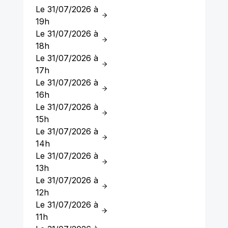
Le 31/07/2026 à
19h
Le 31/07/2026 à
18h
Le 31/07/2026 à
17h
Le 31/07/2026 à
16h
Le 31/07/2026 à
15h
Le 31/07/2026 à
14h
Le 31/07/2026 à
13h
Le 31/07/2026 à
12h
Le 31/07/2026 à
11h