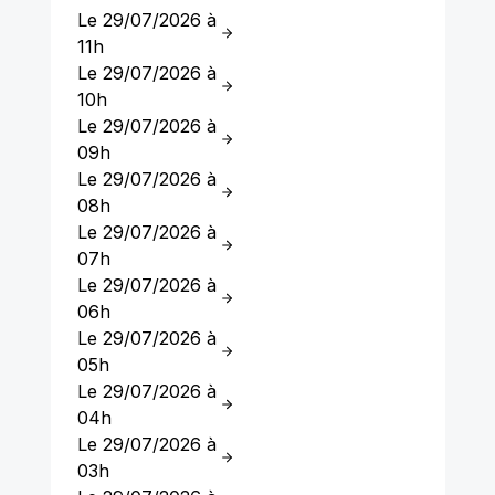
Le 29/07/2026 à
11h
Le 29/07/2026 à
10h
Le 29/07/2026 à
09h
Le 29/07/2026 à
08h
Le 29/07/2026 à
07h
Le 29/07/2026 à
06h
Le 29/07/2026 à
05h
Le 29/07/2026 à
04h
Le 29/07/2026 à
03h