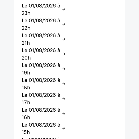
Le 01/08/2026 à
23h
Le 01/08/2026 à
22h
Le 01/08/2026 à
21h
Le 01/08/2026 à
20h
Le 01/08/2026 à
19h
Le 01/08/2026 à
18h
Le 01/08/2026 à
17h
Le 01/08/2026 à
16h
Le 01/08/2026 à
15h