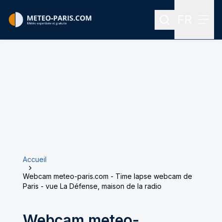
FR
Rechercher
Menu
Menu des
Accueil
Webcam meteo-paris.com - Time lapse webcam de
Paris - vue La Défense, maison de la radio
Webcam meteo-