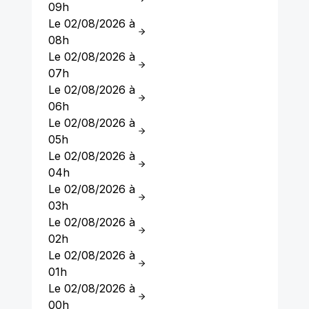
09h
Le 02/08/2026 à
08h
Le 02/08/2026 à
07h
Le 02/08/2026 à
06h
Le 02/08/2026 à
05h
Le 02/08/2026 à
04h
Le 02/08/2026 à
03h
Le 02/08/2026 à
02h
Le 02/08/2026 à
01h
Le 02/08/2026 à
00h