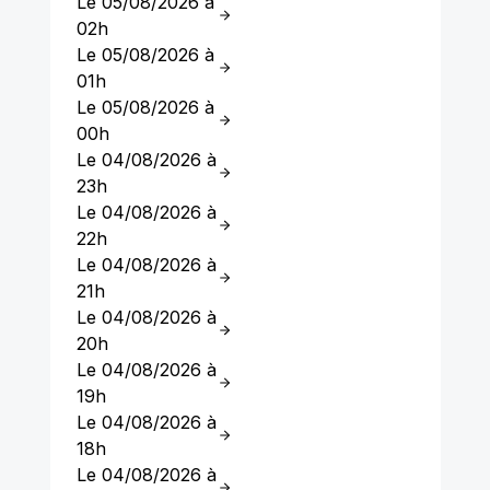
Le 05/08/2026 à
02h
Le 05/08/2026 à
01h
Le 05/08/2026 à
00h
Le 04/08/2026 à
23h
Le 04/08/2026 à
22h
Le 04/08/2026 à
21h
Le 04/08/2026 à
20h
Le 04/08/2026 à
19h
Le 04/08/2026 à
18h
Le 04/08/2026 à