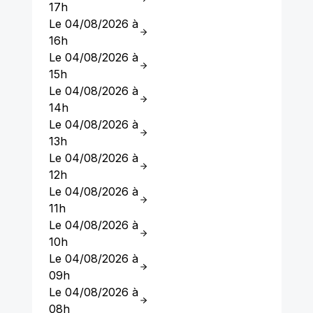
17h
Le 04/08/2026 à
16h
Le 04/08/2026 à
15h
Le 04/08/2026 à
14h
Le 04/08/2026 à
13h
Le 04/08/2026 à
12h
Le 04/08/2026 à
11h
Le 04/08/2026 à
10h
Le 04/08/2026 à
09h
Le 04/08/2026 à
08h