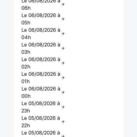
Le 06/08/2026 à
06h
Le 06/08/2026 à
05h
Le 06/08/2026 à
04h
Le 06/08/2026 à
03h
Le 06/08/2026 à
02h
Le 06/08/2026 à
01h
Le 06/08/2026 à
00h
Le 05/08/2026 à
23h
Le 05/08/2026 à
22h
Le 05/08/2026 à