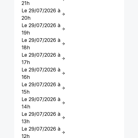
21h
Le 29/07/2026 à
20h
Le 29/07/2026 à
19h
Le 29/07/2026 à
18h
Le 29/07/2026 à
17h
Le 29/07/2026 à
16h
Le 29/07/2026 à
15h
Le 29/07/2026 à
14h
Le 29/07/2026 à
13h
Le 29/07/2026 à
12h