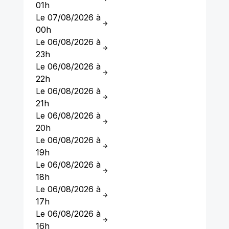
01h
Le 07/08/2026 à
00h
Le 06/08/2026 à
23h
Le 06/08/2026 à
22h
Le 06/08/2026 à
21h
Le 06/08/2026 à
20h
Le 06/08/2026 à
19h
Le 06/08/2026 à
18h
Le 06/08/2026 à
17h
Le 06/08/2026 à
16h