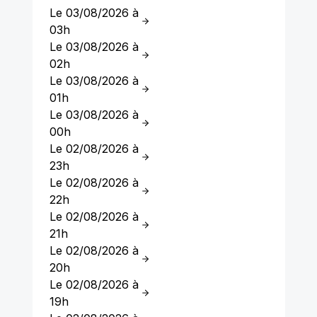
Le 03/08/2026 à
03h
Le 03/08/2026 à
02h
Le 03/08/2026 à
01h
Le 03/08/2026 à
00h
Le 02/08/2026 à
23h
Le 02/08/2026 à
22h
Le 02/08/2026 à
21h
Le 02/08/2026 à
20h
Le 02/08/2026 à
19h