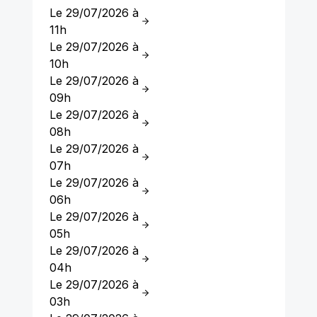
Le 29/07/2026 à
11h
Le 29/07/2026 à
10h
Le 29/07/2026 à
09h
Le 29/07/2026 à
08h
Le 29/07/2026 à
07h
Le 29/07/2026 à
06h
Le 29/07/2026 à
05h
Le 29/07/2026 à
04h
Le 29/07/2026 à
03h