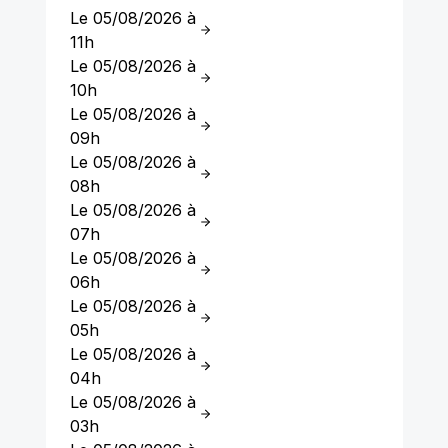
Le 05/08/2026 à
11h
Le 05/08/2026 à
10h
Le 05/08/2026 à
09h
Le 05/08/2026 à
08h
Le 05/08/2026 à
07h
Le 05/08/2026 à
06h
Le 05/08/2026 à
05h
Le 05/08/2026 à
04h
Le 05/08/2026 à
03h