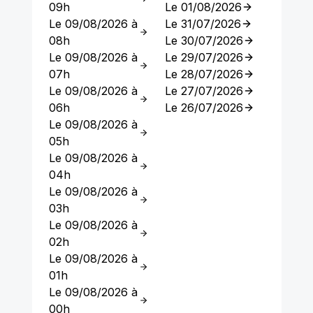
09h
Le 01/08/2026
Le 09/08/2026 à
Le 31/07/2026
08h
Le 30/07/2026
Le 09/08/2026 à
Le 29/07/2026
07h
Le 28/07/2026
Le 09/08/2026 à
Le 27/07/2026
06h
Le 26/07/2026
Le 09/08/2026 à
05h
Le 09/08/2026 à
04h
Le 09/08/2026 à
03h
Le 09/08/2026 à
02h
Le 09/08/2026 à
01h
Le 09/08/2026 à
00h