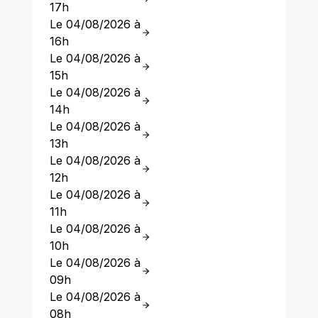
17h
Le 04/08/2026 à
16h
Le 04/08/2026 à
15h
Le 04/08/2026 à
14h
Le 04/08/2026 à
13h
Le 04/08/2026 à
12h
Le 04/08/2026 à
11h
Le 04/08/2026 à
10h
Le 04/08/2026 à
09h
Le 04/08/2026 à
08h