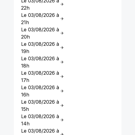
Le 03/08/2026 à
22h
Le 03/08/2026 à
21h
Le 03/08/2026 à
20h
Le 03/08/2026 à
19h
Le 03/08/2026 à
18h
Le 03/08/2026 à
17h
Le 03/08/2026 à
16h
Le 03/08/2026 à
15h
Le 03/08/2026 à
14h
Le 03/08/2026 à