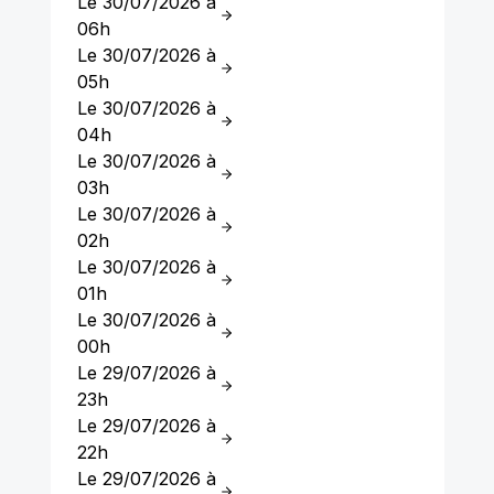
Le 30/07/2026 à
06h
Le 30/07/2026 à
05h
Le 30/07/2026 à
04h
Le 30/07/2026 à
03h
Le 30/07/2026 à
02h
Le 30/07/2026 à
01h
Le 30/07/2026 à
00h
Le 29/07/2026 à
23h
Le 29/07/2026 à
22h
Le 29/07/2026 à