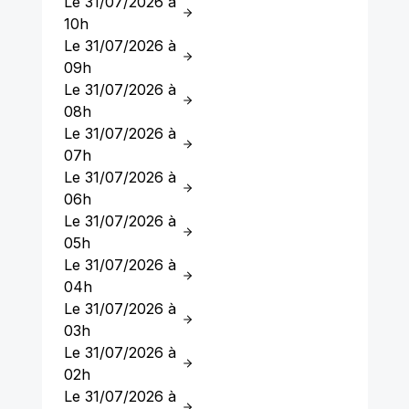
Le 31/07/2026 à
10h
Le 31/07/2026 à
09h
Le 31/07/2026 à
08h
Le 31/07/2026 à
07h
Le 31/07/2026 à
06h
Le 31/07/2026 à
05h
Le 31/07/2026 à
04h
Le 31/07/2026 à
03h
Le 31/07/2026 à
02h
Le 31/07/2026 à