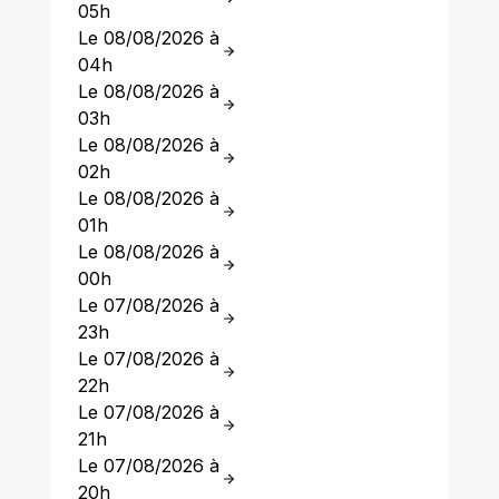
05h
Le 08/08/2026 à
04h
Le 08/08/2026 à
03h
Le 08/08/2026 à
02h
Le 08/08/2026 à
01h
Le 08/08/2026 à
00h
Le 07/08/2026 à
23h
Le 07/08/2026 à
22h
Le 07/08/2026 à
21h
Le 07/08/2026 à
20h