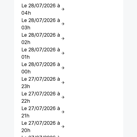
Le 28/07/2026 à
04h
Le 28/07/2026 à
03h
Le 28/07/2026 à
02h
Le 28/07/2026 à
01h
Le 28/07/2026 à
00h
Le 27/07/2026 à
23h
Le 27/07/2026 à
22h
Le 27/07/2026 à
21h
Le 27/07/2026 à
20h