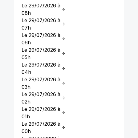
Le 29/07/2026 à
08h
Le 29/07/2026 à
07h
Le 29/07/2026 à
06h
Le 29/07/2026 à
05h
Le 29/07/2026 à
04h
Le 29/07/2026 à
03h
Le 29/07/2026 à
02h
Le 29/07/2026 à
01h
Le 29/07/2026 à
00h