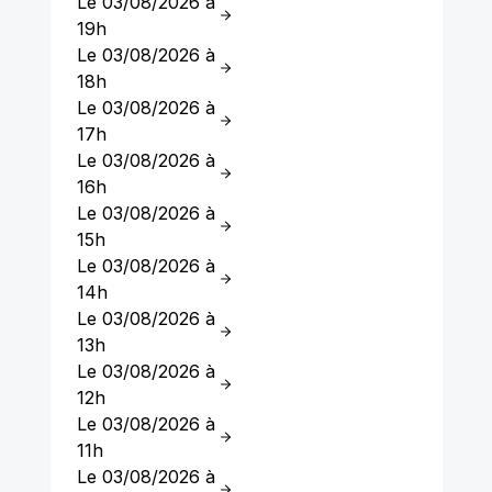
Le 03/08/2026 à
19h
Le 03/08/2026 à
18h
Le 03/08/2026 à
17h
Le 03/08/2026 à
16h
Le 03/08/2026 à
15h
Le 03/08/2026 à
14h
Le 03/08/2026 à
13h
Le 03/08/2026 à
12h
Le 03/08/2026 à
11h
Le 03/08/2026 à