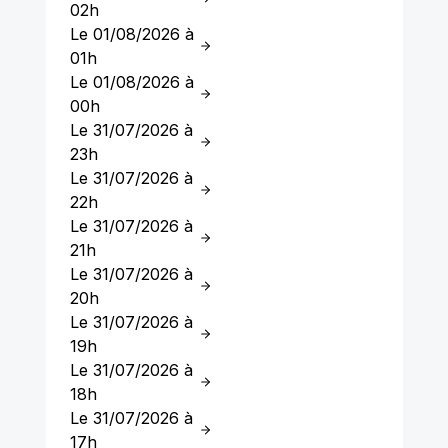
02h
Le 01/08/2026 à
01h
Le 01/08/2026 à
00h
Le 31/07/2026 à
23h
Le 31/07/2026 à
22h
Le 31/07/2026 à
21h
Le 31/07/2026 à
20h
Le 31/07/2026 à
19h
Le 31/07/2026 à
18h
Le 31/07/2026 à
17h