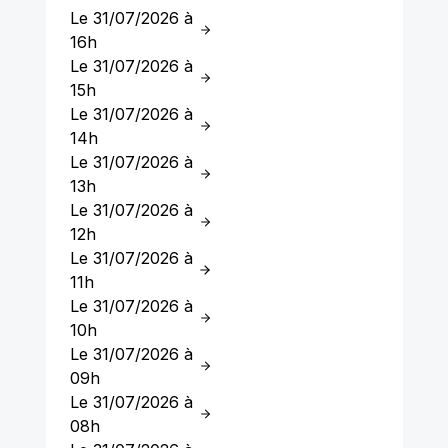
Le 31/07/2026 à
16h
Le 31/07/2026 à
15h
Le 31/07/2026 à
14h
Le 31/07/2026 à
13h
Le 31/07/2026 à
12h
Le 31/07/2026 à
11h
Le 31/07/2026 à
10h
Le 31/07/2026 à
09h
Le 31/07/2026 à
08h