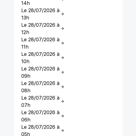
14h
Le 28/07/2026 à
13h
Le 28/07/2026 à
12h
Le 28/07/2026 à
11h
Le 28/07/2026 à
10h
Le 28/07/2026 à
09h
Le 28/07/2026 à
08h
Le 28/07/2026 à
07h
Le 28/07/2026 à
06h
Le 28/07/2026 à
05h