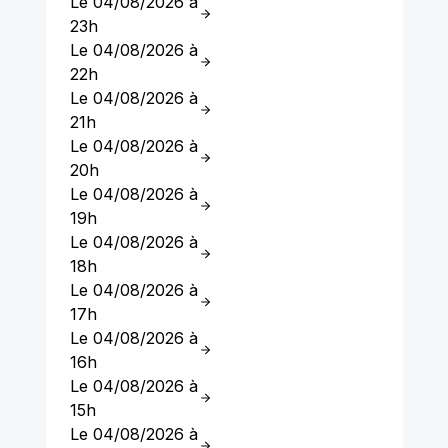
Le 04/08/2026 à
23h
Le 04/08/2026 à
22h
Le 04/08/2026 à
21h
Le 04/08/2026 à
20h
Le 04/08/2026 à
19h
Le 04/08/2026 à
18h
Le 04/08/2026 à
17h
Le 04/08/2026 à
16h
Le 04/08/2026 à
15h
Le 04/08/2026 à