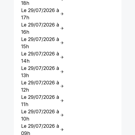
18h
Le 29/07/2026 à
17h
Le 29/07/2026 à
16h
Le 29/07/2026 à
15h
Le 29/07/2026 à
14h
Le 29/07/2026 à
13h
Le 29/07/2026 à
12h
Le 29/07/2026 à
11h
Le 29/07/2026 à
10h
Le 29/07/2026 à
09h