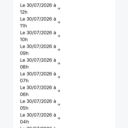
Le 30/07/2026 à
12h
Le 30/07/2026 à
11h
Le 30/07/2026 à
10h
Le 30/07/2026 à
09h
Le 30/07/2026 à
08h
Le 30/07/2026 à
07h
Le 30/07/2026 à
06h
Le 30/07/2026 à
05h
Le 30/07/2026 à
04h