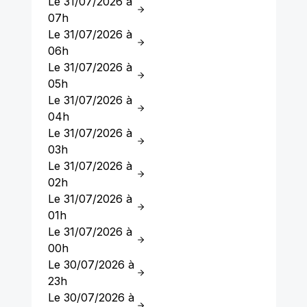
Le 31/07/2026 à
07h
Le 31/07/2026 à
06h
Le 31/07/2026 à
05h
Le 31/07/2026 à
04h
Le 31/07/2026 à
03h
Le 31/07/2026 à
02h
Le 31/07/2026 à
01h
Le 31/07/2026 à
00h
Le 30/07/2026 à
23h
Le 30/07/2026 à