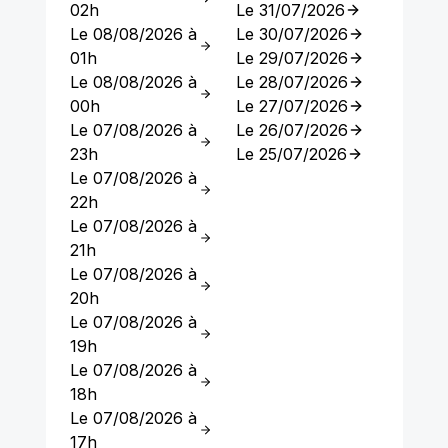
02h
Le 31/07/2026
Le 08/08/2026 à
Le 30/07/2026
01h
Le 29/07/2026
Le 08/08/2026 à
Le 28/07/2026
00h
Le 27/07/2026
Le 07/08/2026 à
Le 26/07/2026
23h
Le 25/07/2026
Le 07/08/2026 à
22h
Le 07/08/2026 à
21h
Le 07/08/2026 à
20h
Le 07/08/2026 à
19h
Le 07/08/2026 à
18h
Le 07/08/2026 à
17h