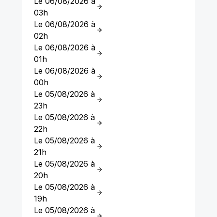
Le 06/08/2026 à
03h
Le 06/08/2026 à
02h
Le 06/08/2026 à
01h
Le 06/08/2026 à
00h
Le 05/08/2026 à
23h
Le 05/08/2026 à
22h
Le 05/08/2026 à
21h
Le 05/08/2026 à
20h
Le 05/08/2026 à
19h
Le 05/08/2026 à