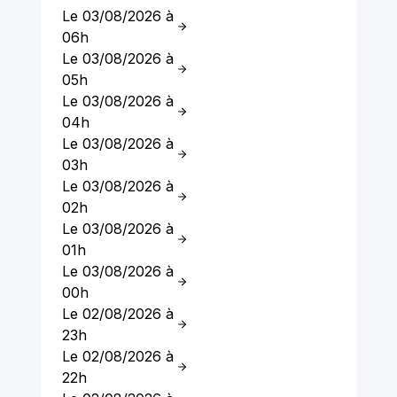
Le 03/08/2026 à
06h
Le 03/08/2026 à
05h
Le 03/08/2026 à
04h
Le 03/08/2026 à
03h
Le 03/08/2026 à
02h
Le 03/08/2026 à
01h
Le 03/08/2026 à
00h
Le 02/08/2026 à
23h
Le 02/08/2026 à
22h