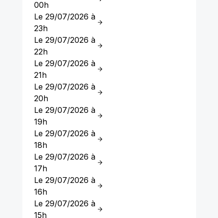
00h
Le 29/07/2026 à
23h
Le 29/07/2026 à
22h
Le 29/07/2026 à
21h
Le 29/07/2026 à
20h
Le 29/07/2026 à
19h
Le 29/07/2026 à
18h
Le 29/07/2026 à
17h
Le 29/07/2026 à
16h
Le 29/07/2026 à
15h