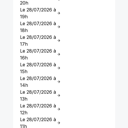
20h
Le 28/07/2026 à
19h
Le 28/07/2026 à
18h
Le 28/07/2026 à
17h
Le 28/07/2026 à
16h
Le 28/07/2026 à
15h
Le 28/07/2026 à
14h
Le 28/07/2026 à
13h
Le 28/07/2026 à
12h
Le 28/07/2026 à
11h