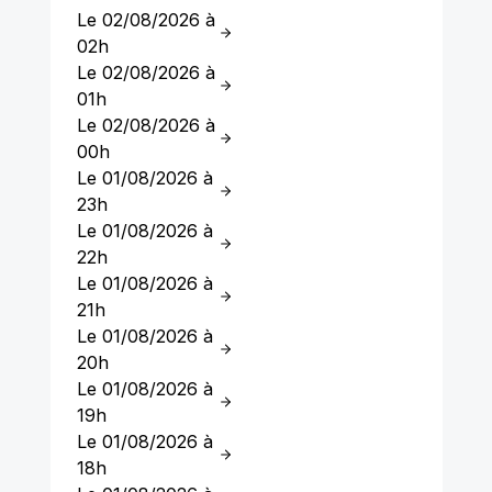
Le 02/08/2026 à
02h
Le 02/08/2026 à
01h
Le 02/08/2026 à
00h
Le 01/08/2026 à
23h
Le 01/08/2026 à
22h
Le 01/08/2026 à
21h
Le 01/08/2026 à
20h
Le 01/08/2026 à
19h
Le 01/08/2026 à
18h