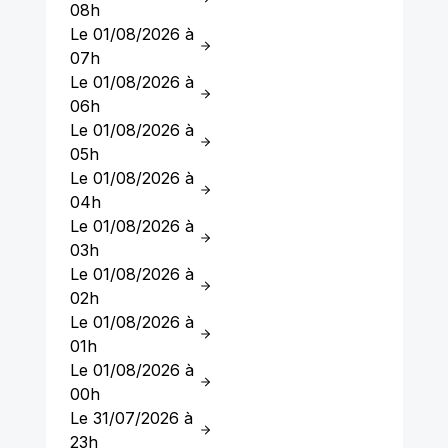
08h
Le 01/08/2026 à
07h
Le 01/08/2026 à
06h
Le 01/08/2026 à
05h
Le 01/08/2026 à
04h
Le 01/08/2026 à
03h
Le 01/08/2026 à
02h
Le 01/08/2026 à
01h
Le 01/08/2026 à
00h
Le 31/07/2026 à
23h