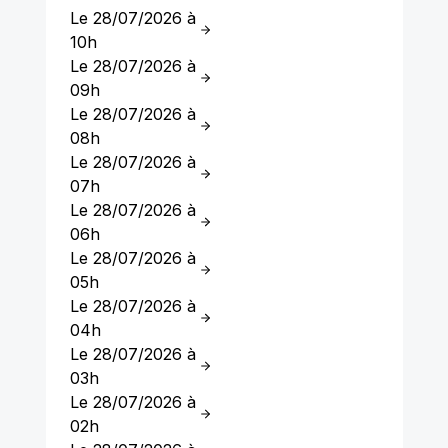
Le 28/07/2026 à
10h
Le 28/07/2026 à
09h
Le 28/07/2026 à
08h
Le 28/07/2026 à
07h
Le 28/07/2026 à
06h
Le 28/07/2026 à
05h
Le 28/07/2026 à
04h
Le 28/07/2026 à
03h
Le 28/07/2026 à
02h