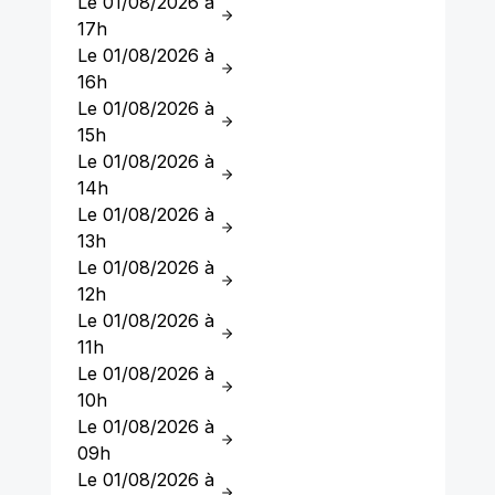
Le 01/08/2026 à
17h
Le 01/08/2026 à
16h
Le 01/08/2026 à
15h
Le 01/08/2026 à
14h
Le 01/08/2026 à
13h
Le 01/08/2026 à
12h
Le 01/08/2026 à
11h
Le 01/08/2026 à
10h
Le 01/08/2026 à
09h
Le 01/08/2026 à