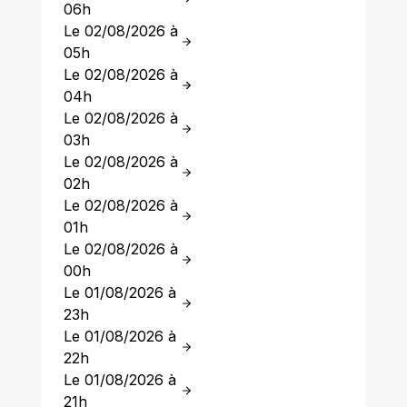
06h
Le 02/08/2026 à
05h
Le 02/08/2026 à
04h
Le 02/08/2026 à
03h
Le 02/08/2026 à
02h
Le 02/08/2026 à
01h
Le 02/08/2026 à
00h
Le 01/08/2026 à
23h
Le 01/08/2026 à
22h
Le 01/08/2026 à
21h