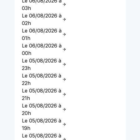
Le 06/08/2026 à
03h
Le 06/08/2026 à
02h
Le 06/08/2026 à
01h
Le 06/08/2026 à
00h
Le 05/08/2026 à
23h
Le 05/08/2026 à
22h
Le 05/08/2026 à
21h
Le 05/08/2026 à
20h
Le 05/08/2026 à
19h
Le 05/08/2026 à