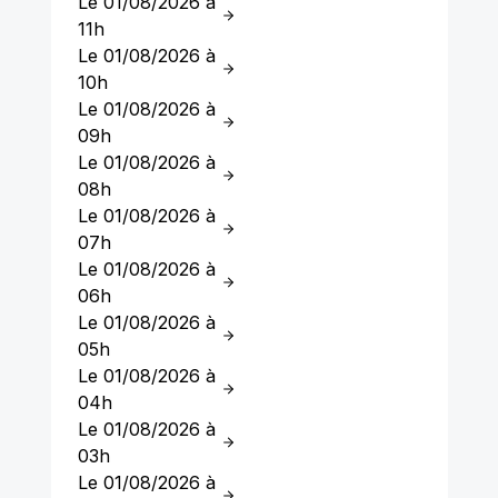
Le 01/08/2026 à
11h
Le 01/08/2026 à
10h
Le 01/08/2026 à
09h
Le 01/08/2026 à
08h
Le 01/08/2026 à
07h
Le 01/08/2026 à
06h
Le 01/08/2026 à
05h
Le 01/08/2026 à
04h
Le 01/08/2026 à
03h
Le 01/08/2026 à