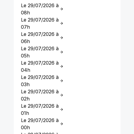
Le 29/07/2026 à
08h
Le 29/07/2026 à
07h
Le 29/07/2026 à
06h
Le 29/07/2026 à
05h
Le 29/07/2026 à
04h
Le 29/07/2026 à
03h
Le 29/07/2026 à
02h
Le 29/07/2026 à
01h
Le 29/07/2026 à
00h