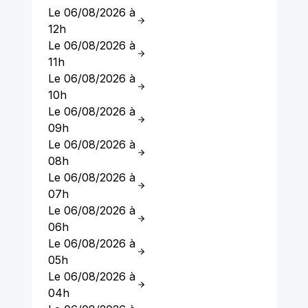
Le 06/08/2026 à
12h
Le 06/08/2026 à
11h
Le 06/08/2026 à
10h
Le 06/08/2026 à
09h
Le 06/08/2026 à
08h
Le 06/08/2026 à
07h
Le 06/08/2026 à
06h
Le 06/08/2026 à
05h
Le 06/08/2026 à
04h