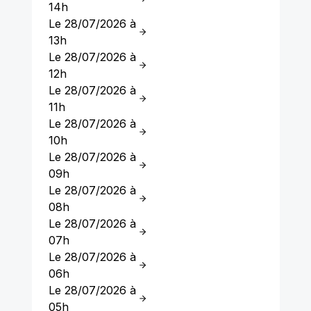
14h
Le 28/07/2026 à
13h
Le 28/07/2026 à
12h
Le 28/07/2026 à
11h
Le 28/07/2026 à
10h
Le 28/07/2026 à
09h
Le 28/07/2026 à
08h
Le 28/07/2026 à
07h
Le 28/07/2026 à
06h
Le 28/07/2026 à
05h