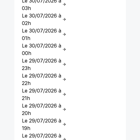
Le 30/07/2026 à
03h
Le 30/07/2026 à
02h
Le 30/07/2026 à
01h
Le 30/07/2026 à
00h
Le 29/07/2026 à
23h
Le 29/07/2026 à
22h
Le 29/07/2026 à
21h
Le 29/07/2026 à
20h
Le 29/07/2026 à
19h
Le 29/07/2026 à