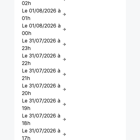
02h
Le 01/08/2026 à
01h
Le 01/08/2026 à
00h
Le 31/07/2026 à
23h
Le 31/07/2026 à
22h
Le 31/07/2026 à
21h
Le 31/07/2026 à
20h
Le 31/07/2026 à
19h
Le 31/07/2026 à
18h
Le 31/07/2026 à
17h