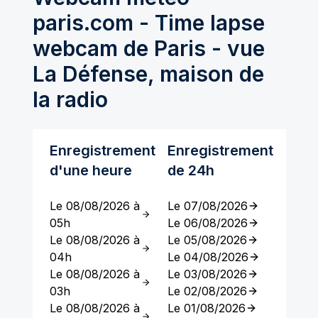
paris.com - Time lapse
webcam de Paris - vue
La Défense, maison de
la radio
Enregistrement
Enregistrement
d'une heure
de 24h
Le 08/08/2026 à
Le 07/08/2026
05h
Le 06/08/2026
Le 08/08/2026 à
Le 05/08/2026
04h
Le 04/08/2026
Le 08/08/2026 à
Le 03/08/2026
03h
Le 02/08/2026
Le 08/08/2026 à
Le 01/08/2026