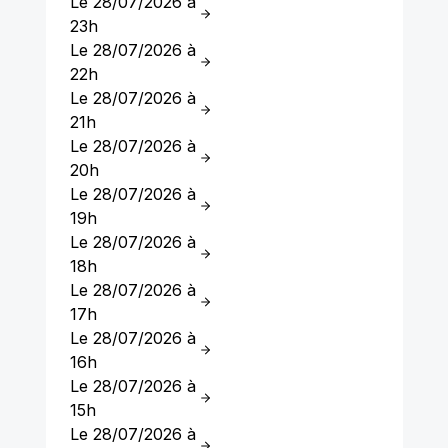
Le 28/07/2026 à
23h
Le 28/07/2026 à
22h
Le 28/07/2026 à
21h
Le 28/07/2026 à
20h
Le 28/07/2026 à
19h
Le 28/07/2026 à
18h
Le 28/07/2026 à
17h
Le 28/07/2026 à
16h
Le 28/07/2026 à
15h
Le 28/07/2026 à