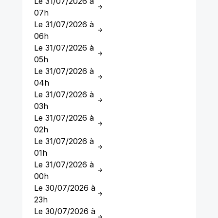
Le 31/07/2026 à
07h
Le 31/07/2026 à
06h
Le 31/07/2026 à
05h
Le 31/07/2026 à
04h
Le 31/07/2026 à
03h
Le 31/07/2026 à
02h
Le 31/07/2026 à
01h
Le 31/07/2026 à
00h
Le 30/07/2026 à
23h
Le 30/07/2026 à