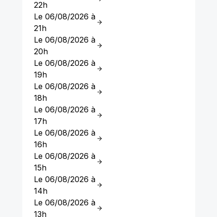
22h
Le 06/08/2026 à
21h
Le 06/08/2026 à
20h
Le 06/08/2026 à
19h
Le 06/08/2026 à
18h
Le 06/08/2026 à
17h
Le 06/08/2026 à
16h
Le 06/08/2026 à
15h
Le 06/08/2026 à
14h
Le 06/08/2026 à
13h