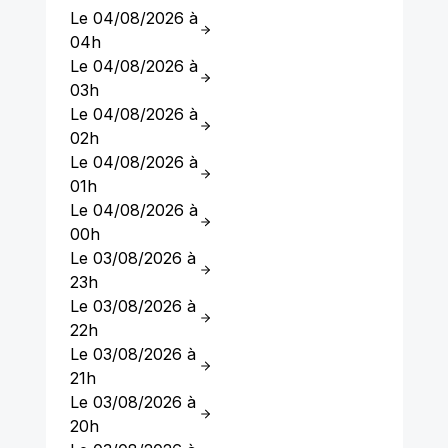
Le 04/08/2026 à
04h
Le 04/08/2026 à
03h
Le 04/08/2026 à
02h
Le 04/08/2026 à
01h
Le 04/08/2026 à
00h
Le 03/08/2026 à
23h
Le 03/08/2026 à
22h
Le 03/08/2026 à
21h
Le 03/08/2026 à
20h