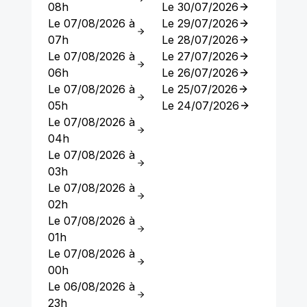
08h
Le 30/07/2026
Le 07/08/2026 à
Le 29/07/2026
07h
Le 28/07/2026
Le 07/08/2026 à
Le 27/07/2026
06h
Le 26/07/2026
Le 07/08/2026 à
Le 25/07/2026
05h
Le 24/07/2026
Le 07/08/2026 à
04h
Le 07/08/2026 à
03h
Le 07/08/2026 à
02h
Le 07/08/2026 à
01h
Le 07/08/2026 à
00h
Le 06/08/2026 à
23h