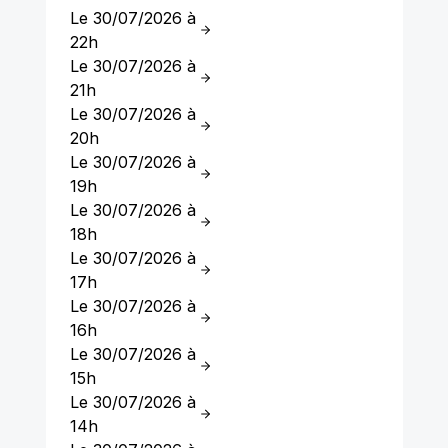
Le 30/07/2026 à
22h
Le 30/07/2026 à
21h
Le 30/07/2026 à
20h
Le 30/07/2026 à
19h
Le 30/07/2026 à
18h
Le 30/07/2026 à
17h
Le 30/07/2026 à
16h
Le 30/07/2026 à
15h
Le 30/07/2026 à
14h