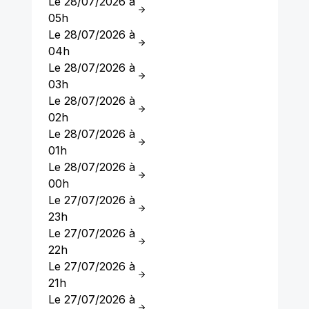
Le 28/07/2026 à
05h
Le 28/07/2026 à
04h
Le 28/07/2026 à
03h
Le 28/07/2026 à
02h
Le 28/07/2026 à
01h
Le 28/07/2026 à
00h
Le 27/07/2026 à
23h
Le 27/07/2026 à
22h
Le 27/07/2026 à
21h
Le 27/07/2026 à