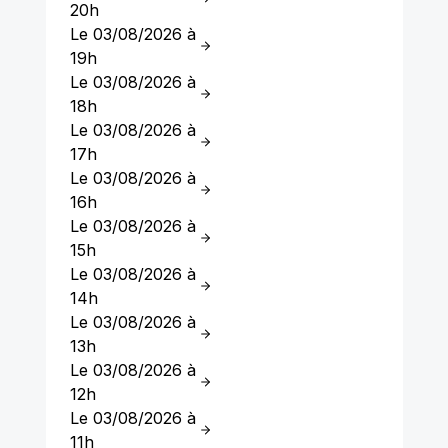
20h
Le 03/08/2026 à
19h
Le 03/08/2026 à
18h
Le 03/08/2026 à
17h
Le 03/08/2026 à
16h
Le 03/08/2026 à
15h
Le 03/08/2026 à
14h
Le 03/08/2026 à
13h
Le 03/08/2026 à
12h
Le 03/08/2026 à
11h