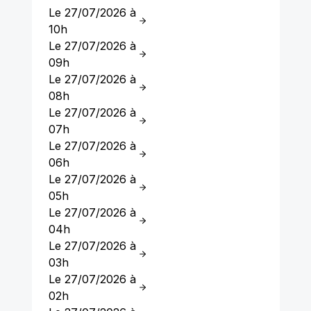
Le 27/07/2026 à
10h
Le 27/07/2026 à
09h
Le 27/07/2026 à
08h
Le 27/07/2026 à
07h
Le 27/07/2026 à
06h
Le 27/07/2026 à
05h
Le 27/07/2026 à
04h
Le 27/07/2026 à
03h
Le 27/07/2026 à
02h