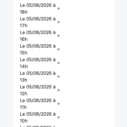
Le 05/08/2026 à
18h
Le 05/08/2026 à
17h
Le 05/08/2026 à
16h
Le 05/08/2026 à
15h
Le 05/08/2026 à
14h
Le 05/08/2026 à
13h
Le 05/08/2026 à
12h
Le 05/08/2026 à
11h
Le 05/08/2026 à
10h