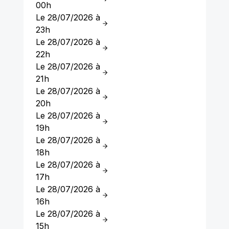
00h
Le 28/07/2026 à
23h
Le 28/07/2026 à
22h
Le 28/07/2026 à
21h
Le 28/07/2026 à
20h
Le 28/07/2026 à
19h
Le 28/07/2026 à
18h
Le 28/07/2026 à
17h
Le 28/07/2026 à
16h
Le 28/07/2026 à
15h