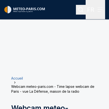
FR
Rechercher
Menu
Menu des
Accueil
Webcam meteo-paris.com - Time lapse webcam de
Paris - vue La Défense, maison de la radio
Webcam meteo-