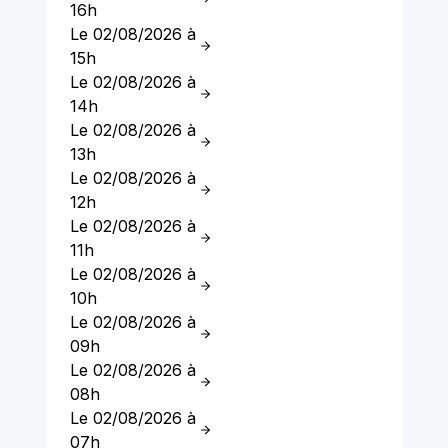
16h
Le 02/08/2026 à
15h
Le 02/08/2026 à
14h
Le 02/08/2026 à
13h
Le 02/08/2026 à
12h
Le 02/08/2026 à
11h
Le 02/08/2026 à
10h
Le 02/08/2026 à
09h
Le 02/08/2026 à
08h
Le 02/08/2026 à
07h