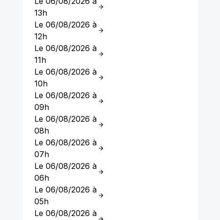
Le 06/08/2026 à
13h
Le 06/08/2026 à
12h
Le 06/08/2026 à
11h
Le 06/08/2026 à
10h
Le 06/08/2026 à
09h
Le 06/08/2026 à
08h
Le 06/08/2026 à
07h
Le 06/08/2026 à
06h
Le 06/08/2026 à
05h
Le 06/08/2026 à