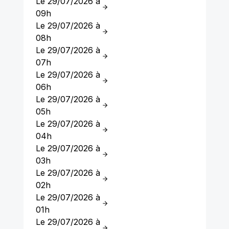
Le 29/07/2026 à
09h
Le 29/07/2026 à
08h
Le 29/07/2026 à
07h
Le 29/07/2026 à
06h
Le 29/07/2026 à
05h
Le 29/07/2026 à
04h
Le 29/07/2026 à
03h
Le 29/07/2026 à
02h
Le 29/07/2026 à
01h
Le 29/07/2026 à