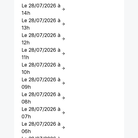
Le 28/07/2026 à
14h
Le 28/07/2026 à
13h
Le 28/07/2026 à
12h
Le 28/07/2026 à
11h
Le 28/07/2026 à
10h
Le 28/07/2026 à
09h
Le 28/07/2026 à
08h
Le 28/07/2026 à
07h
Le 28/07/2026 à
06h