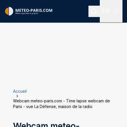
FR
Rechercher
Menu
Menu des
Accueil
Webcam meteo-paris.com - Time lapse webcam de
Paris - vue La Défense, maison de la radio
Webcam meteo-