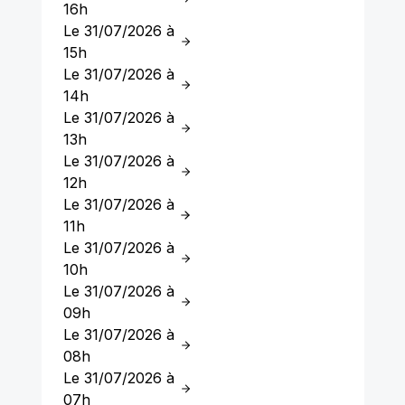
16h
Le 31/07/2026 à
15h
Le 31/07/2026 à
14h
Le 31/07/2026 à
13h
Le 31/07/2026 à
12h
Le 31/07/2026 à
11h
Le 31/07/2026 à
10h
Le 31/07/2026 à
09h
Le 31/07/2026 à
08h
Le 31/07/2026 à
07h