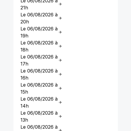
Le 06/08/2026 à
21h
Le 06/08/2026 à
20h
Le 06/08/2026 à
19h
Le 06/08/2026 à
18h
Le 06/08/2026 à
17h
Le 06/08/2026 à
16h
Le 06/08/2026 à
15h
Le 06/08/2026 à
14h
Le 06/08/2026 à
13h
Le 06/08/2026 à