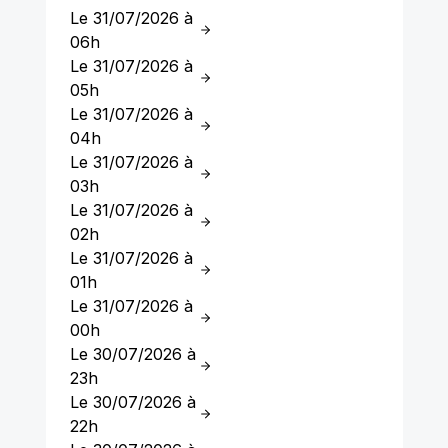
Le 31/07/2026 à
06h
Le 31/07/2026 à
05h
Le 31/07/2026 à
04h
Le 31/07/2026 à
03h
Le 31/07/2026 à
02h
Le 31/07/2026 à
01h
Le 31/07/2026 à
00h
Le 30/07/2026 à
23h
Le 30/07/2026 à
22h