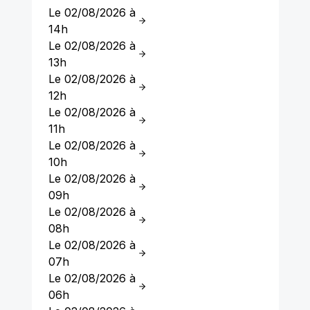
Le 02/08/2026 à
14h
Le 02/08/2026 à
13h
Le 02/08/2026 à
12h
Le 02/08/2026 à
11h
Le 02/08/2026 à
10h
Le 02/08/2026 à
09h
Le 02/08/2026 à
08h
Le 02/08/2026 à
07h
Le 02/08/2026 à
06h