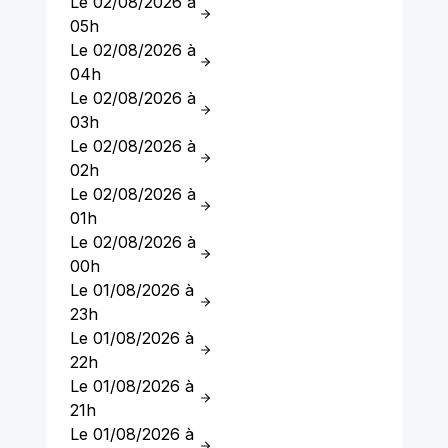
Le 02/08/2026 à
05h
Le 02/08/2026 à
04h
Le 02/08/2026 à
03h
Le 02/08/2026 à
02h
Le 02/08/2026 à
01h
Le 02/08/2026 à
00h
Le 01/08/2026 à
23h
Le 01/08/2026 à
22h
Le 01/08/2026 à
21h
Le 01/08/2026 à