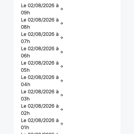
Le 02/08/2026 à
09h
Le 02/08/2026 à
08h
Le 02/08/2026 à
07h
Le 02/08/2026 à
06h
Le 02/08/2026 à
05h
Le 02/08/2026 à
04h
Le 02/08/2026 à
03h
Le 02/08/2026 à
02h
Le 02/08/2026 à
01h