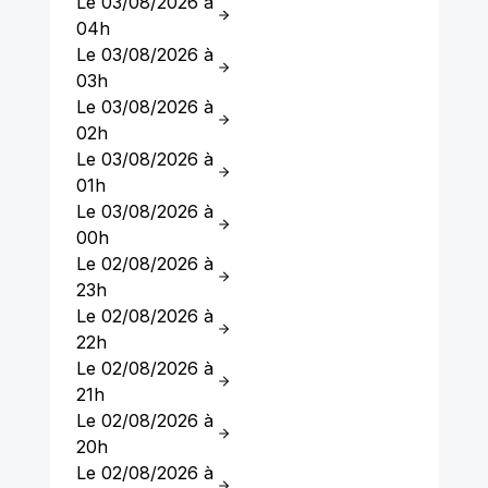
Le 03/08/2026 à
04h
Le 03/08/2026 à
03h
Le 03/08/2026 à
02h
Le 03/08/2026 à
01h
Le 03/08/2026 à
00h
Le 02/08/2026 à
23h
Le 02/08/2026 à
22h
Le 02/08/2026 à
21h
Le 02/08/2026 à
20h
Le 02/08/2026 à