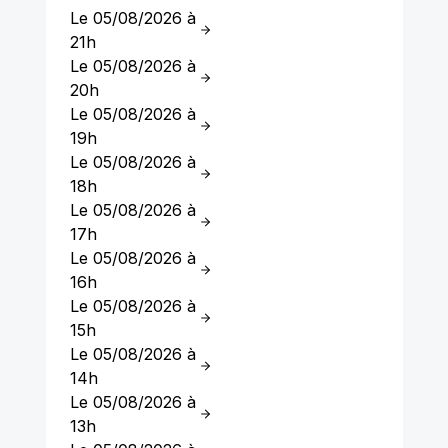
Le 05/08/2026 à
21h
Le 05/08/2026 à
20h
Le 05/08/2026 à
19h
Le 05/08/2026 à
18h
Le 05/08/2026 à
17h
Le 05/08/2026 à
16h
Le 05/08/2026 à
15h
Le 05/08/2026 à
14h
Le 05/08/2026 à
13h