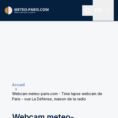
FR
Rechercher
Menu
Menu des
Accueil
Webcam meteo-paris.com - Time lapse webcam de
Paris - vue La Défense, maison de la radio
Webcam meteo-