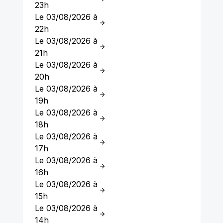
23h
Le 03/08/2026 à
22h
Le 03/08/2026 à
21h
Le 03/08/2026 à
20h
Le 03/08/2026 à
19h
Le 03/08/2026 à
18h
Le 03/08/2026 à
17h
Le 03/08/2026 à
16h
Le 03/08/2026 à
15h
Le 03/08/2026 à
14h