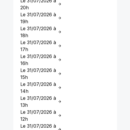
Le 31/07/2026 à
20h
Le 31/07/2026 à
19h
Le 31/07/2026 à
18h
Le 31/07/2026 à
17h
Le 31/07/2026 à
16h
Le 31/07/2026 à
15h
Le 31/07/2026 à
14h
Le 31/07/2026 à
13h
Le 31/07/2026 à
12h
Le 31/07/2026 à