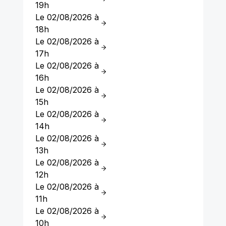
19h
Le 02/08/2026 à
18h
Le 02/08/2026 à
17h
Le 02/08/2026 à
16h
Le 02/08/2026 à
15h
Le 02/08/2026 à
14h
Le 02/08/2026 à
13h
Le 02/08/2026 à
12h
Le 02/08/2026 à
11h
Le 02/08/2026 à
10h