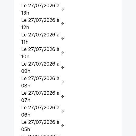
Le 27/07/2026 à
13h
Le 27/07/2026 à
12h
Le 27/07/2026 à
11h
Le 27/07/2026 à
10h
Le 27/07/2026 à
09h
Le 27/07/2026 à
08h
Le 27/07/2026 à
07h
Le 27/07/2026 à
06h
Le 27/07/2026 à
05h