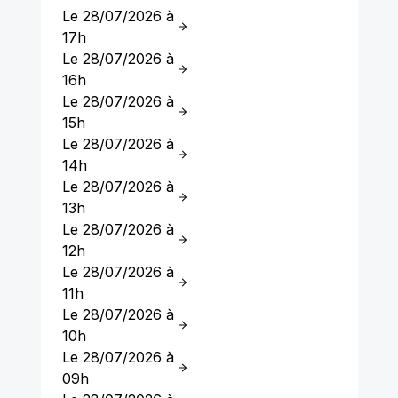
Le 28/07/2026 à
17h
Le 28/07/2026 à
16h
Le 28/07/2026 à
15h
Le 28/07/2026 à
14h
Le 28/07/2026 à
13h
Le 28/07/2026 à
12h
Le 28/07/2026 à
11h
Le 28/07/2026 à
10h
Le 28/07/2026 à
09h