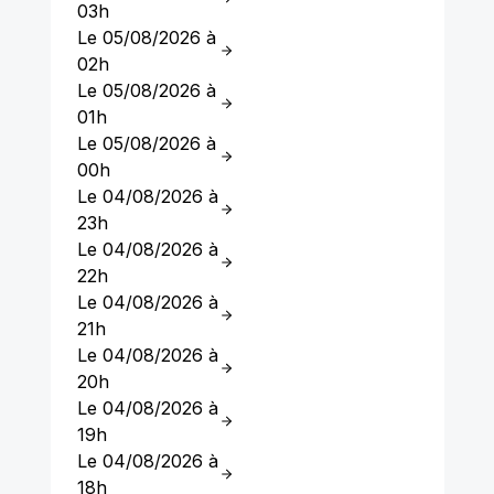
03h
Le 05/08/2026 à
02h
Le 05/08/2026 à
01h
Le 05/08/2026 à
00h
Le 04/08/2026 à
23h
Le 04/08/2026 à
22h
Le 04/08/2026 à
21h
Le 04/08/2026 à
20h
Le 04/08/2026 à
19h
Le 04/08/2026 à
18h