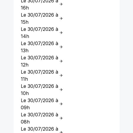
Le 30/07/2026 à
16h
Le 30/07/2026 à
15h
Le 30/07/2026 à
14h
Le 30/07/2026 à
13h
Le 30/07/2026 à
12h
Le 30/07/2026 à
11h
Le 30/07/2026 à
10h
Le 30/07/2026 à
09h
Le 30/07/2026 à
08h
Le 30/07/2026 à