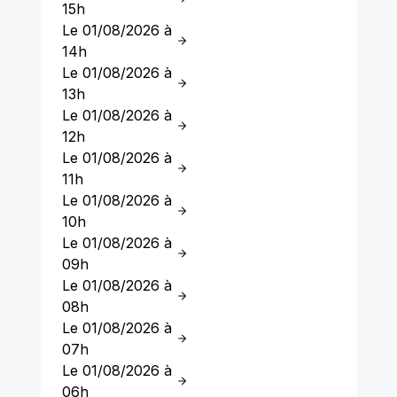
15h
Le 01/08/2026 à
14h
Le 01/08/2026 à
13h
Le 01/08/2026 à
12h
Le 01/08/2026 à
11h
Le 01/08/2026 à
10h
Le 01/08/2026 à
09h
Le 01/08/2026 à
08h
Le 01/08/2026 à
07h
Le 01/08/2026 à
06h