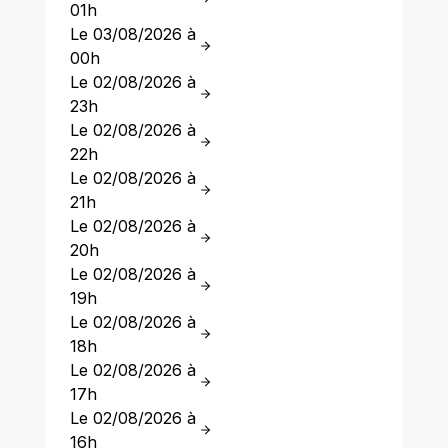
01h
Le 03/08/2026 à
00h
Le 02/08/2026 à
23h
Le 02/08/2026 à
22h
Le 02/08/2026 à
21h
Le 02/08/2026 à
20h
Le 02/08/2026 à
19h
Le 02/08/2026 à
18h
Le 02/08/2026 à
17h
Le 02/08/2026 à
16h