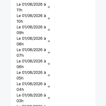
Le 01/08/2026 à
11h
Le 01/08/2026 à
10h
Le 01/08/2026 à
09h
Le 01/08/2026 à
08h
Le 01/08/2026 à
07h
Le 01/08/2026 à
06h
Le 01/08/2026 à
05h
Le 01/08/2026 à
04h
Le 01/08/2026 à
03h