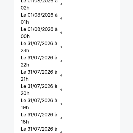
Le 01/08/2026 à
02h
Le 01/08/2026 à
01h
Le 01/08/2026 à
00h
Le 31/07/2026 à
23h
Le 31/07/2026 à
22h
Le 31/07/2026 à
21h
Le 31/07/2026 à
20h
Le 31/07/2026 à
19h
Le 31/07/2026 à
18h
Le 31/07/2026 à