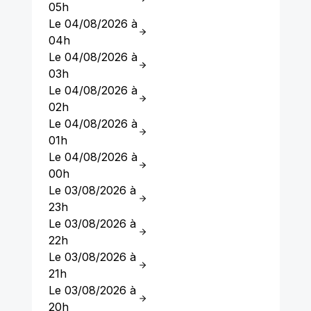
05h
Le 04/08/2026 à
04h
Le 04/08/2026 à
03h
Le 04/08/2026 à
02h
Le 04/08/2026 à
01h
Le 04/08/2026 à
00h
Le 03/08/2026 à
23h
Le 03/08/2026 à
22h
Le 03/08/2026 à
21h
Le 03/08/2026 à
20h