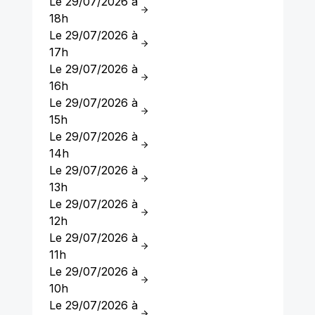
Le 29/07/2026 à
18h
Le 29/07/2026 à
17h
Le 29/07/2026 à
16h
Le 29/07/2026 à
15h
Le 29/07/2026 à
14h
Le 29/07/2026 à
13h
Le 29/07/2026 à
12h
Le 29/07/2026 à
11h
Le 29/07/2026 à
10h
Le 29/07/2026 à