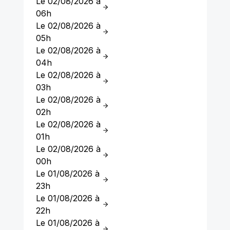
Le 02/08/2026 à
06h
Le 02/08/2026 à
05h
Le 02/08/2026 à
04h
Le 02/08/2026 à
03h
Le 02/08/2026 à
02h
Le 02/08/2026 à
01h
Le 02/08/2026 à
00h
Le 01/08/2026 à
23h
Le 01/08/2026 à
22h
Le 01/08/2026 à