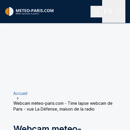
FR
Rechercher
Menu
Menu des
Accueil
Webcam meteo-paris.com - Time lapse webcam de
Paris - vue La Défense, maison de la radio
Webcam meteo-