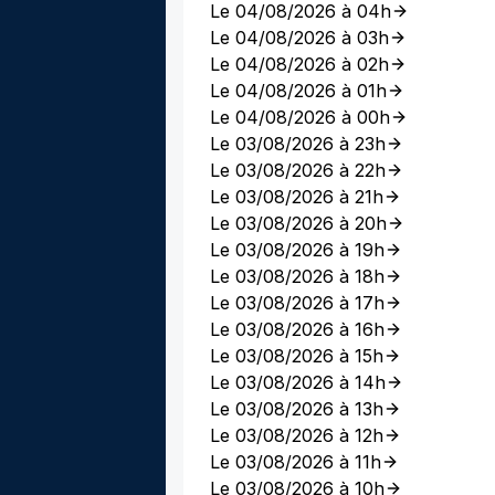
Le 04/08/2026 à 04h
Le 04/08/2026 à 03h
Le 04/08/2026 à 02h
Le 04/08/2026 à 01h
Le 04/08/2026 à 00h
Le 03/08/2026 à 23h
Le 03/08/2026 à 22h
Le 03/08/2026 à 21h
Le 03/08/2026 à 20h
Le 03/08/2026 à 19h
Le 03/08/2026 à 18h
Le 03/08/2026 à 17h
Le 03/08/2026 à 16h
Le 03/08/2026 à 15h
Le 03/08/2026 à 14h
Le 03/08/2026 à 13h
Le 03/08/2026 à 12h
Le 03/08/2026 à 11h
Le 03/08/2026 à 10h