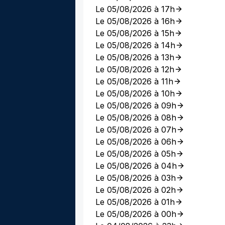
Le 05/08/2026 à 17h
Le 05/08/2026 à 16h
Le 05/08/2026 à 15h
Le 05/08/2026 à 14h
Le 05/08/2026 à 13h
Le 05/08/2026 à 12h
Le 05/08/2026 à 11h
Le 05/08/2026 à 10h
Le 05/08/2026 à 09h
Le 05/08/2026 à 08h
Le 05/08/2026 à 07h
Le 05/08/2026 à 06h
Le 05/08/2026 à 05h
Le 05/08/2026 à 04h
Le 05/08/2026 à 03h
Le 05/08/2026 à 02h
Le 05/08/2026 à 01h
Le 05/08/2026 à 00h