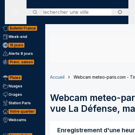
Rechercher
Menu secondaire
Bulletin France
Week-end
15 jours
Alerte 8 jours
Prévi. saison
Accueil
Webcam meteo-paris.com - Tim
Pluies
Nuages
Orages
Webcam meteo-pari
Station Paris
vue La Défense, mai
Votre quartier
Webcams
Enregistrement d'une heu