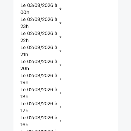
Le 03/08/2026 à
00h
Le 02/08/2026 à
23h
Le 02/08/2026 à
22h
Le 02/08/2026 à
21h
Le 02/08/2026 à
20h
Le 02/08/2026 à
19h
Le 02/08/2026 à
18h
Le 02/08/2026 à
17h
Le 02/08/2026 à
16h