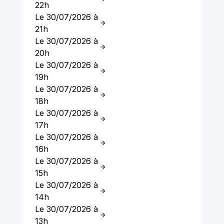
22h
Le 30/07/2026 à
21h
Le 30/07/2026 à
20h
Le 30/07/2026 à
19h
Le 30/07/2026 à
18h
Le 30/07/2026 à
17h
Le 30/07/2026 à
16h
Le 30/07/2026 à
15h
Le 30/07/2026 à
14h
Le 30/07/2026 à
13h