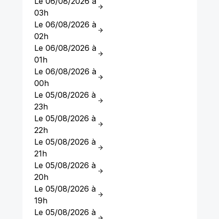
Le 06/08/2026 à
03h
Le 06/08/2026 à
02h
Le 06/08/2026 à
01h
Le 06/08/2026 à
00h
Le 05/08/2026 à
23h
Le 05/08/2026 à
22h
Le 05/08/2026 à
21h
Le 05/08/2026 à
20h
Le 05/08/2026 à
19h
Le 05/08/2026 à