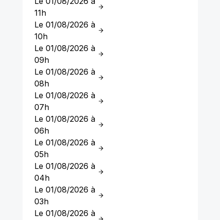
Le 01/08/2026 à
11h
Le 01/08/2026 à
10h
Le 01/08/2026 à
09h
Le 01/08/2026 à
08h
Le 01/08/2026 à
07h
Le 01/08/2026 à
06h
Le 01/08/2026 à
05h
Le 01/08/2026 à
04h
Le 01/08/2026 à
03h
Le 01/08/2026 à