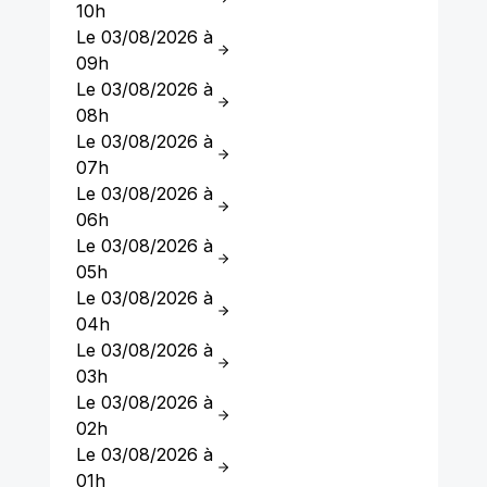
10h
Le 03/08/2026 à
09h
Le 03/08/2026 à
08h
Le 03/08/2026 à
07h
Le 03/08/2026 à
06h
Le 03/08/2026 à
05h
Le 03/08/2026 à
04h
Le 03/08/2026 à
03h
Le 03/08/2026 à
02h
Le 03/08/2026 à
01h