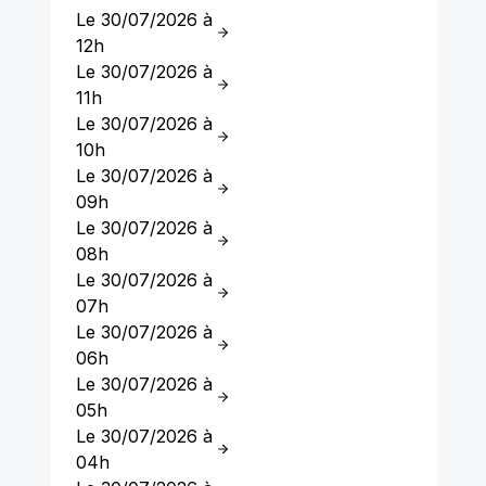
Le 30/07/2026 à
12h
Le 30/07/2026 à
11h
Le 30/07/2026 à
10h
Le 30/07/2026 à
09h
Le 30/07/2026 à
08h
Le 30/07/2026 à
07h
Le 30/07/2026 à
06h
Le 30/07/2026 à
05h
Le 30/07/2026 à
04h