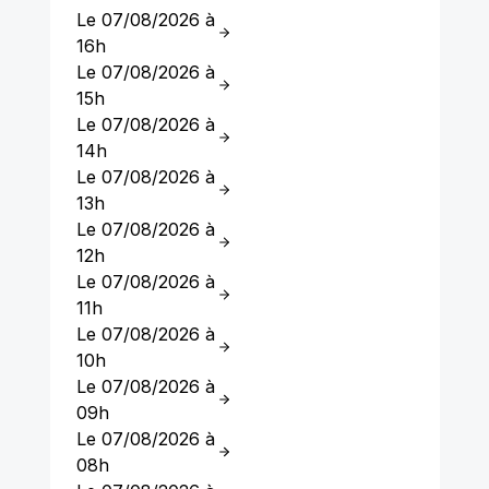
Le 07/08/2026 à
16h
Le 07/08/2026 à
15h
Le 07/08/2026 à
14h
Le 07/08/2026 à
13h
Le 07/08/2026 à
12h
Le 07/08/2026 à
11h
Le 07/08/2026 à
10h
Le 07/08/2026 à
09h
Le 07/08/2026 à
08h