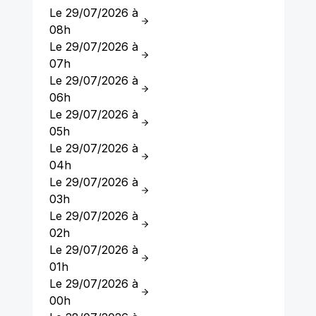
Le 29/07/2026 à
08h
Le 29/07/2026 à
07h
Le 29/07/2026 à
06h
Le 29/07/2026 à
05h
Le 29/07/2026 à
04h
Le 29/07/2026 à
03h
Le 29/07/2026 à
02h
Le 29/07/2026 à
01h
Le 29/07/2026 à
00h