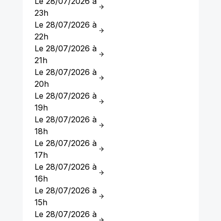
Le 28/07/2026 à
23h
Le 28/07/2026 à
22h
Le 28/07/2026 à
21h
Le 28/07/2026 à
20h
Le 28/07/2026 à
19h
Le 28/07/2026 à
18h
Le 28/07/2026 à
17h
Le 28/07/2026 à
16h
Le 28/07/2026 à
15h
Le 28/07/2026 à