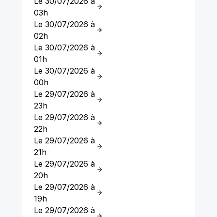
Le 30/07/2026 à
03h
Le 30/07/2026 à
02h
Le 30/07/2026 à
01h
Le 30/07/2026 à
00h
Le 29/07/2026 à
23h
Le 29/07/2026 à
22h
Le 29/07/2026 à
21h
Le 29/07/2026 à
20h
Le 29/07/2026 à
19h
Le 29/07/2026 à