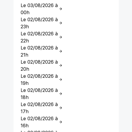
Le 03/08/2026 à
00h
Le 02/08/2026 à
23h
Le 02/08/2026 à
22h
Le 02/08/2026 à
21h
Le 02/08/2026 à
20h
Le 02/08/2026 à
19h
Le 02/08/2026 à
18h
Le 02/08/2026 à
17h
Le 02/08/2026 à
16h