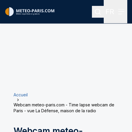
FR
Rechercher
Menu
Menu des
Accueil
Webcam meteo-paris.com - Time lapse webcam de
Paris - vue La Défense, maison de la radio
Webcam meteo-