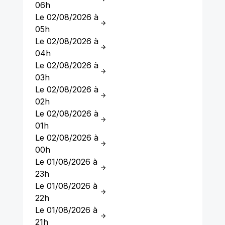
06h
Le 02/08/2026 à
05h
Le 02/08/2026 à
04h
Le 02/08/2026 à
03h
Le 02/08/2026 à
02h
Le 02/08/2026 à
01h
Le 02/08/2026 à
00h
Le 01/08/2026 à
23h
Le 01/08/2026 à
22h
Le 01/08/2026 à
21h