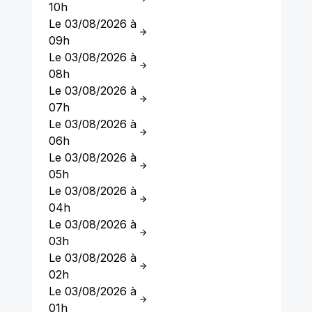
10h
Le 03/08/2026 à
09h
Le 03/08/2026 à
08h
Le 03/08/2026 à
07h
Le 03/08/2026 à
06h
Le 03/08/2026 à
05h
Le 03/08/2026 à
04h
Le 03/08/2026 à
03h
Le 03/08/2026 à
02h
Le 03/08/2026 à
01h