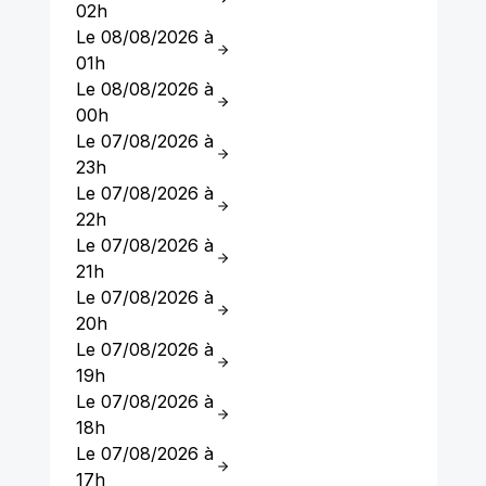
02h
Le 08/08/2026 à
01h
Le 08/08/2026 à
00h
Le 07/08/2026 à
23h
Le 07/08/2026 à
22h
Le 07/08/2026 à
21h
Le 07/08/2026 à
20h
Le 07/08/2026 à
19h
Le 07/08/2026 à
18h
Le 07/08/2026 à
17h