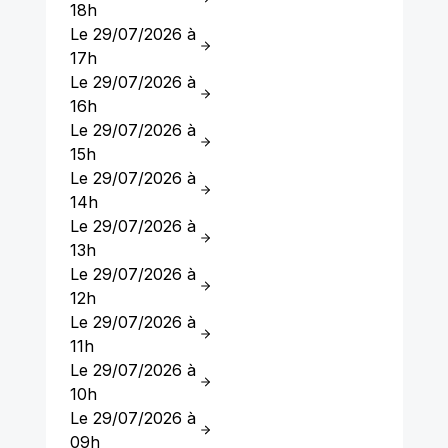
18h
Le 29/07/2026 à
17h
Le 29/07/2026 à
16h
Le 29/07/2026 à
15h
Le 29/07/2026 à
14h
Le 29/07/2026 à
13h
Le 29/07/2026 à
12h
Le 29/07/2026 à
11h
Le 29/07/2026 à
10h
Le 29/07/2026 à
09h