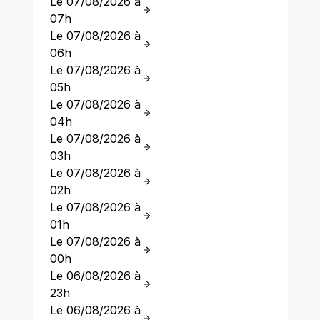
Le 07/08/2026 à
07h
Le 07/08/2026 à
06h
Le 07/08/2026 à
05h
Le 07/08/2026 à
04h
Le 07/08/2026 à
03h
Le 07/08/2026 à
02h
Le 07/08/2026 à
01h
Le 07/08/2026 à
00h
Le 06/08/2026 à
23h
Le 06/08/2026 à