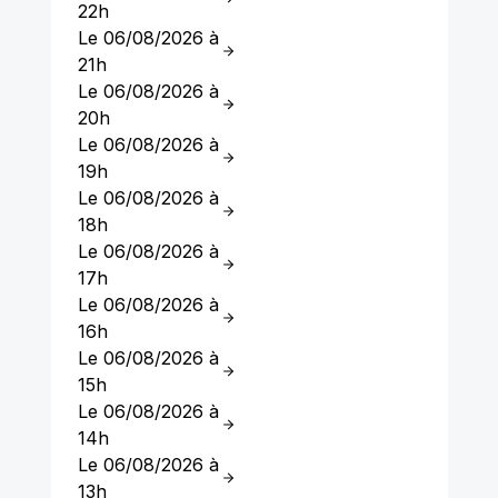
22h
Le 06/08/2026 à
21h
Le 06/08/2026 à
20h
Le 06/08/2026 à
19h
Le 06/08/2026 à
18h
Le 06/08/2026 à
17h
Le 06/08/2026 à
16h
Le 06/08/2026 à
15h
Le 06/08/2026 à
14h
Le 06/08/2026 à
13h