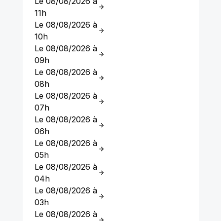
Le 08/08/2026 à
11h
Le 08/08/2026 à
10h
Le 08/08/2026 à
09h
Le 08/08/2026 à
08h
Le 08/08/2026 à
07h
Le 08/08/2026 à
06h
Le 08/08/2026 à
05h
Le 08/08/2026 à
04h
Le 08/08/2026 à
03h
Le 08/08/2026 à