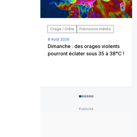
Orage / Grêle
Prévisions météo
8 Août 2026
Dimanche : des orages violents
pourront éclater sous 35 à 38°C !
0
1
2
3
4
5