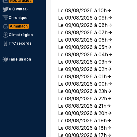
Nos articles
X (Twitter)
Le 09/08/2026 à 10h
Le 09/08/2026 à 09h
Chronique
Le 09/08/2026 à 08h
Almanach
Le 09/08/2026 à 07h
Climat région
Le 09/08/2026 à 06h
T°C records
Le 09/08/2026 à 05h
Le 09/08/2026 à 04h
Faire un don
Le 09/08/2026 à 03h
Le 09/08/2026 à 02h
Le 09/08/2026 à 01h
Le 09/08/2026 à 00h
Le 08/08/2026 à 23h
Le 08/08/2026 à 22h
Le 08/08/2026 à 21h
Le 08/08/2026 à 20h
Le 08/08/2026 à 19h
Le 08/08/2026 à 18h
Le 08/08/2026 à 17h