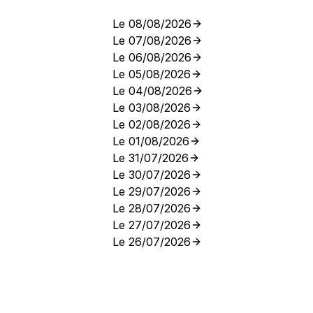
Le 08/08/2026
Le 07/08/2026
Le 06/08/2026
Le 05/08/2026
Le 04/08/2026
Le 03/08/2026
Le 02/08/2026
Le 01/08/2026
Le 31/07/2026
Le 30/07/2026
Le 29/07/2026
Le 28/07/2026
Le 27/07/2026
Le 26/07/2026