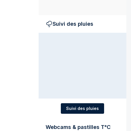
Suivi des pluies
Suivi des pluies
Webcams & pastilles T°C