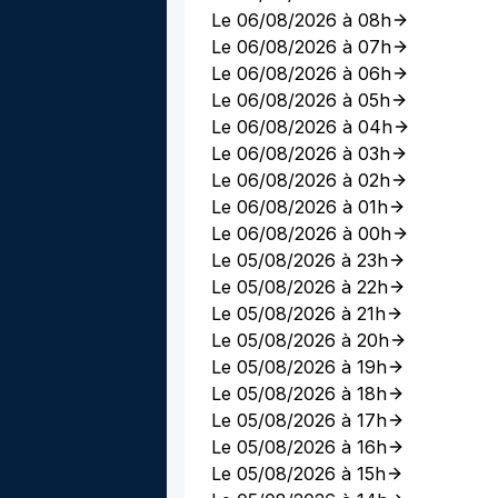
Le 06/08/2026 à 08h
Le 06/08/2026 à 07h
Le 06/08/2026 à 06h
Le 06/08/2026 à 05h
Le 06/08/2026 à 04h
Le 06/08/2026 à 03h
Le 06/08/2026 à 02h
Le 06/08/2026 à 01h
Le 06/08/2026 à 00h
Le 05/08/2026 à 23h
Le 05/08/2026 à 22h
Le 05/08/2026 à 21h
Le 05/08/2026 à 20h
Le 05/08/2026 à 19h
Le 05/08/2026 à 18h
Le 05/08/2026 à 17h
Le 05/08/2026 à 16h
Le 05/08/2026 à 15h