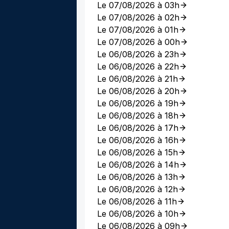
Le 07/08/2026 à 03h
Le 07/08/2026 à 02h
Le 07/08/2026 à 01h
Le 07/08/2026 à 00h
Le 06/08/2026 à 23h
Le 06/08/2026 à 22h
Le 06/08/2026 à 21h
Le 06/08/2026 à 20h
Le 06/08/2026 à 19h
Le 06/08/2026 à 18h
Le 06/08/2026 à 17h
Le 06/08/2026 à 16h
Le 06/08/2026 à 15h
Le 06/08/2026 à 14h
Le 06/08/2026 à 13h
Le 06/08/2026 à 12h
Le 06/08/2026 à 11h
Le 06/08/2026 à 10h
Le 06/08/2026 à 09h