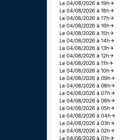
Le 04/08/2026 à 19h
Le 04/08/2026 à 18h
Le 04/08/2026 à 17h
Le 04/08/2026 à 16h
Le 04/08/2026 à 15h
Le 04/08/2026 à 14h
Le 04/08/2026 à 13h
Le 04/08/2026 à 12h
Le 04/08/2026 à 11h
Le 04/08/2026 à 10h
Le 04/08/2026 à 09h
Le 04/08/2026 à 08h
Le 04/08/2026 à 07h
Le 04/08/2026 à 06h
Le 04/08/2026 à 05h
Le 04/08/2026 à 04h
Le 04/08/2026 à 03h
Le 04/08/2026 à 02h
Le 04/08/2026 à 01h