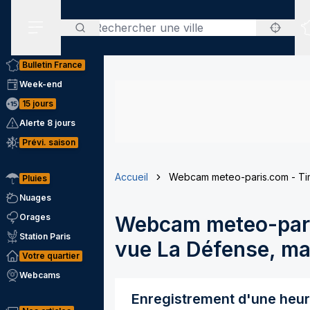
Rechercher
Menu secondaire
Bulletin France
Week-end
15 jours
Alerte 8 jours
Prévi. saison
Accueil
Webcam meteo-paris.com - Tim
Pluies
Nuages
Orages
Webcam meteo-pari
Station Paris
vue La Défense, mai
Votre quartier
Webcams
Enregistrement d'une heu