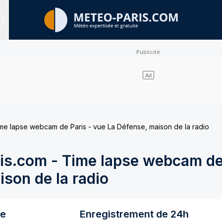
Sites expertisés
e lapse webcam de Paris - vue La Défense, maison de la radio
s.com - Time lapse webcam de 
son de la radio
re
Enregistrement de 24h