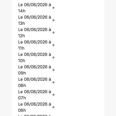
Le 06/08/2026 à
14h
Le 06/08/2026 à
13h
Le 06/08/2026 à
12h
Le 06/08/2026 à
11h
Le 06/08/2026 à
10h
Le 06/08/2026 à
09h
Le 06/08/2026 à
08h
Le 06/08/2026 à
07h
Le 06/08/2026 à
06h