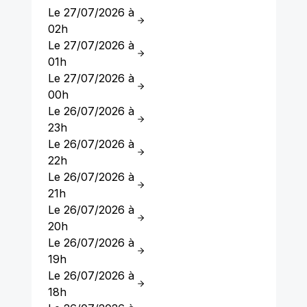
Le 27/07/2026 à
02h
Le 27/07/2026 à
01h
Le 27/07/2026 à
00h
Le 26/07/2026 à
23h
Le 26/07/2026 à
22h
Le 26/07/2026 à
21h
Le 26/07/2026 à
20h
Le 26/07/2026 à
19h
Le 26/07/2026 à
18h