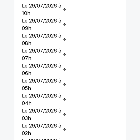
Le 29/07/2026 à
10h
Le 29/07/2026 à
09h
Le 29/07/2026 à
08h
Le 29/07/2026 à
07h
Le 29/07/2026 à
06h
Le 29/07/2026 à
05h
Le 29/07/2026 à
04h
Le 29/07/2026 à
03h
Le 29/07/2026 à
02h