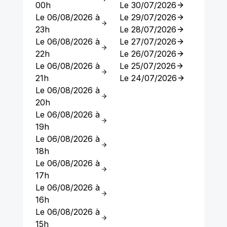
00h
Le 30/07/2026
Le 06/08/2026 à
Le 29/07/2026
23h
Le 28/07/2026
Le 06/08/2026 à
Le 27/07/2026
22h
Le 26/07/2026
Le 06/08/2026 à
Le 25/07/2026
21h
Le 24/07/2026
Le 06/08/2026 à
20h
Le 06/08/2026 à
19h
Le 06/08/2026 à
18h
Le 06/08/2026 à
17h
Le 06/08/2026 à
16h
Le 06/08/2026 à
15h