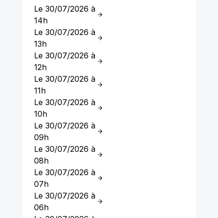
Le 30/07/2026 à
14h
Le 30/07/2026 à
13h
Le 30/07/2026 à
12h
Le 30/07/2026 à
11h
Le 30/07/2026 à
10h
Le 30/07/2026 à
09h
Le 30/07/2026 à
08h
Le 30/07/2026 à
07h
Le 30/07/2026 à
06h