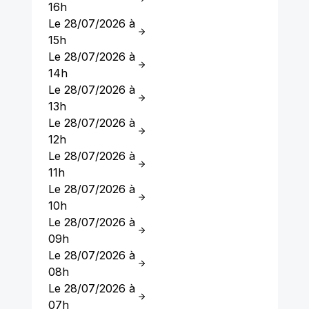
16h
Le 28/07/2026 à
15h
Le 28/07/2026 à
14h
Le 28/07/2026 à
13h
Le 28/07/2026 à
12h
Le 28/07/2026 à
11h
Le 28/07/2026 à
10h
Le 28/07/2026 à
09h
Le 28/07/2026 à
08h
Le 28/07/2026 à
07h