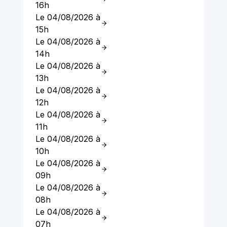
16h
Le 04/08/2026 à
15h
Le 04/08/2026 à
14h
Le 04/08/2026 à
13h
Le 04/08/2026 à
12h
Le 04/08/2026 à
11h
Le 04/08/2026 à
10h
Le 04/08/2026 à
09h
Le 04/08/2026 à
08h
Le 04/08/2026 à
07h