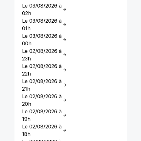
Le 03/08/2026 à
02h
Le 03/08/2026 à
01h
Le 03/08/2026 à
00h
Le 02/08/2026 à
23h
Le 02/08/2026 à
22h
Le 02/08/2026 à
21h
Le 02/08/2026 à
20h
Le 02/08/2026 à
19h
Le 02/08/2026 à
18h