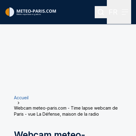
FR
Rechercher
Menu
Menu des
Accueil
Webcam meteo-paris.com - Time lapse webcam de
Paris - vue La Défense, maison de la radio
Webcam meteo-