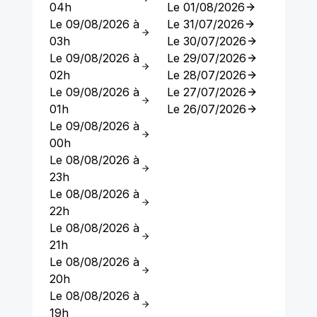
04h
Le 01/08/2026
Le 09/08/2026 à
Le 31/07/2026
03h
Le 30/07/2026
Le 09/08/2026 à
Le 29/07/2026
02h
Le 28/07/2026
Le 09/08/2026 à
Le 27/07/2026
01h
Le 26/07/2026
Le 09/08/2026 à
00h
Le 08/08/2026 à
23h
Le 08/08/2026 à
22h
Le 08/08/2026 à
21h
Le 08/08/2026 à
20h
Le 08/08/2026 à
19h