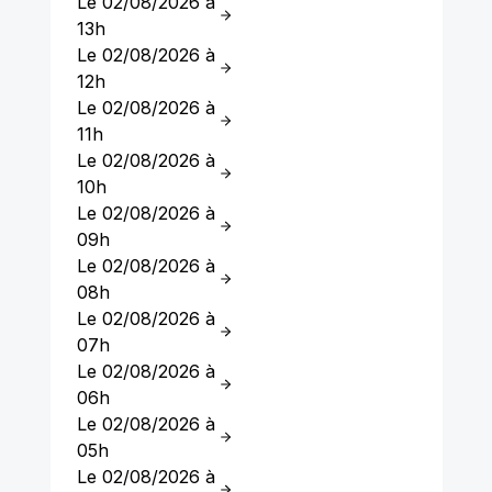
Le 02/08/2026 à
13h
Le 02/08/2026 à
12h
Le 02/08/2026 à
11h
Le 02/08/2026 à
10h
Le 02/08/2026 à
09h
Le 02/08/2026 à
08h
Le 02/08/2026 à
07h
Le 02/08/2026 à
06h
Le 02/08/2026 à
05h
Le 02/08/2026 à