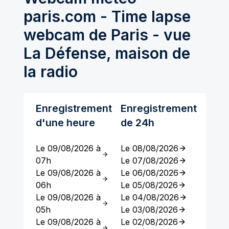
paris.com - Time lapse
webcam de Paris - vue
La Défense, maison de
la radio
Enregistrement
Enregistrement
d'une heure
de 24h
Le 09/08/2026 à
Le 08/08/2026
07h
Le 07/08/2026
Le 09/08/2026 à
Le 06/08/2026
06h
Le 05/08/2026
Le 09/08/2026 à
Le 04/08/2026
05h
Le 03/08/2026
Le 09/08/2026 à
Le 02/08/2026