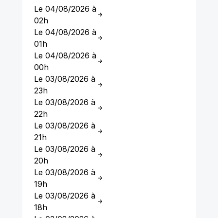
Le 04/08/2026 à
02h
Le 04/08/2026 à
01h
Le 04/08/2026 à
00h
Le 03/08/2026 à
23h
Le 03/08/2026 à
22h
Le 03/08/2026 à
21h
Le 03/08/2026 à
20h
Le 03/08/2026 à
19h
Le 03/08/2026 à
18h