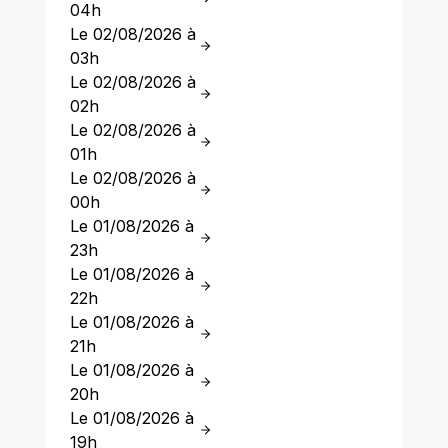
04h
Le 02/08/2026 à
03h
Le 02/08/2026 à
02h
Le 02/08/2026 à
01h
Le 02/08/2026 à
00h
Le 01/08/2026 à
23h
Le 01/08/2026 à
22h
Le 01/08/2026 à
21h
Le 01/08/2026 à
20h
Le 01/08/2026 à
19h