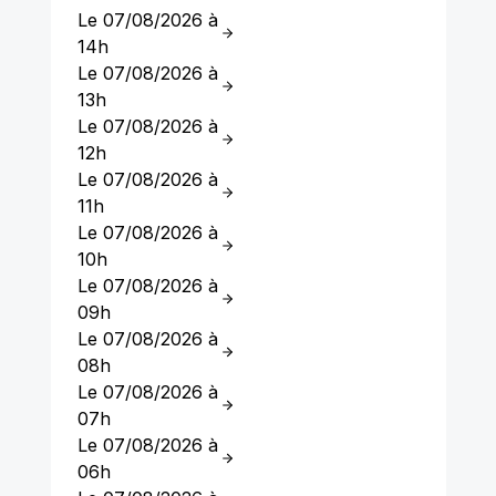
Le 07/08/2026 à
14h
Le 07/08/2026 à
13h
Le 07/08/2026 à
12h
Le 07/08/2026 à
11h
Le 07/08/2026 à
10h
Le 07/08/2026 à
09h
Le 07/08/2026 à
08h
Le 07/08/2026 à
07h
Le 07/08/2026 à
06h