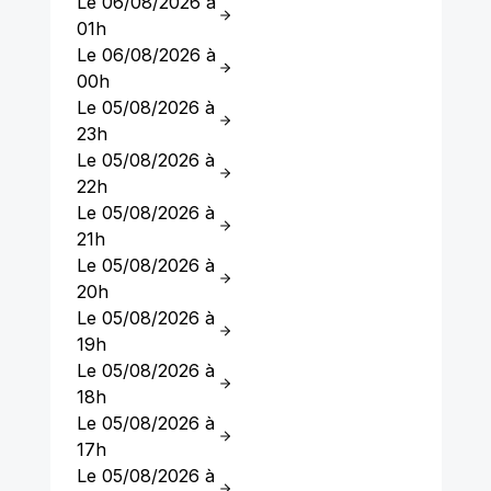
Le 06/08/2026 à
01h
Le 06/08/2026 à
00h
Le 05/08/2026 à
23h
Le 05/08/2026 à
22h
Le 05/08/2026 à
21h
Le 05/08/2026 à
20h
Le 05/08/2026 à
19h
Le 05/08/2026 à
18h
Le 05/08/2026 à
17h
Le 05/08/2026 à