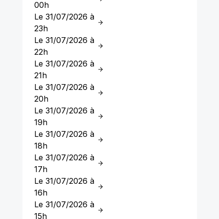
00h
Le 31/07/2026 à
23h
Le 31/07/2026 à
22h
Le 31/07/2026 à
21h
Le 31/07/2026 à
20h
Le 31/07/2026 à
19h
Le 31/07/2026 à
18h
Le 31/07/2026 à
17h
Le 31/07/2026 à
16h
Le 31/07/2026 à
15h