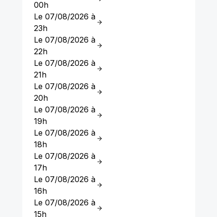
00h
Le 07/08/2026 à
23h
Le 07/08/2026 à
22h
Le 07/08/2026 à
21h
Le 07/08/2026 à
20h
Le 07/08/2026 à
19h
Le 07/08/2026 à
18h
Le 07/08/2026 à
17h
Le 07/08/2026 à
16h
Le 07/08/2026 à
15h