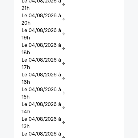
Le 04/08/2026 à
21h
Le 04/08/2026 à
20h
Le 04/08/2026 à
19h
Le 04/08/2026 à
18h
Le 04/08/2026 à
17h
Le 04/08/2026 à
16h
Le 04/08/2026 à
15h
Le 04/08/2026 à
14h
Le 04/08/2026 à
13h
Le 04/08/2026 à