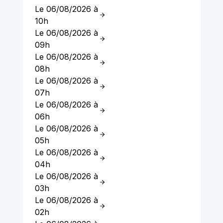
Le 06/08/2026 à
10h
Le 06/08/2026 à
09h
Le 06/08/2026 à
08h
Le 06/08/2026 à
07h
Le 06/08/2026 à
06h
Le 06/08/2026 à
05h
Le 06/08/2026 à
04h
Le 06/08/2026 à
03h
Le 06/08/2026 à
02h