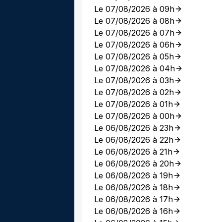
Le 07/08/2026 à 09h
Le 07/08/2026 à 08h
Le 07/08/2026 à 07h
Le 07/08/2026 à 06h
Le 07/08/2026 à 05h
Le 07/08/2026 à 04h
Le 07/08/2026 à 03h
Le 07/08/2026 à 02h
Le 07/08/2026 à 01h
Le 07/08/2026 à 00h
Le 06/08/2026 à 23h
Le 06/08/2026 à 22h
Le 06/08/2026 à 21h
Le 06/08/2026 à 20h
Le 06/08/2026 à 19h
Le 06/08/2026 à 18h
Le 06/08/2026 à 17h
Le 06/08/2026 à 16h