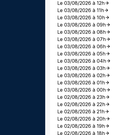
Le 03/08/2026 à 12h
Le 03/08/2026 à 11h
Le 03/08/2026 à 10h
Le 03/08/2026 à 09h
Le 03/08/2026 à 08h
Le 03/08/2026 à 07h
Le 03/08/2026 à 06h
Le 03/08/2026 à 05h
Le 03/08/2026 à 04h
Le 03/08/2026 à 03h
Le 03/08/2026 à 02h
Le 03/08/2026 à 01h
Le 03/08/2026 à 00h
Le 02/08/2026 à 23h
Le 02/08/2026 à 22h
Le 02/08/2026 à 21h
Le 02/08/2026 à 20h
Le 02/08/2026 à 19h
Le 02/08/2026 à 18h