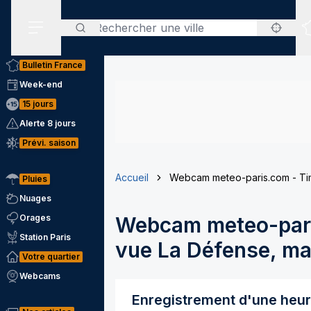
Rechercher
Menu secondaire
Bulletin France
Week-end
15 jours
Alerte 8 jours
Prévi. saison
Accueil
Webcam meteo-paris.com - Tim
Pluies
Nuages
Orages
Webcam meteo-pari
Station Paris
vue La Défense, mai
Votre quartier
Webcams
Enregistrement d'une heu