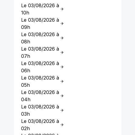
Le 03/08/2026 à
10h
Le 03/08/2026 à
09h
Le 03/08/2026 à
08h
Le 03/08/2026 à
07h
Le 03/08/2026 à
06h
Le 03/08/2026 à
05h
Le 03/08/2026 à
04h
Le 03/08/2026 à
03h
Le 03/08/2026 à
02h