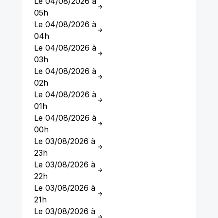
Le 04/08/2026 à
05h
Le 04/08/2026 à
04h
Le 04/08/2026 à
03h
Le 04/08/2026 à
02h
Le 04/08/2026 à
01h
Le 04/08/2026 à
00h
Le 03/08/2026 à
23h
Le 03/08/2026 à
22h
Le 03/08/2026 à
21h
Le 03/08/2026 à