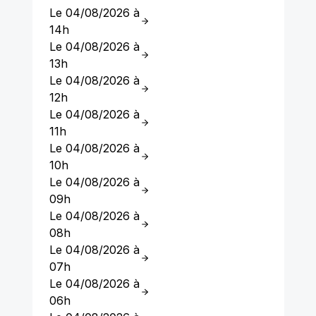
Le 04/08/2026 à
14h
Le 04/08/2026 à
13h
Le 04/08/2026 à
12h
Le 04/08/2026 à
11h
Le 04/08/2026 à
10h
Le 04/08/2026 à
09h
Le 04/08/2026 à
08h
Le 04/08/2026 à
07h
Le 04/08/2026 à
06h