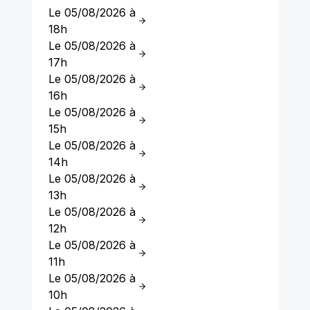
Le 05/08/2026 à
18h
Le 05/08/2026 à
17h
Le 05/08/2026 à
16h
Le 05/08/2026 à
15h
Le 05/08/2026 à
14h
Le 05/08/2026 à
13h
Le 05/08/2026 à
12h
Le 05/08/2026 à
11h
Le 05/08/2026 à
10h