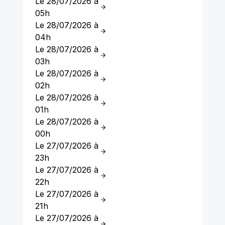
Le 28/07/2026 à
05h
Le 28/07/2026 à
04h
Le 28/07/2026 à
03h
Le 28/07/2026 à
02h
Le 28/07/2026 à
01h
Le 28/07/2026 à
00h
Le 27/07/2026 à
23h
Le 27/07/2026 à
22h
Le 27/07/2026 à
21h
Le 27/07/2026 à