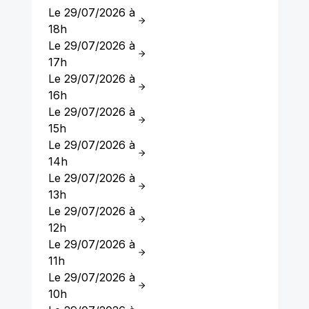
Le 29/07/2026 à
18h
Le 29/07/2026 à
17h
Le 29/07/2026 à
16h
Le 29/07/2026 à
15h
Le 29/07/2026 à
14h
Le 29/07/2026 à
13h
Le 29/07/2026 à
12h
Le 29/07/2026 à
11h
Le 29/07/2026 à
10h