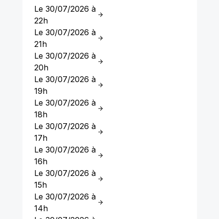
Le 30/07/2026 à
22h
Le 30/07/2026 à
21h
Le 30/07/2026 à
20h
Le 30/07/2026 à
19h
Le 30/07/2026 à
18h
Le 30/07/2026 à
17h
Le 30/07/2026 à
16h
Le 30/07/2026 à
15h
Le 30/07/2026 à
14h