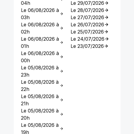
04h
Le 29/07/2026
Le 06/08/2026 à
Le 28/07/2026
03h
Le 27/07/2026
Le 06/08/2026 à
Le 26/07/2026
02h
Le 25/07/2026
Le 06/08/2026 à
Le 24/07/2026
01h
Le 23/07/2026
Le 06/08/2026 à
00h
Le 05/08/2026 à
23h
Le 05/08/2026 à
22h
Le 05/08/2026 à
21h
Le 05/08/2026 à
20h
Le 05/08/2026 à
19h