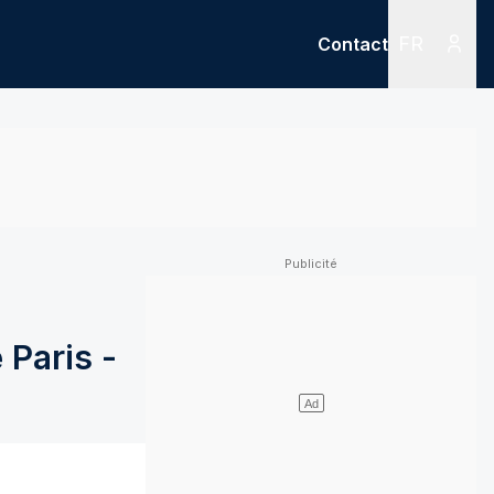
FR
Contact
Menu
Menu des
Paris -