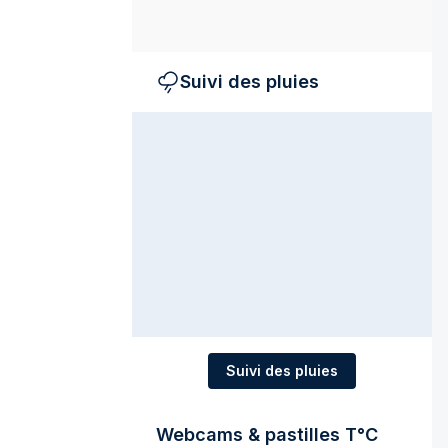
Suivi des pluies
Suivi des pluies
Webcams & pastilles T°C