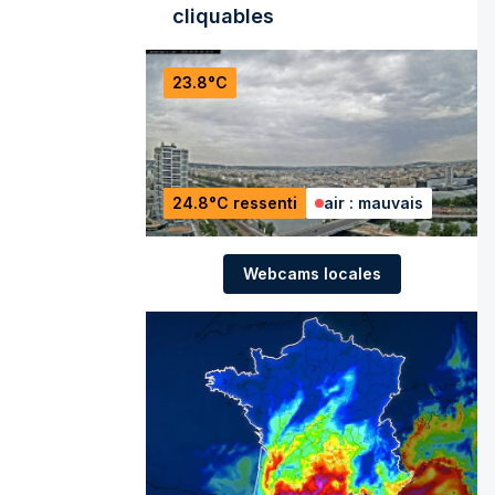
cliquables
23.8°C
24.8°C ressenti
air : mauvais
Webcams locales