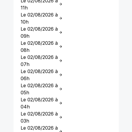
Le 02/08/2026 à
11h
Le 02/08/2026 à
10h
Le 02/08/2026 à
09h
Le 02/08/2026 à
08h
Le 02/08/2026 à
07h
Le 02/08/2026 à
06h
Le 02/08/2026 à
05h
Le 02/08/2026 à
04h
Le 02/08/2026 à
03h
Le 02/08/2026 à