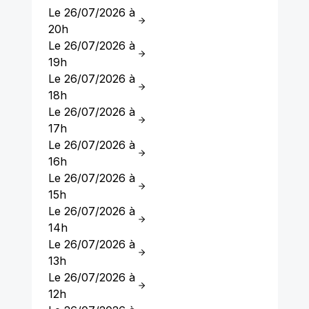
Le 26/07/2026 à
20h
Le 26/07/2026 à
19h
Le 26/07/2026 à
18h
Le 26/07/2026 à
17h
Le 26/07/2026 à
16h
Le 26/07/2026 à
15h
Le 26/07/2026 à
14h
Le 26/07/2026 à
13h
Le 26/07/2026 à
12h