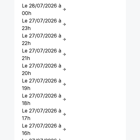
Le 28/07/2026 à
00h
Le 27/07/2026 à
23h
Le 27/07/2026 à
22h
Le 27/07/2026 à
21h
Le 27/07/2026 à
20h
Le 27/07/2026 à
19h
Le 27/07/2026 à
18h
Le 27/07/2026 à
17h
Le 27/07/2026 à
16h