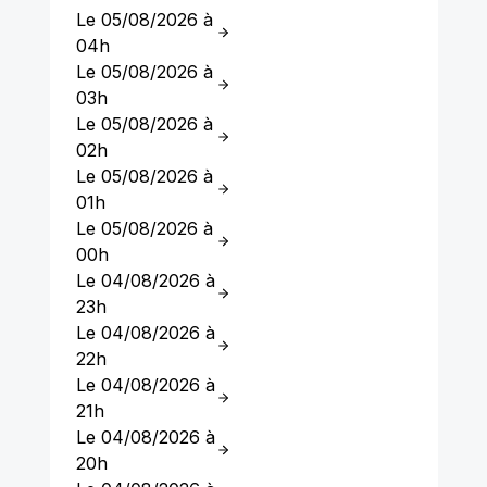
Le 05/08/2026 à
04h
Le 05/08/2026 à
03h
Le 05/08/2026 à
02h
Le 05/08/2026 à
01h
Le 05/08/2026 à
00h
Le 04/08/2026 à
23h
Le 04/08/2026 à
22h
Le 04/08/2026 à
21h
Le 04/08/2026 à
20h