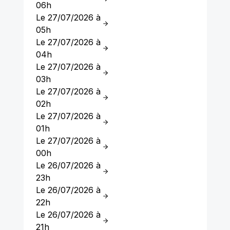
06h
Le 27/07/2026 à
05h
Le 27/07/2026 à
04h
Le 27/07/2026 à
03h
Le 27/07/2026 à
02h
Le 27/07/2026 à
01h
Le 27/07/2026 à
00h
Le 26/07/2026 à
23h
Le 26/07/2026 à
22h
Le 26/07/2026 à
21h