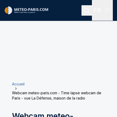
FR
Rechercher
Menu
Menu des
Accueil
Webcam meteo-paris.com - Time lapse webcam de
Paris - vue La Défense, maison de la radio
Webcam meteo-