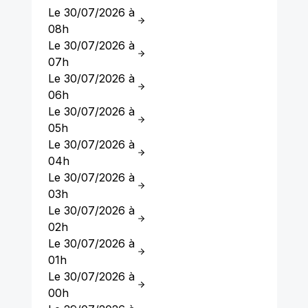
Le 30/07/2026 à
08h
Le 30/07/2026 à
07h
Le 30/07/2026 à
06h
Le 30/07/2026 à
05h
Le 30/07/2026 à
04h
Le 30/07/2026 à
03h
Le 30/07/2026 à
02h
Le 30/07/2026 à
01h
Le 30/07/2026 à
00h