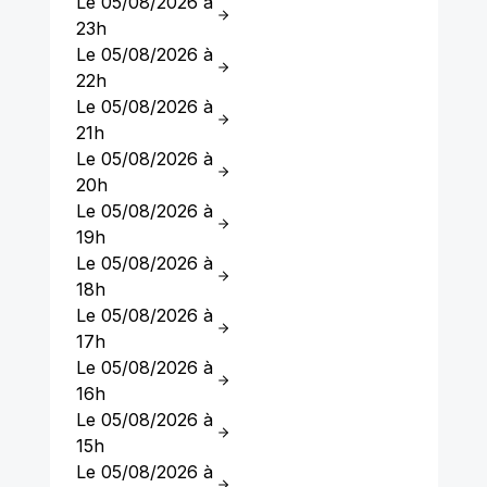
Le 05/08/2026 à
23h
Le 05/08/2026 à
22h
Le 05/08/2026 à
21h
Le 05/08/2026 à
20h
Le 05/08/2026 à
19h
Le 05/08/2026 à
18h
Le 05/08/2026 à
17h
Le 05/08/2026 à
16h
Le 05/08/2026 à
15h
Le 05/08/2026 à