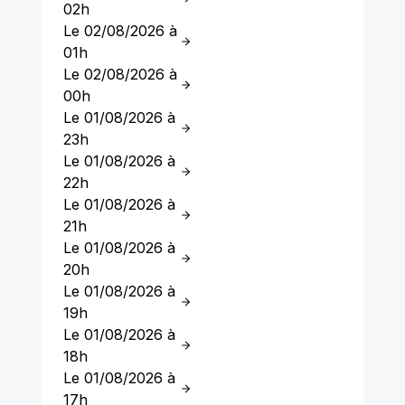
02h
Le 02/08/2026 à
01h
Le 02/08/2026 à
00h
Le 01/08/2026 à
23h
Le 01/08/2026 à
22h
Le 01/08/2026 à
21h
Le 01/08/2026 à
20h
Le 01/08/2026 à
19h
Le 01/08/2026 à
18h
Le 01/08/2026 à
17h