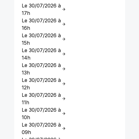
Le 30/07/2026 à
17h
Le 30/07/2026 à
16h
Le 30/07/2026 à
15h
Le 30/07/2026 à
14h
Le 30/07/2026 à
13h
Le 30/07/2026 à
12h
Le 30/07/2026 à
11h
Le 30/07/2026 à
10h
Le 30/07/2026 à
09h