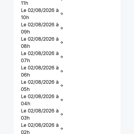
11h
Le 02/08/2026 à
10h
Le 02/08/2026 à
09h
Le 02/08/2026 à
08h
Le 02/08/2026 à
07h
Le 02/08/2026 à
06h
Le 02/08/2026 à
05h
Le 02/08/2026 à
04h
Le 02/08/2026 à
03h
Le 02/08/2026 à
02h