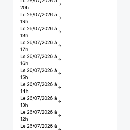
Le 26/07/2026 à
20h
Le 26/07/2026 à
19h
Le 26/07/2026 à
18h
Le 26/07/2026 à
17h
Le 26/07/2026 à
16h
Le 26/07/2026 à
15h
Le 26/07/2026 à
14h
Le 26/07/2026 à
13h
Le 26/07/2026 à
12h
Le 26/07/2026 à