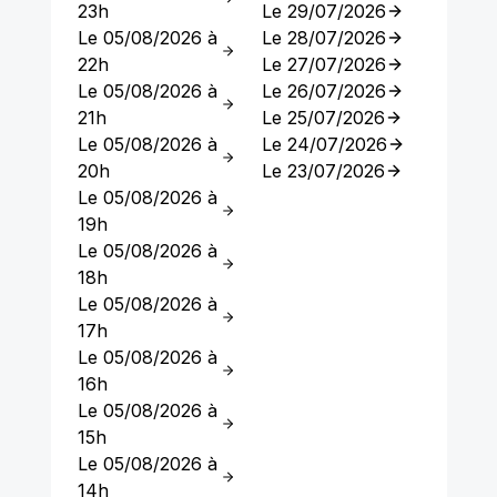
23h
Le 29/07/2026
Le 05/08/2026 à
Le 28/07/2026
22h
Le 27/07/2026
Le 05/08/2026 à
Le 26/07/2026
21h
Le 25/07/2026
Le 05/08/2026 à
Le 24/07/2026
20h
Le 23/07/2026
Le 05/08/2026 à
19h
Le 05/08/2026 à
18h
Le 05/08/2026 à
17h
Le 05/08/2026 à
16h
Le 05/08/2026 à
15h
Le 05/08/2026 à
14h