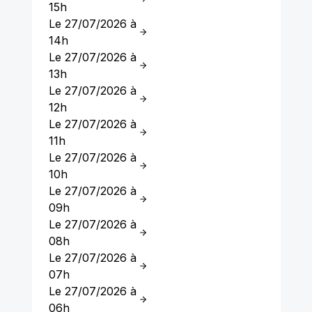
15h
Le 27/07/2026 à
14h
Le 27/07/2026 à
13h
Le 27/07/2026 à
12h
Le 27/07/2026 à
11h
Le 27/07/2026 à
10h
Le 27/07/2026 à
09h
Le 27/07/2026 à
08h
Le 27/07/2026 à
07h
Le 27/07/2026 à
06h