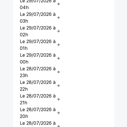
Le 29/07/2026 à
04h
Le 29/07/2026 à
03h
Le 29/07/2026 à
02h
Le 29/07/2026 à
01h
Le 29/07/2026 à
00h
Le 28/07/2026 à
23h
Le 28/07/2026 à
22h
Le 28/07/2026 à
21h
Le 28/07/2026 à
20h
Le 28/07/2026 à