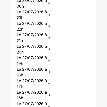
Le 28/07/2026 à
00h
Le 27/07/2026 à
23h
Le 27/07/2026 à
22h
Le 27/07/2026 à
21h
Le 27/07/2026 à
20h
Le 27/07/2026 à
19h
Le 27/07/2026 à
18h
Le 27/07/2026 à
17h
Le 27/07/2026 à
16h
Le 27/07/2026 à