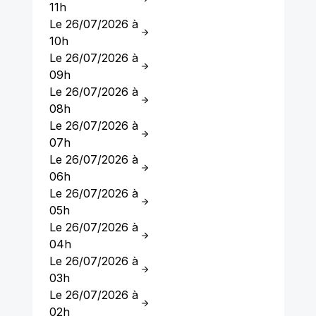
11h
Le 26/07/2026 à
10h
Le 26/07/2026 à
09h
Le 26/07/2026 à
08h
Le 26/07/2026 à
07h
Le 26/07/2026 à
06h
Le 26/07/2026 à
05h
Le 26/07/2026 à
04h
Le 26/07/2026 à
03h
Le 26/07/2026 à
02h