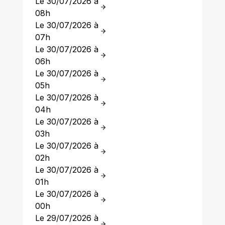
Le 30/07/2026 à
08h
Le 30/07/2026 à
07h
Le 30/07/2026 à
06h
Le 30/07/2026 à
05h
Le 30/07/2026 à
04h
Le 30/07/2026 à
03h
Le 30/07/2026 à
02h
Le 30/07/2026 à
01h
Le 30/07/2026 à
00h
Le 29/07/2026 à