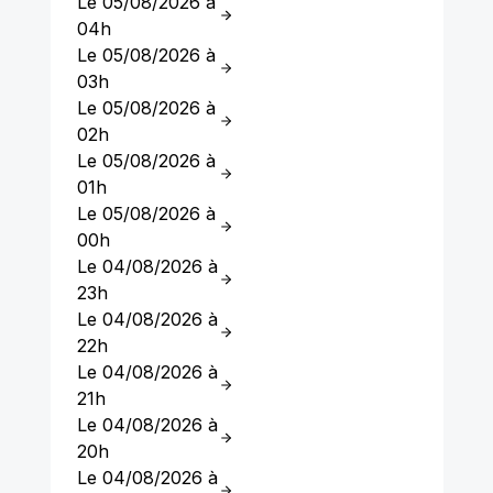
Le 05/08/2026 à
04h
Le 05/08/2026 à
03h
Le 05/08/2026 à
02h
Le 05/08/2026 à
01h
Le 05/08/2026 à
00h
Le 04/08/2026 à
23h
Le 04/08/2026 à
22h
Le 04/08/2026 à
21h
Le 04/08/2026 à
20h
Le 04/08/2026 à