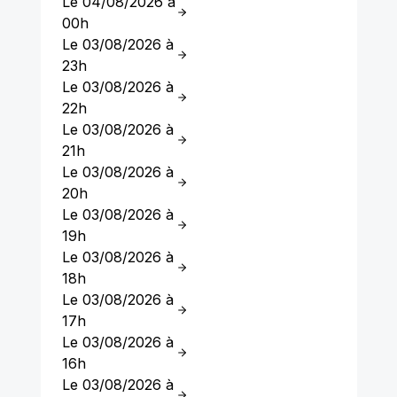
Le 04/08/2026 à
00h
Le 03/08/2026 à
23h
Le 03/08/2026 à
22h
Le 03/08/2026 à
21h
Le 03/08/2026 à
20h
Le 03/08/2026 à
19h
Le 03/08/2026 à
18h
Le 03/08/2026 à
17h
Le 03/08/2026 à
16h
Le 03/08/2026 à