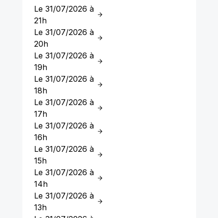
Le 31/07/2026 à
21h
Le 31/07/2026 à
20h
Le 31/07/2026 à
19h
Le 31/07/2026 à
18h
Le 31/07/2026 à
17h
Le 31/07/2026 à
16h
Le 31/07/2026 à
15h
Le 31/07/2026 à
14h
Le 31/07/2026 à
13h