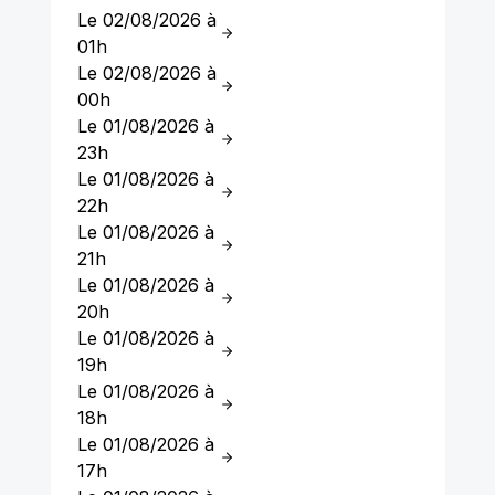
Le 02/08/2026 à
01h
Le 02/08/2026 à
00h
Le 01/08/2026 à
23h
Le 01/08/2026 à
22h
Le 01/08/2026 à
21h
Le 01/08/2026 à
20h
Le 01/08/2026 à
19h
Le 01/08/2026 à
18h
Le 01/08/2026 à
17h